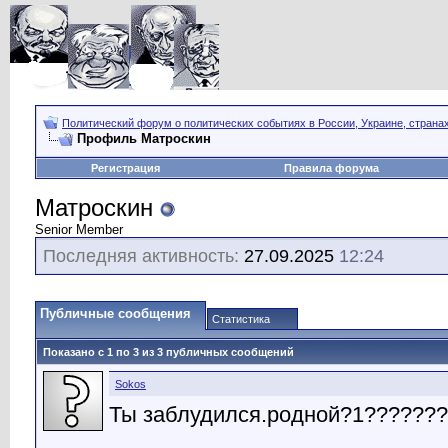
Политический форум о политических событиях в России, Украине, страна
Профиль Матроскин
Регистрация
Правила форума
Матроскин
Senior Member
Последняя активность:
27.09.2025
12:24
Публичные сообщения
Статистика
Показано с 1 по
3
из
3
публичных сообщений
Sokos
Ты заблудился.родной?1??????