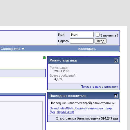
Имя
Запомнить?
Пароль
Сообщество
Календарь
Мини-статистика
Регистрация
29.01.2021
Всего сообщений
4,139
Показать всю статистику
Последние посетители
Последние 6 посетителя(ей) этой страницы:
Grand
irbis09sk
КаринаИванникова
Квар
Лук
терминатор
Эта страница была посещена
394,247
раз