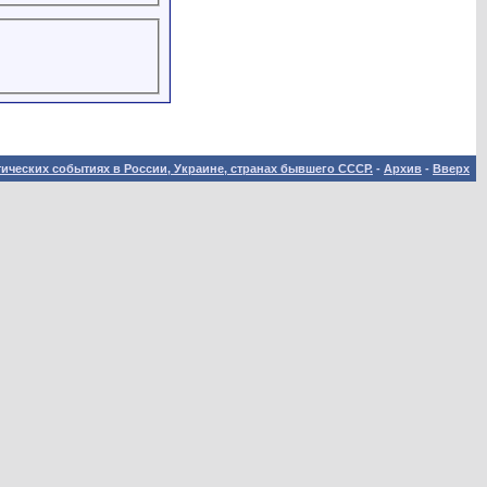
ических событиях в России, Украине, странах бывшего СССР.
-
Архив
-
Вверх