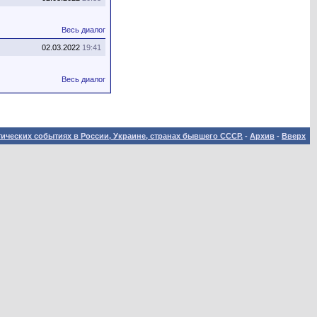
Весь диалог
02.03.2022
19:41
Весь диалог
ических событиях в России, Украине, странах бывшего СССР.
-
Архив
-
Вверх