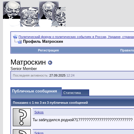
Политический форум о политических событиях в России, Украине, страна
Профиль Матроскин
Регистрация
Правил
Матроскин
Senior Member
Последняя активность:
27.09.2025
12:24
Публичные сообщения
Статистика
Показано с 1 по
3
из
3
публичных сообщений
Sokos
Ты заблудился.родной?1??????????????????????????
Sokos