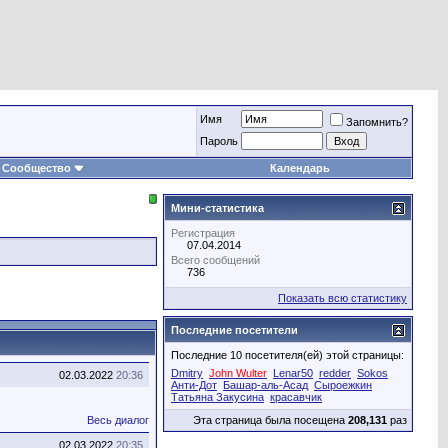
Имя
Запомнить?
Пароль
Сообщество
Календарь
Мини-статистика
Регистрация
07.04.2014
Всего сообщений
736
Показать всю статистику
Последние посетители
Последние 10 посетителя(ей) этой страницы:
Dmitry
John Wulter
Lenar50
redder
Sokos
02.03.2022
20:36
Анти-Дот
Башар-аль-Асад
Сыроежкин
Татьяна Закусина
красавчик
Весь диалог
Эта страница была посещена
208,131
раз
02.03.2022
20:35