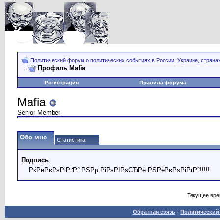
Политический форум о политических событиях в России, Украине, страна
Профиль Mafia
Регистрация
Правила форума
Mafia
Senior Member
Обо мне
Статистика
Подпись
РќРёРєРѕРіРґР° РЅРµ РіРѕРІРѕСЂРё РЅРёРєРѕРіРґР°!!!!!
Текущее вре
Обратная связь
-
Политический 