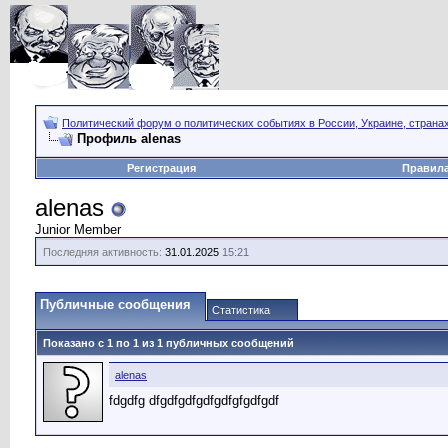
Политический форум о политических событиях в России, Украине, страна
Профиль alenas
Регистрация
Правил
alenas
Junior Member
Последняя активность:
31.01.2025
15:21
Публичные сообщения
Статистика
Показано с 1 по
1
из
1
публичных сообщений
alenas
fdgdfg dfgdfgdfgdfgdfgfgdfgdf