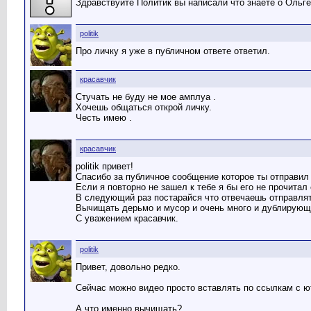
Здравствуйте Политик вы написали что знаете о Ольге
politik
Про личку я уже в публичном ответе ответил.
красавчик
Стучать не буду не мое амплуа .
Хочешь общаться открой личку.
Честь имею .
красавчик
politik привет!
Спасибо за публичное сообщение которое ты отправил 
Если я повторно не зашел к тебе я бы его не прочитал 
В следующий раз постарайся что отвечаешь отправлят
Вычищать дерьмо и мусор и очень много и дублирующ
С уважением красавчик.
politik
Привет, довольно редко.
Сейчас можно видео просто вставлять по ссылкам с ю
А что именно вычищать?