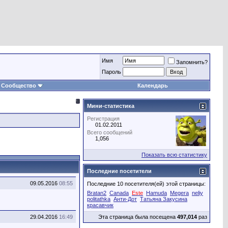
Имя
Запомнить?
Пароль
Сообщество
Календарь
Мини-статистика
Регистрация
01.02.2011
Всего сообщений
1,056
Показать всю статистику
Последние посетители
09.05.2016
08:55
Последние 10 посетителя(ей) этой страницы:
Bratan2
Canada
Este
Hamuda
Megera
neliy
politathka
Анти-Дот
Татьяна Закусина
красавчик
29.04.2016
16:49
Эта страница была посещена
497,014
раз