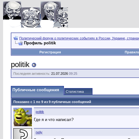
Политический форум о политических событиях в России, Украине, страна
Профиль politik
Регистрация
Правил
politik
Последняя активность:
21.07.2026
09:25
Публичные сообщения
Статистика
Показано с 1 по
9
из
9
публичных сообщений
politik
Где я и что написал?
neliy