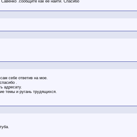
 Савенко .сообщите как ее найти. Спасибо
сам себе ответив на мое.
спасибо .
ь адресату.
ие темы и ругань трудящихся.
туба.