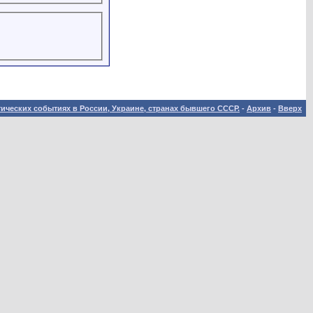
ических событиях в России, Украине, странах бывшего СССР.
-
Архив
-
Вверх