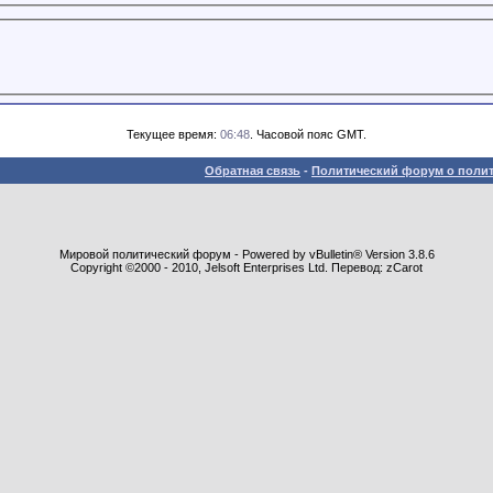
Текущее время:
06:48
. Часовой пояс GMT.
Обратная связь
-
Политический форум о полит
Мировой политический форум - Powered by vBulletin® Version 3.8.6
Copyright ©2000 - 2010, Jelsoft Enterprises Ltd. Перевод: zCarot