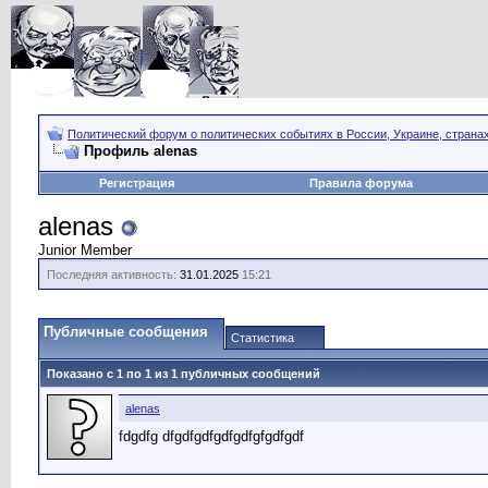
Политический форум о политических событиях в России, Украине, страна
Профиль alenas
Регистрация
Правила форума
alenas
Junior Member
Последняя активность:
31.01.2025
15:21
Публичные сообщения
Статистика
Показано с 1 по
1
из
1
публичных сообщений
alenas
fdgdfg dfgdfgdfgdfgdfgfgdfgdf