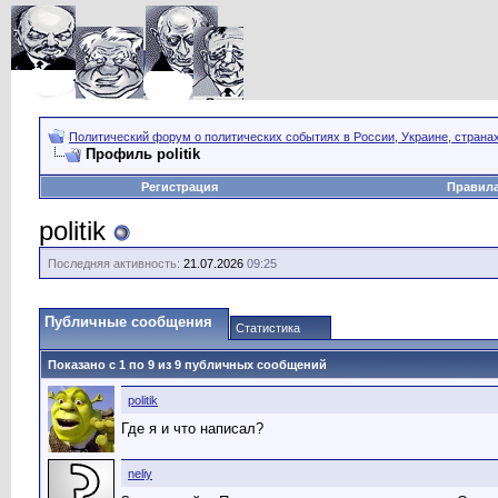
Политический форум о политических событиях в России, Украине, страна
Профиль politik
Регистрация
Правил
politik
Последняя активность:
21.07.2026
09:25
Публичные сообщения
Статистика
Показано с 1 по
9
из
9
публичных сообщений
politik
Где я и что написал?
neliy