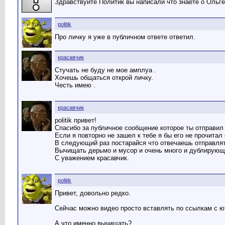
Здравствуйте Политик вы написали что знаете о Ольге
politik
Про личку я уже в публичном ответе ответил.
красавчик
Стучать не буду не мое амплуа .
Хочешь общаться открой личку.
Честь имею .
красавчик
politik привет!
Спасибо за публичное сообщение которое ты отправил 
Если я повторно не зашел к тебе я бы его не прочитал 
В следующий раз постарайся что отвечаешь отправлят
Вычищать дерьмо и мусор и очень много и дублирующ
С уважением красавчик.
politik
Привет, довольно редко.
Сейчас можно видео просто вставлять по ссылкам с ю
А что именно вычищать?