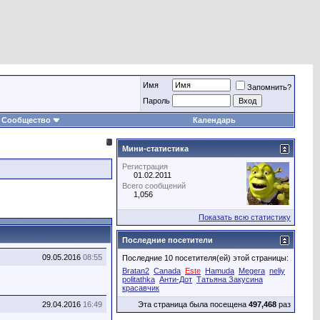
Имя
Запомнить?
Пароль
Сообщество
Календарь
Мини-статистика
Регистрация
01.02.2011
Всего сообщений
1,056
Показать всю статистику
Последние посетители
09.05.2016
08:55
Последние 10 посетителя(ей) этой страницы:
Bratan2
Canada
Este
Hamuda
Megera
neliy
politathka
Анти-Дот
Татьяна Закусина
красавчик
29.04.2016
16:49
Эта страница была посещена
497,468
раз