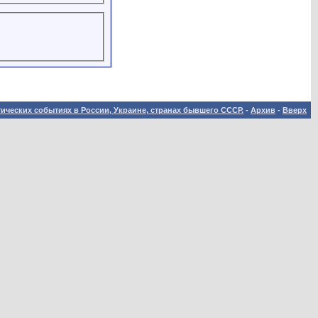
ических событиях в России, Украине, странах бывшего СССР.
-
Архив
-
Вверх