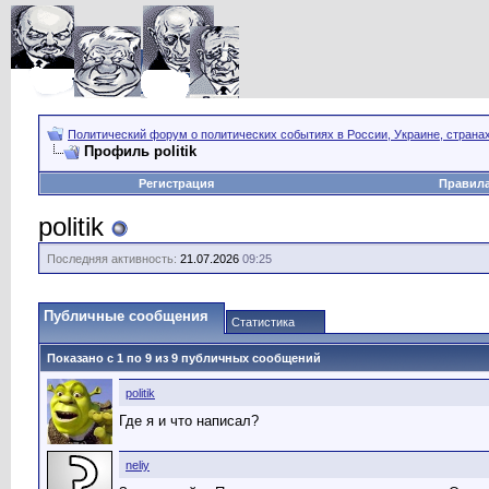
Политический форум о политических событиях в России, Украине, страна
Профиль politik
Регистрация
Правил
politik
Последняя активность:
21.07.2026
09:25
Публичные сообщения
Статистика
Показано с 1 по
9
из
9
публичных сообщений
politik
Где я и что написал?
neliy