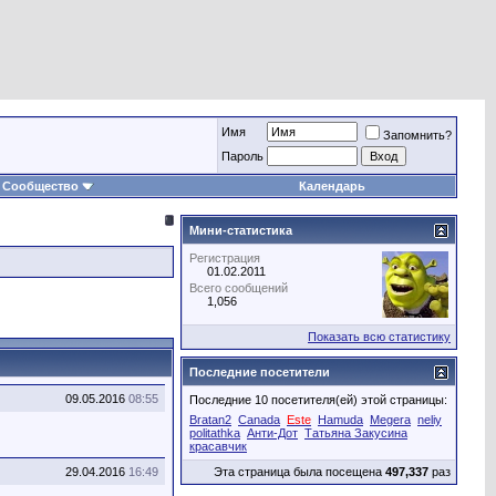
Имя
Запомнить?
Пароль
Сообщество
Календарь
Мини-статистика
Регистрация
01.02.2011
Всего сообщений
1,056
Показать всю статистику
Последние посетители
09.05.2016
08:55
Последние 10 посетителя(ей) этой страницы:
Bratan2
Canada
Este
Hamuda
Megera
neliy
politathka
Анти-Дот
Татьяна Закусина
красавчик
29.04.2016
16:49
Эта страница была посещена
497,337
раз