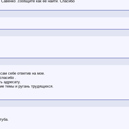
 Савенко .сообщите как ее найти. Спасибо
сам себе ответив на мое.
спасибо .
ь адресату.
ие темы и ругань трудящихся.
туба.