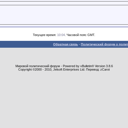
Текущее время:
10:04
. Часовой пояс GMT.
Обратная связь
-
Политический форум о полит
Мировой политический форум - Powered by vBulletin® Version 3.8.6
Copyright ©2000 - 2010, Jelsoft Enterprises Ltd. Перевод: zCarot