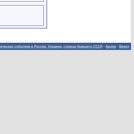
ических событиях в России, Украине, странах бывшего СССР.
-
Архив
-
Вверх