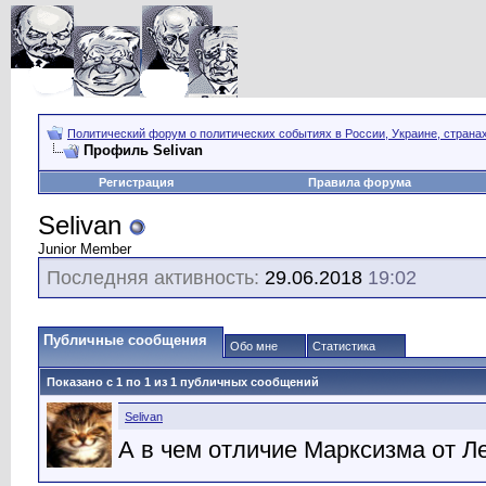
Политический форум о политических событиях в России, Украине, страна
Профиль Selivan
Регистрация
Правила форума
Selivan
Junior Member
Последняя активность:
29.06.2018
19:02
Публичные сообщения
Обо мне
Статистика
Показано с 1 по
1
из
1
публичных сообщений
Selivan
А в чем отличие Марксизма от Л