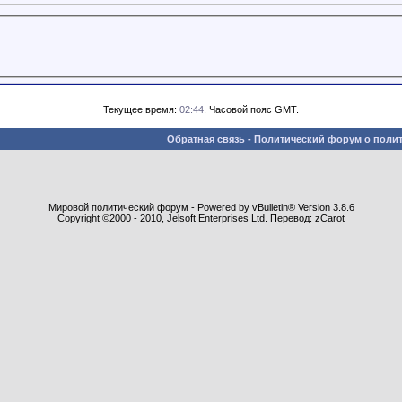
Текущее время:
02:44
. Часовой пояс GMT.
Обратная связь
-
Политический форум о полит
Мировой политический форум - Powered by vBulletin® Version 3.8.6
Copyright ©2000 - 2010, Jelsoft Enterprises Ltd. Перевод: zCarot