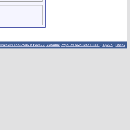
ических событиях в России, Украине, странах бывшего СССР.
-
Архив
-
Вверх