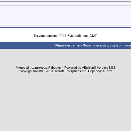
Текущее время:
07:17
. Часовой пояс GMT.
Обратная связь
-
Политический форум о полит
Мировой политический форум - Powered by vBulletin® Version 3.8.6
Copyright ©2000 - 2010, Jelsoft Enterprises Ltd. Перевод: zCarot