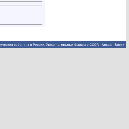
ических событиях в России, Украине, странах бывшего СССР.
-
Архив
-
Вверх