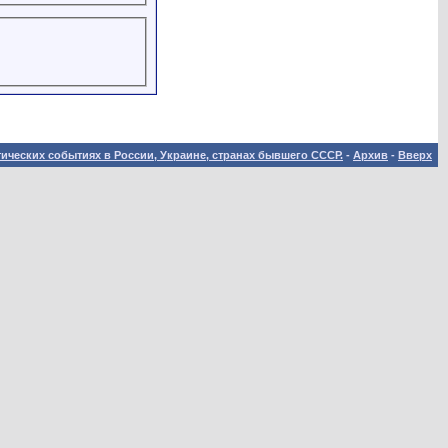
ических событиях в России, Украине, странах бывшего СССР.
-
Архив
-
Вверх