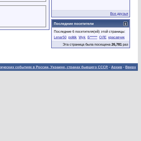
Все друзья
Последние посетители
Последние 6 посетителя(ей) этой страницы:
Lenar50
politik
Wyk
Б******
ОЛЕ
красавчик
Эта страница была посещена
26,781
раз
ических событиях в России, Украине, странах бывшего СССР.
-
Архив
-
Вверх