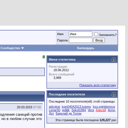
Имя
Запомнить?
Пароль
Сообщество
Календарь
Мини-статистика
Регистрация
18.06.2012
Всего сообщений
3,989
Показать всю статистику
Последние посетители
Последние 10 посетителя(ей) этой страницы:
advokat
ivan04042013.ivanov
ksu.spiridonova
20.03.2015
07:50
Lenar50
politik
Sokol1984
Vera
Алксей
Анти-
Дот
Барклай де Толли
родления санкций против
, но в любом случае это
Эта страница была посещена
129,227
раз