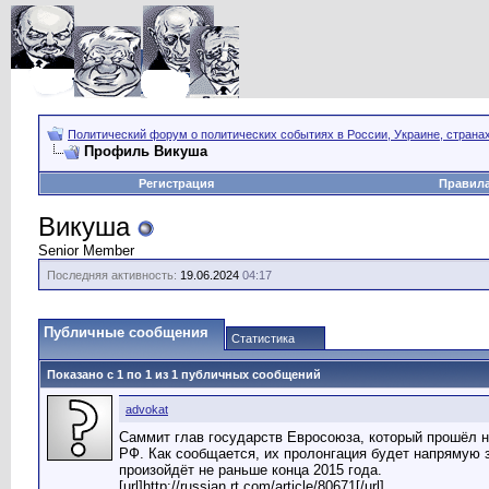
Политический форум о политических событиях в России, Украине, страна
Профиль Викуша
Регистрация
Правил
Викуша
Senior Member
Последняя активность:
19.06.2024
04:17
Публичные сообщения
Статистика
Показано с 1 по
1
из
1
публичных сообщений
advokat
Саммит глав государств Евросоюза, который прошёл на
РФ. Как сообщается, их пролонгация будет напрямую з
произойдёт не раньше конца 2015 года.
[url]http://russian.rt.com/article/80671[/url]