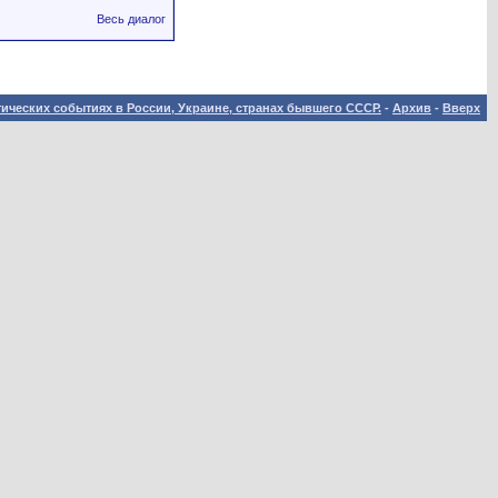
Весь диалог
ических событиях в России, Украине, странах бывшего СССР.
-
Архив
-
Вверх