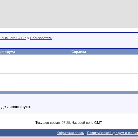
х бывшего СССР.
>
Пользователи
а форума
Справка
уа де лярош фуко
Текущее время:
07:28
. Часовой пояс GMT.
Обратная связь
-
Политический форум о полит