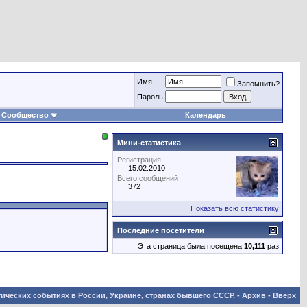
Имя
Запомнить?
Пароль
Сообщество
Календарь
Мини-статистика
Регистрация
15.02.2010
Всего сообщений
372
Показать всю статистику
Последние посетители
Эта страница была посещена
10,111
раз
ических событиях в России, Украине, странах бывшего СССР.
-
Архив
-
Вверх