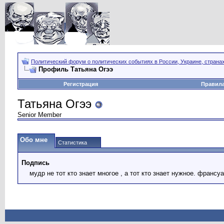
Политический форум о политических событиях в России, Украине, страна
Профиль Татьяна Огээ
Регистрация
Правил
Татьяна Огээ
Senior Member
Обо мне
Статистика
Подпись
мудр не тот кто знает многое , а тот кто знает нужное. франс