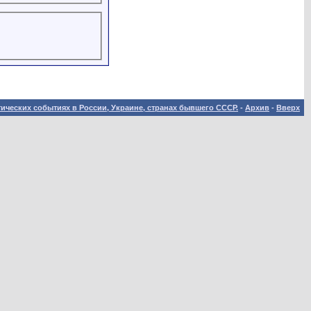
ических событиях в России, Украине, странах бывшего СССР.
-
Архив
-
Вверх