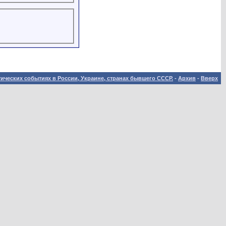
ических событиях в России, Украине, странах бывшего СССР.
-
Архив
-
Вверх