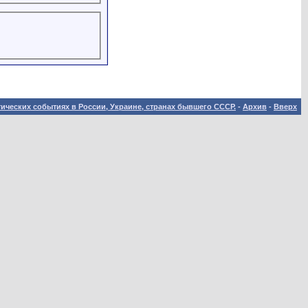
ических событиях в России, Украине, странах бывшего СССР.
-
Архив
-
Вверх