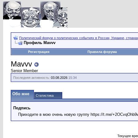
Политический форум о политических событиях в России, Украине, страна
Профиль Mavvv
Регистрация
Правила форума
Mavvv
Senior Member
Последняя активность:
03.08.2026
15:34
Обо мне
Статистика
Подпись
Приходите в мою очень новую группу https://t.me/+2OCvqOhb9w
Текущее вре