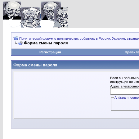
Политический форум о политических событиях в России, Украине, страна
Форма смены пароля
Регистрация
Правил
Форма смены пароля
Если вы забыли п
инструкция по см
Адрес электронно
Antispam, compl