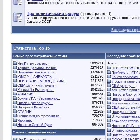
Поговорим обо всем интересном и важном, что не касается политики.
Про политический форум
(просматривают: 1)
Отзывы и предложения по работе политического форума о событиях в
бывшего СССР.
Все разделы пр
Статистика Top 15
Самые просматриваемые темы
Последние сообщ
3899714
Тема
Что Путин сделал...
2270617
Теряем Дальний Восток!
ЧТО РОССИЯ ПО.
1328407
Политические новости...
Плейлисты IPTV р
1211798
ЮМОР !!! АНЕКДОТЫ,...
За что погибають.
1211517
ПРИЗНАНИЕ МЕДВЕДЕВЫМ...
кто жил в селе ста
1072536
США хотят уничтожить...
США украдут...
1042210
Хотели бы Вы видеть...
Как Гитлер пришел
959351
АБХАЗИЯ,
Новости Святой 
901626
Воины УПА - Украинская...
Природный катак
879758
Пиёла идёт по кругу....
Как именно обман
858880
Нагорный Карабах -...
США захватили Ма
722929
СТАЛИН
Паладины Бога
720758
Общаемся,но фразами из...
Этнополитическая
719336
Чайхана.
Ключевая ставка..
664632
Новости Святой Руси
Новости США - но
В Новосибирске..
Самые отвечаемые темы
Память, сохранён
46045
Что Путин сделал...
GOOGLE ЗНАЕТ 