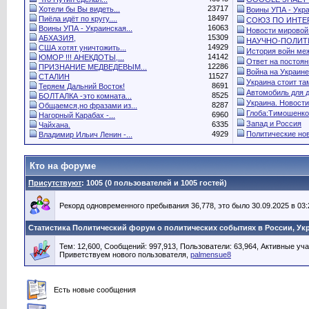
23717
Хотели бы Вы видеть...
Воины УПА - Укра
18497
Пиёла идёт по кругу....
СОЮЗ ПО ИНТЕР
16063
Воины УПА - Украинская...
Новости мировой.
15309
АБХАЗИЯ,
НАУЧНО-ПОЛИТИ
14929
США хотят уничтожить...
История войн меж
14142
ЮМОР !!! АНЕКДОТЫ,...
Ответ на постоянн
12286
ПРИЗНАНИЕ МЕДВЕДЕВЫМ...
Война на Украине.
11527
СТАЛИН
Украина стоит там
8691
Теряем Дальний Восток!
Автомобиль для 
8525
БОЛТАЛКА -это комната...
Украина. Новости.
8287
Общаемся,но фразами из...
Глоба:Тимошенко
6960
Нагорный Карабах -...
Запад и Россия
6335
Чайхана.
4929
Политические нов
Владимир Ильич Ленин -...
Кто на форуме
Присутствуют
: 1005 (0 пользователей и 1005 гостей)
Рекорд одновременного пребывания 36,778, это было 30.09.2025 в 03:
Статистика Политический форум о политических событиях в России, Ук
Тем: 12,600, Сообщений: 997,913, Пользователи: 63,964,
Активные уча
Приветствуем нового пользователя,
palmensue8
Есть новые сообщения