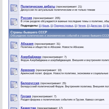
Политические дебаты
(просматривают: 21)
Дискуссии по актуальным политическим и не только темам
Россия
(просматривают: 205)
В этом разделе обсуждаются важные последние темы о политике, общ
Подразделы
:
Крым
,
Приднестровье
,
Чечня
,
Дагестан
,
Б
Страны бывшего СССР
Обсуждение политических и экономических событий в странах бывшего ССС
Абхазия
(просматривают: 31)
Политика и общество в Абхазии. Новости Абхазии.
Азербайджан
(просматривают: 7)
Форум Азербайджана и азербайджанцев. Внешняя и внутренняя полит
Армения
(просматривают: 10)
Армянский полит. форум. Новости политики, экономики и социальные
Белоруссия
(просматривают: 25)
Белорусский политический Форум. Внутренняя политика. Внешняя пол
Грузия
(просматривают: 7)
Раздел форума о политических событиях в Грузии. Кавказ сегодня.
Казахстан
(просматривают: 17)