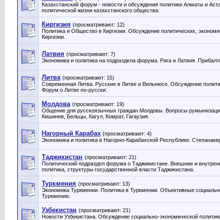
Казахстанский форум - новости и обсуждения политики Алматы и Аст
политической жизни казахстанского общества.
Киргизия
(просматривают: 12)
Политика и Общество в Киргизии. Обсуждение политических, экономи
Киргизии.
Латвия
(просматривают: 7)
Экономика и политика на подраздела форума. Рига и Латвия. Прибалт
Литва
(просматривают: 15)
Современная Литва. Русские в Литве и Вильнюсе. Обсуждение полити
Форум о Литве по-русски.
Молдова
(просматривают: 19)
Общение для русскоязычных граждан Молдовы. Вопросы румынизации
Кишинев, Бельцы, Кагул, Комрат, Гагаузия.
Нагорный Карабах
(просматривают: 4)
Экономика и политика в Нагорно-Карабахской Республике. Степанакер
Таджикистан
(просматривают: 21)
Политический подраздел форума о Таджикистане. Внешние и внутрен
политика, структуры государственной власти Таджикистана.
Туркмения
(просматривают: 13)
Экономика Туркмении. Политика в Туркмении. Объективные социальн
Туркмении.
Узбекистан
(просматривают: 21)
Новости Узбекистана. Обсуждение социально-экономической политики