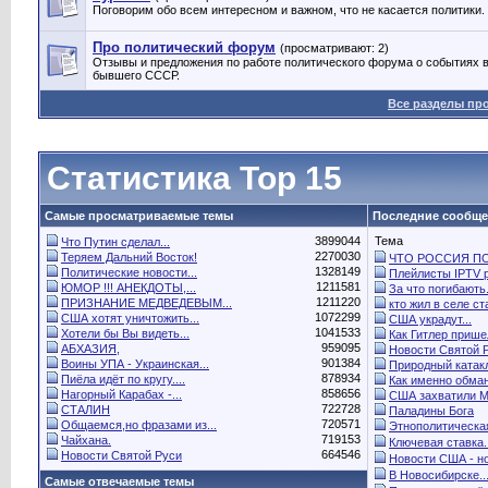
Поговорим обо всем интересном и важном, что не касается политики.
Про политический форум
(просматривают: 2)
Отзывы и предложения по работе политического форума о событиях в
бывшего СССР.
Все разделы пр
Статистика Top 15
Самые просматриваемые темы
Последние сообщ
3899044
Тема
Что Путин сделал...
2270030
Теряем Дальний Восток!
ЧТО РОССИЯ ПО.
1328149
Политические новости...
Плейлисты IPTV р
1211581
ЮМОР !!! АНЕКДОТЫ,...
За что погибають.
1211220
ПРИЗНАНИЕ МЕДВЕДЕВЫМ...
кто жил в селе ста
1072299
США хотят уничтожить...
США украдут...
1041533
Хотели бы Вы видеть...
Как Гитлер пришел
959095
АБХАЗИЯ,
Новости Святой 
901384
Воины УПА - Украинская...
Природный катак
878934
Пиёла идёт по кругу....
Как именно обман
858656
Нагорный Карабах -...
США захватили Ма
722728
СТАЛИН
Паладины Бога
720571
Общаемся,но фразами из...
Этнополитическая
719153
Чайхана.
Ключевая ставка..
664546
Новости Святой Руси
Новости США - но
В Новосибирске..
Самые отвечаемые темы