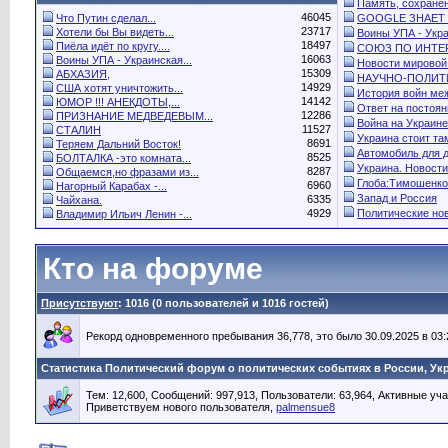
Память, сохранён
46045
Что Путин сделал...
GOOGLE ЗНАЕТ 
23717
Хотели бы Вы видеть...
Воины УПА - Укра
18497
Пиёла идёт по кругу....
СОЮЗ ПО ИНТЕР
16063
Воины УПА - Украинская...
Новости мировой.
15309
АБХАЗИЯ,
НАУЧНО-ПОЛИТИ
14929
США хотят уничтожить...
История войн меж
14142
ЮМОР !!! АНЕКДОТЫ,...
Ответ на постоянн
12286
ПРИЗНАНИЕ МЕДВЕДЕВЫМ...
Война на Украине.
11527
СТАЛИН
Украина стоит там
8691
Теряем Дальний Восток!
Автомобиль для 
8525
БОЛТАЛКА -это комната...
Украина. Новости.
8287
Общаемся,но фразами из...
Глоба:Тимошенко
6960
Нагорный Карабах -...
Запад и Россия
6335
Чайхана.
4929
Политические нов
Владимир Ильич Ленин -...
Кто на форуме
Присутствуют
: 1016 (0 пользователей и 1016 гостей)
Рекорд одновременного пребывания 36,778, это было 30.09.2025 в 03:
Статистика Политический форум о политических событиях в России, Ук
Тем: 12,600, Сообщений: 997,913, Пользователи: 63,964,
Активные уча
Приветствуем нового пользователя,
palmensue8