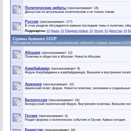
Политические дебаты
(просматривают: 18)
Дискуссии по актуальным политическим и не только темам
Россия
(просматривают: 177)
В этом разделе обсуждаются важные последние темы о политике, общ
Подразделы
:
Крым
,
Приднестровье
,
Чечня
,
Дагестан
,
Б
Страны бывшего СССР
Обсуждение политических и экономических событий в странах бывшего ССС
Абхазия
(просматривают: 12)
Политика и общество в Абхазии. Новости Абхазии.
Азербайджан
(просматривают: 8)
Форум Азербайджана и азербайджанцев. Внешняя и внутренняя полит
Армения
(просматривают: 10)
Армянский полит. форум. Новости политики, экономики и социальные
Белоруссия
(просматривают: 19)
Белорусский политический Форум. Внутренняя политика. Внешняя пол
Грузия
(просматривают: 6)
Раздел форума о политических событиях в Грузии. Кавказ сегодня.
Казахстан
(просматривают: 16)