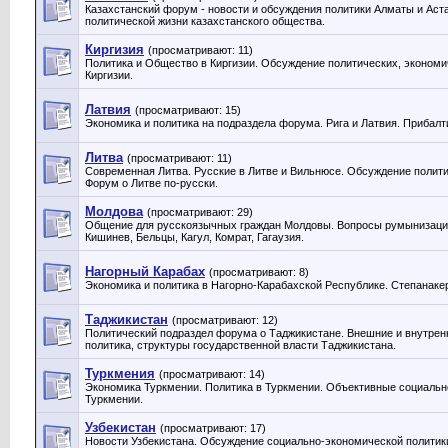
Казахстанский форум - новости и обсуждения политики Алматы и Аст
политической жизни казахстанского общества.
Киргизия
(просматривают: 11)
Политика и Общество в Киргизии. Обсуждение политических, экономи
Киргизии.
Латвия
(просматривают: 15)
Экономика и политика на подраздела форума. Рига и Латвия. Прибалт
Литва
(просматривают: 11)
Современная Литва. Русские в Литве и Вильнюсе. Обсуждение полити
Форум о Литве по-русски.
Молдова
(просматривают: 29)
Общение для русскоязычных граждан Молдовы. Вопросы румынизации
Кишинев, Бельцы, Кагул, Комрат, Гагаузия.
Нагорный Карабах
(просматривают: 8)
Экономика и политика в Нагорно-Карабахской Республике. Степанакер
Таджикистан
(просматривают: 12)
Политический подраздел форума о Таджикистане. Внешние и внутрен
политика, структуры государственной власти Таджикистана.
Туркмения
(просматривают: 14)
Экономика Туркмении. Политика в Туркмении. Объективные социальн
Туркмении.
Узбекистан
(просматривают: 17)
Новости Узбекистана. Обсуждение социально-экономической политики