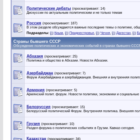
Политические дебаты
(просматривают: 14)
Дискуссии по актуальным политическим и не только темам
Россия
(просматривают: 187)
В этом разделе обсуждаются важные последние темы о политике, общ
Подразделы
:
Крым
,
Приднестровье
,
Чечня
,
Дагестан
,
Б
Страны бывшего СССР
Обсуждение политических и экономических событий в странах бывшего ССС
Абхазия
(просматривают: 25)
Политика и общество в Абхазии. Новости Абхазии.
Азербайджан
(просматривают: 7)
Форум Азербайджана и азербайджанцев. Внешняя и внутренняя полит
Армения
(просматривают: 5)
Армянский полит. форум. Новости политики, экономики и социальные
Белоруссия
(просматривают: 15)
Белорусский политический Форум. Внутренняя политика. Внешняя пол
Грузия
(просматривают: 10)
Раздел форума о политических событиях в Грузии. Кавказ сегодня.
Казахстан
(просматривают: 34)