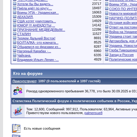
23717
Хотели бы Вы видеть...
Воины УПА - Укра
18497
Пиёла идёт по кругу....
СОЮЗ ПО ИНТЕР
16063
Воины УПА - Украинская...
Новости мировой.
15309
АБХАЗИЯ,
НАУЧНО-ПОЛИТИ
14929
США хотят уничтожить...
История войн меж
14142
ЮМОР !!! АНЕКДОТЫ,...
Ответ на постоянн
12286
ПРИЗНАНИЕ МЕДВЕДЕВЫМ...
Война на Украине.
11527
СТАЛИН
Украина стоит там
8691
Теряем Дальний Восток!
Автомобиль для 
8525
БОЛТАЛКА -это комната...
Украина. Новости.
8287
Общаемся,но фразами из...
Глоба:Тимошенко
6960
Нагорный Карабах -...
Запад и Россия
6335
Чайхана.
4929
Политические нов
Владимир Ильич Ленин -...
Кто на форуме
Присутствуют
: 1097 (0 пользователей и 1097 гостей)
Рекорд одновременного пребывания 36,778, это было 30.09.2025 в 03:
Статистика Политический форум о политических событиях в России, Ук
Тем: 12,600, Сообщений: 997,912, Пользователи: 63,964,
Активные уча
Приветствуем нового пользователя,
palmensue8
Есть новые сообщения