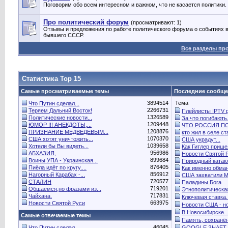
Поговорим обо всем интересном и важном, что не касается политики.
Про политический форум
(просматривают: 1)
Отзывы и предложения по работе политического форума о событиях в
бывшего СССР.
Все разделы пр
Статистика Top 15
Самые просматриваемые темы
Последние сообщ
3894514
Тема
Что Путин сделал...
2266731
Теряем Дальний Восток!
Плейлисты IPTV р
1326589
Политические новости...
За что погибають.
1209448
ЮМОР !!! АНЕКДОТЫ,...
ЧТО РОССИЯ ПО.
1208876
ПРИЗНАНИЕ МЕДВЕДЕВЫМ...
кто жил в селе ста
1070370
США хотят уничтожить...
США украдут...
1039658
Хотели бы Вы видеть...
Как Гитлер пришел
956986
АБХАЗИЯ,
Новости Святой 
899684
Воины УПА - Украинская...
Природный катак
876405
Пиёла идёт по кругу....
Как именно обман
856912
Нагорный Карабах -...
США захватили Ма
720577
СТАЛИН
Паладины Бога
719201
Общаемся,но фразами из...
Этнополитическая
717831
Чайхана.
Ключевая ставка..
663975
Новости Святой Руси
Новости США - но
В Новосибирске..
Самые отвечаемые темы
Память, сохранён
46045
Что Путин сделал...
GOOGLE ЗНАЕТ 