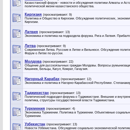
Казахстанский форум - новости и обсуждения политики Алматы и Аст
политической жизни казахстанского общества.
Киргизия
(просматривают: 9)
Политика и Общество в Киргизии. Обсуждение политических, экономи
Киргизии.
Латвия
(просматривают: 13)
Экономика и политика на подраздела форума. Рига и Латвия. Прибалт
Литва
(просматривают: 9)
Современная Литва. Русские в Литве и Вильнюсе. Обсуждение полити
Форум о Литве по-русски.
Молдова
(просматривают: 22)
Общение для русскоязычных граждан Молдовы. Вопросы румынизации
Кишинев, Бельцы, Кагул, Комрат, Гагаузия.
Нагорный Карабах
(просматривают: 12)
Экономика и политика в Нагорно-Карабахской Республике. Степанакер
Таджикистан
(просматривают: 13)
Политический подраздел форума о Таджикистане. Внешние и внутрен
политика, структуры государственной власти Таджикистана.
Туркмения
(просматривают: 4)
Экономика Туркмении. Политика в Туркмении. Объективные социальн
Туркмении.
Узбекистан
(просматривают: 13)
Новости Узбекистана. Обсуждение социально-экономической политики