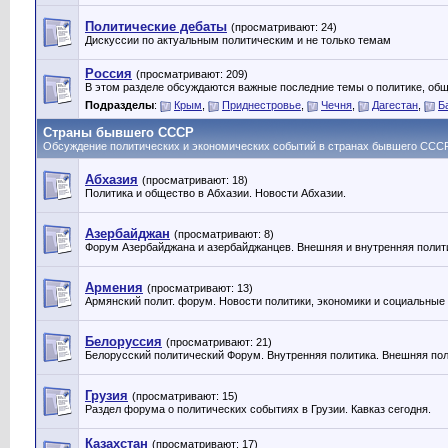
Политические дебаты
(просматривают: 24)
Дискуссии по актуальным политическим и не только темам
Россия
(просматривают: 209)
В этом разделе обсуждаются важные последние темы о политике, общ
Подразделы
:
Крым
,
Приднестровье
,
Чечня
,
Дагестан
,
Б
Страны бывшего СССР
Обсуждение политических и экономических событий в странах бывшего ССС
Абхазия
(просматривают: 18)
Политика и общество в Абхазии. Новости Абхазии.
Азербайджан
(просматривают: 8)
Форум Азербайджана и азербайджанцев. Внешняя и внутренняя полит
Армения
(просматривают: 13)
Армянский полит. форум. Новости политики, экономики и социальные
Белоруссия
(просматривают: 21)
Белорусский политический Форум. Внутренняя политика. Внешняя пол
Грузия
(просматривают: 15)
Раздел форума о политических событиях в Грузии. Кавказ сегодня.
Казахстан
(просматривают: 17)