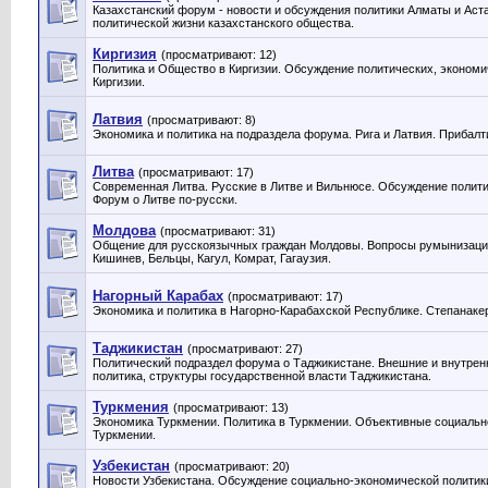
Казахстанский форум - новости и обсуждения политики Алматы и Аст
политической жизни казахстанского общества.
Киргизия
(просматривают: 12)
Политика и Общество в Киргизии. Обсуждение политических, экономи
Киргизии.
Латвия
(просматривают: 8)
Экономика и политика на подраздела форума. Рига и Латвия. Прибалт
Литва
(просматривают: 17)
Современная Литва. Русские в Литве и Вильнюсе. Обсуждение полити
Форум о Литве по-русски.
Молдова
(просматривают: 31)
Общение для русскоязычных граждан Молдовы. Вопросы румынизации
Кишинев, Бельцы, Кагул, Комрат, Гагаузия.
Нагорный Карабах
(просматривают: 17)
Экономика и политика в Нагорно-Карабахской Республике. Степанакер
Таджикистан
(просматривают: 27)
Политический подраздел форума о Таджикистане. Внешние и внутрен
политика, структуры государственной власти Таджикистана.
Туркмения
(просматривают: 13)
Экономика Туркмении. Политика в Туркмении. Объективные социальн
Туркмении.
Узбекистан
(просматривают: 20)
Новости Узбекистана. Обсуждение социально-экономической политики