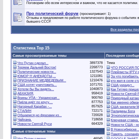
Поговорим обо всем интересном и важном, что не касается политики.
Про политический форум
(просматривают: 1)
Отзывы и предложения по работе политического форума о событиях в
бывшего СССР.
Все разделы пр
Статистика Top 15
Самые просматриваемые темы
Последние сообщ
3897378
Тема
Что Путин сделал...
2268773
Теряем Дальний Восток!
ЧТО РОССИЯ ПО.
1327543
Политические новости...
Плейлисты IPTV р
1211081
ЮМОР !!! АНЕКДОТЫ,...
За что погибають.
1210476
ПРИЗНАНИЕ МЕДВЕДЕВЫМ...
кто жил в селе ста
1071701
США хотят уничтожить...
США украдут...
1040873
Хотели бы Вы видеть...
Как Гитлер пришел
958419
АБХАЗИЯ,
Новости Святой 
900760
Воины УПА - Украинская...
Природный катак
877753
Пиёла идёт по кругу....
Как именно обман
857925
Нагорный Карабах -...
США захватили Ма
722171
СТАЛИН
Паладины Бога
720028
Общаемся,но фразами из...
Этнополитическая
718658
Чайхана.
Ключевая ставка..
664329
Новости Святой Руси
Новости США - но
В Новосибирске..
Самые отвечаемые темы
Память, сохранён
46045
Что Путин сделал...
GOOGLE ЗНАЕТ 