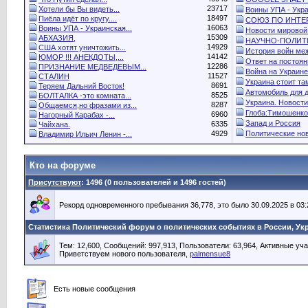
23717
Хотели бы Вы видеть...
Воины УПА - Укра
18497
Пиёла идёт по кругу....
СОЮЗ ПО ИНТЕР
16063
Воины УПА - Украинская...
Новости мировой.
15309
АБХАЗИЯ,
НАУЧНО-ПОЛИТИ
14929
США хотят уничтожить...
История войн меж
14142
ЮМОР !!! АНЕКДОТЫ,...
Ответ на постоянн
12286
ПРИЗНАНИЕ МЕДВЕДЕВЫМ...
Война на Украине.
11527
СТАЛИН
Украина стоит там
8691
Теряем Дальний Восток!
Автомобиль для 
8525
БОЛТАЛКА -это комната...
Украина. Новости.
8287
Общаемся,но фразами из...
Глоба:Тимошенко
6960
Нагорный Карабах -...
Запад и Россия
6335
Чайхана.
4929
Политические нов
Владимир Ильич Ленин -...
Кто на форуме
Присутствуют
: 1496 (0 пользователей и 1496 гостей)
Рекорд одновременного пребывания 36,778, это было 30.09.2025 в 03:
Статистика Политический форум о политических событиях в России, Ук
Тем: 12,600, Сообщений: 997,913, Пользователи: 63,964,
Активные уча
Приветствуем нового пользователя,
palmensue8
Есть новые сообщения