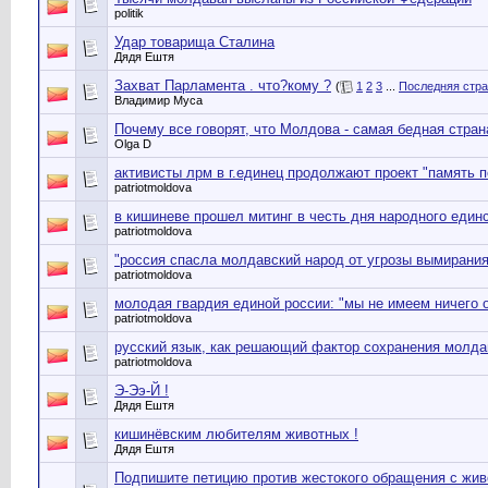
politik
Удар товарища Сталина
Дядя Ештя
Захват Парламента . что?кому ?
(
1
2
3
...
Последняя стр
Владимир Муса
Почему все говорят, что Молдова - самая бедная стран
Olga D
активисты лрм в г.единец продолжают проект "память 
patriotmoldova
в кишиневе прошел митинг в честь дня народного един
patriotmoldova
"россия спасла молдавский народ от угрозы вымирания
patriotmoldova
молодая гвардия единой россии: "мы не имеем ничего 
patriotmoldova
русский язык, как решающий фактор сохранения молда
patriotmoldova
Э-Ээ-Й !
Дядя Ештя
кишинёвским любителям животных !
Дядя Ештя
Подпишите петицию против жестокого обращения с жи