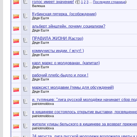
голос имеет значение!
(
1
2
3
...
Последняя страница
)
Валюша
Кубинская пятерка. (особождение)
Дядя Ештя
альберт эйнштейн. почему социализм?
Дядя Ештя
ПРАВИЛА ЖИЗНИ (Кастро)
Дядя Ештя
коммунисты индии. ( жгут! )
Дядя Ештя
карл маркс о молдованах. (капитал)
Дядя Ештя
рабочий плебс-быдло и лохи !
Дядя Ештя
марксист молдавии (темы для обсуждений)
Дядя Ештя
и. тулянцев: "лига русской молодёжи начинает сбор по
patriotmoldova
в кишиневе состоялось открытие выставки, посвященн
patriotmoldova
жители улицы бельского в кишиневе за возврат прежне
patriotmoldova
24 августа, лига русской молодежи возложила цветы к