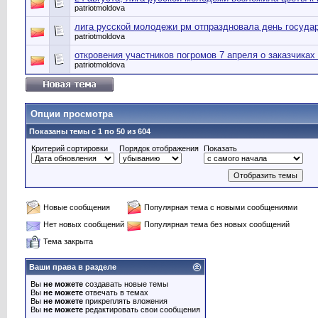
patriotmoldova
лига русской молодежи рм отпраздновала день госуда
patriotmoldova
откровения участников погромов 7 апреля о заказчиках
patriotmoldova
Опции просмотра
Показаны темы с 1 по 50 из 604
Критерий сортировки
Порядок отображения
Показать
Новые сообщения
Популярная тема с новыми сообщениями
Нет новых сообщений
Популярная тема без новых сообщений
Тема закрыта
Ваши права в разделе
Вы
не можете
создавать новые темы
Вы
не можете
отвечать в темах
Вы
не можете
прикреплять вложения
Вы
не можете
редактировать свои сообщения