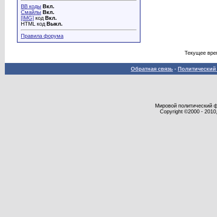
BB коды
Вкл.
Смайлы
Вкл.
[IMG]
код
Вкл.
HTML код
Выкл.
Правила форума
Текущее вре
Обратная связь
-
Политический 
Мировой политический фор
Copyright ©2000 - 2010,