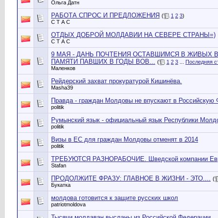
Ольга Датн
РАБОТА СПРОС И ПРЕДЛОЖЕНИЯ
(
1
2
3
)
С Т А С
ОТДЫХ ДОБРОЙ МОЛДАВИИ НА СЕВЕРЕ СТРАНЫ=)
С Т А С
9 МАЯ - ДАНЬ ПОЧТЕНИЯ ОСТАВШИМСЯ В ЖИВЫХ 
ПАМЯТИ ПАВШИХ В ГОДЫ ВОВ...
(
1
2
3
...
Последняя с
Маленков
Рейдерский захват прокуратурой Кишинёва.
Masha39
Правда - граждан Молдовы не впускают в Российскую
politik
Румынский язык - официальный язык Республики Молд
politik
Визы в ЕС для граждан Молдовы отменят в 2014
politik
ТРЕБУЮТСЯ РАЗНОРАБОЧИЕ. Шведской компании Евр
Stafan
ПРОДОЛЖИТЕ ФРАЗУ: ГЛАВНОЕ В ЖИЗНИ - ЭТО....
(
Букатка
молдова готовится к защите русских школ
patriotmoldova
Тысячи молдаван высланы из Российской Федерации