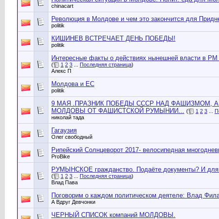
chinacart
Революция в Молдове и чем это закончится для Придн
politik
КИШИНЕВ ВСТРЕЧАЕТ ДЕНЬ ПОБЕДЫ!
politik
Интересные факты о действиях нынешней власти в РМ 
(
1
2
3
...
Последняя страница
)
Алекс П
Молдова и ЕС
politik
9 МАЯ .ПРАЗНИК ПОБЕДЫ СССР НАД ФАШИЗМОМ, 
МОЛДОВЫ ОТ ФАШИСТСКОЙ РУМЫНИИ...
(
1
2
3
...
П
николай тада
Гагаузия
Олег свободный
Рипейский Солнцеворот 2017- велосипедная многодневк
ProBike
РУМЫНСКОЕ гражданство. Подаёте документы? И для 
(
1
2
3
...
Последняя страница
)
Влад Пава
Поговорим о каждом политическом деятеле: Влад Фил
А Вдруг Девчонки
ЧЕРНЫЙ СПИСОК компаний МОЛДОВЫ.