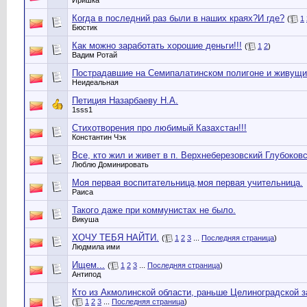
Иришка
Когда в последний раз были в наших краях?И где?
(
1
Бюстик
Как можно зaрaботать хорошие деньги!!!
(
1
2
)
Вадим Рoтай
Пострадавшие на Семипалатинском полигоне и живущие
Неидеальная
Петиция Назарбаеву Н.А.
1sss1
Стихотворения про любимый Казахстан!!!
Константин Чэк
Все, кто жил и живет в п. Верхнеберезовский Глубоковс
Люблю Доминировать
Моя первая воспитательница,моя первая учительница.
Раиса
Такого даже при коммунистах не было.
Викуша
ХОЧУ ТЕБЯ НАЙТИ.
(
1
2
3
...
Последняя страница
)
Людмила ими
Ищем...
(
1
2
3
...
Последняя страница
)
Антипод
Кто из Акмолинской области, раньше Целиноградской з
(
1
2
3
...
Последняя страница
)