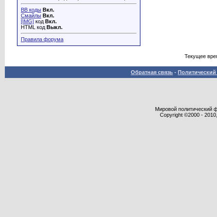
BB коды
Вкл.
Смайлы
Вкл.
[IMG]
код
Вкл.
HTML код
Выкл.
Правила форума
Текущее вре
Обратная связь
-
Политический 
Мировой политический фор
Copyright ©2000 - 2010,