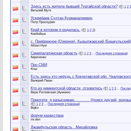
Здесь есть жители бывшей Тургайской области?
(
1
2
Виталий Мутк
Ускембаев Султан Курманалиевич
Петр Проскурин
Край в котором я родилась.
(
1
2
3
)
Ковбойша
с. Прибрежное (Озерное). Кызылжарский (Бишкульский)
Абзал Нукг
Семипалатинская область
(
1
2
3
...
Последняя страница
)
Кириченко
Про СМИ
Kraz
Есть здесь кто небудь с Кокчетавской обл. Чкаловског
Валерий Пман
Кто из чимкентской области, отзовитесь
(
1
2
3
...
Послед
Вера Рогловская (Ауманн)
Помогите, я разыскиваю............. ((поиск друзей, родных
(
1
2
3
...
Последняя страница
)
Bojko
форум казахстана
mr.den
Джамбульская область . Михайловка