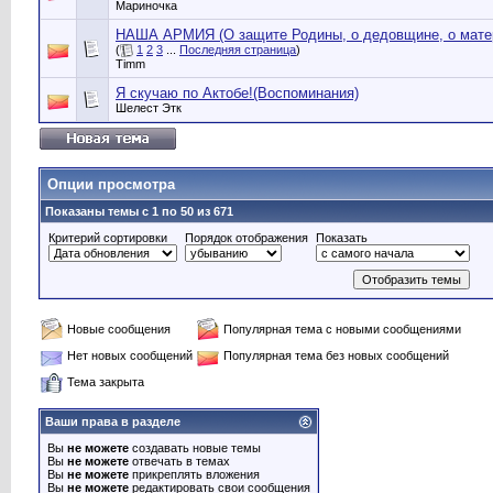
Мариночка
НАША АРМИЯ (О защите Родины, о дедовщине, о матер
(
1
2
3
...
Последняя страница
)
Timm
Я скучаю по Актобе!(Воспоминания)
Шелест Этк
Опции просмотра
Показаны темы с 1 по 50 из 671
Критерий сортировки
Порядок отображения
Показать
Новые сообщения
Популярная тема с новыми сообщениями
Нет новых сообщений
Популярная тема без новых сообщений
Тема закрыта
Ваши права в разделе
Вы
не можете
создавать новые темы
Вы
не можете
отвечать в темах
Вы
не можете
прикреплять вложения
Вы
не можете
редактировать свои сообщения