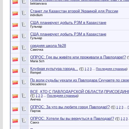
bektaevava
Станет ли Казахстан второй Украиной для России
indvdium
США планируют добыть РЗМ в Казахстане
Гульнар
США планируют добыть РЗМ в Казахстане
Гульнар
средняя школа №28
Самочка
ОПРОС: Где вы живёте или проживали в Павлодаре!?
(
Maria Sch
Клубная культура города...
(
1
2
3
...
Последняя страница
)
Rempel
По воли судьбы уехали из Павлодара Скучаете по сво
Decadence
ВСЕ ,КТО С ПАВЛОДАРСКОЙ ОБЛАСТИ,ПРИСОЕДИН
(
1
2
3
...
Последняя страница
)
Анечка
ОПРОС: За что вы любите город Павлодар!?
(
1
2
3
...
Пиртик
ОПРОС: Хотели бы вы вернуться в Павлодар!?
(
1
2
3
.
Сакнэ