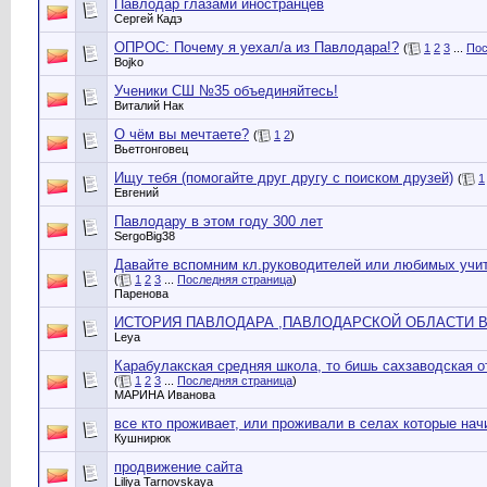
Павлодар глазами иностранцев
Сергей Кадэ
ОПРОС: Почему я уехал/а из Павлодара!?
(
1
2
3
...
Пос
Bojko
Ученики СШ №35 объединяйтесь!
Виталий Нак
О чём вы мечтаете?
(
1
2
)
Вьетгонговец
Ищу тебя (помогайте друг другу с поиском друзей)
(
1
Евгений
Павлодару в этом году 300 лет
SergoBig38
Давайте вспомним кл.руководителей или любимых учи
(
1
2
3
...
Последняя страница
)
Паренова
ИСТОРИЯ ПАВЛОДАРА ,ПАВЛОДАРСКОЙ ОБЛАСТИ В
Leya
Карабулакская средняя школа, то бишь сахзаводская 
(
1
2
3
...
Последняя страница
)
МАРИНА Иванова
все кто проживает, или проживали в селах которые начи
Кушнирюк
продвижение сайта
Liliya Tarnovskaya