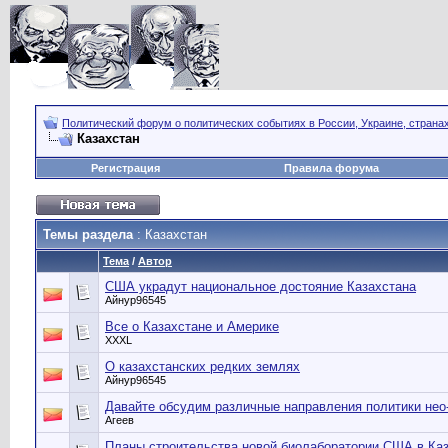
Политический форум о политических событиях в России, Украине, страна
Казахстан
Регистрация
Правила форума
Темы раздела
: Казахстан
Тема
/
Автор
США украдут национальное достояние Казахстана
Айнур96545
Все о Казахстане и Америке
XXXL
О казахстанских редких землях
Айнур96545
Давайте обсудим различные направления политики нео
Агеев
Планы строительства новой биолаборатории США в Каз