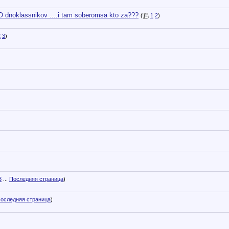
 dnoklassnikov ....i tam soberomsa kto za???
(
1
2
)
2
3
)
3
...
Последняя страница
)
оследняя страница
)