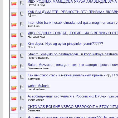
ИЩУ РОДНЫХ МАМЕДОВА ЯКУБА АЛАВЕРДИЕВИЧА , 1
Наталья Ккуг
КАК ВЫ ДУМАЕТЕ. РЕВНОСТЬ-ЭТО ПРИЗНАК ЛЮБВИ
AS ----
Internetde bank hesabi olmadan pul qazanmagin en asan yo
Atilla Hun
ИЩУ РОДНЫХ СОЛДАТ , ПОГИБШИХ В ВЕЛИКУЮ ОТЕЧ
Наталья Ккуг
Kim deyer: Niye ag ayilar pinqvinleri yemir??????
NIKO
Stavim Smayliki po nastrayeniyu...u koqo kakoye nastraye
Просто Бакинец
Salam Movzusu : тема для тех, кто заходит просто посм
Валентина Кимс
Как вы относитесь к межнациональным бракам?
(
1
2
3
Замужем
wehid Mubariz
cav d seferov
Азербайджанцы кто учился в Российских ВУЗ-ах присое
Узеир Алиев
CHTO VAS BOLSHE VSEGO BESPOKOIT V ETOY JIZN
Балакина
Что значит для вас ваша вторая половина??? Настояща