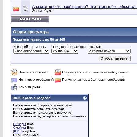
А может просто пообщаемся? Без темы и без обязатель
Элькин Сумт
Опции просмотра
Показаны темы с 1 по 50 из 165
Критерий сортировки
Порядок отображения
Показать
Новые сообщения
Популярная тема с новыми сообщениями
Нет новых сообщений
Популярная тема без новых сообщений
Тема закрыта
Ваши права в разделе
Вы
не можете
создавать новые темы
Вы
не можете
отвечать в темах
Вы
не можете
прикреплять вложения
Вы
не можете
редактировать свои сообщения
BB коды
Вкл.
Смайлы
Вкл.
[IMG]
код
Вкл.
HTML код
Выкл.