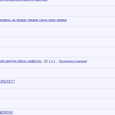
омобиль на прокат пишем сюда свои заявки
shi perviye slova i reakciya .
(
1
2
3
...
Последняя страница
)
VERSITET?
ENIYA!!