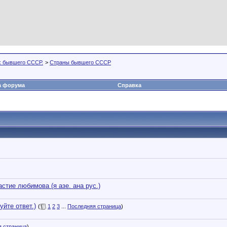
х бывшего СССР.
>
Страны бывшего СССР
а форума
Справка
стие любимова (я азе. ана рус.)
йте ответ.)
(
1
2
3
...
Последняя страница
)
 страница
)