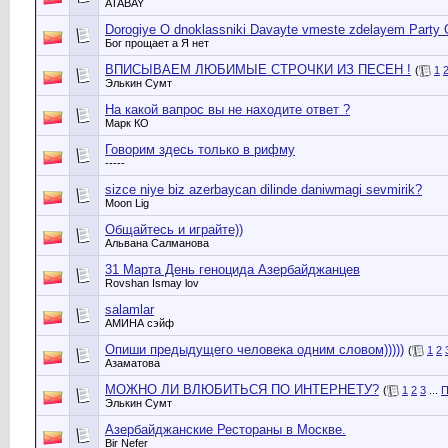
ATABAY
Dorogiye O dnoklassniki Davayte vmeste zdelayem Party O
Бог прощает а Я нет
ВПИСЫВАЕМ ЛЮБИМЫЕ СТРОЧКИ ИЗ ПЕСЕН !
(
1
Элькин Сумт
На какой вапрос вы не находите ответ ?
Марк КО
Говорим здесь только в рифму
-----
sizce niye biz azerbaycan dilinde daniwmagi sevmirik?
Moon Lig
Общайтесь и играйте))
Альвана Салманова
31 Марта День геноцида Азербайджанцев
Rovshan Ismay lov
salamlar
АМИНА сэйф
Опиши предыдущего человека одним словом)))))
(
1
2
Азаматова
МОЖНО ЛИ ВЛЮБИТЬСЯ ПО ИНТЕРНЕТУ?
(
1
2
3
...
П
Элькин Сумт
Азербайджанские Рестораны в Москве.
Bir Nefer