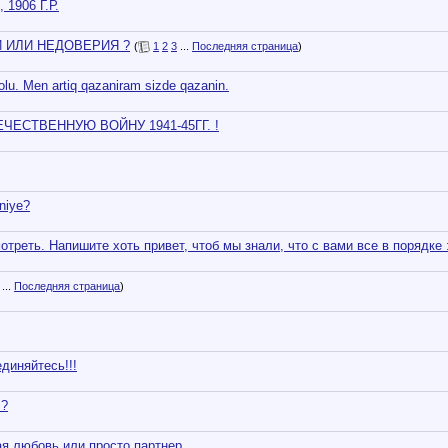
906 Г.Р.
 ИЛИ НЕДОВЕРИЯ ?
(
1
2
3
...
Последняя страница
)
lu. Men artiq qazaniram sizde qazanin.
ЕСТВЕННУЮ ВОЙНУ 1941-45ГГ. !
niye?
отреть. Напишите хоть привет, чтоб мы знали, что с вами все в порядке :
...
Последняя страница
)
диняйтесь!!!
I?
я любовь или просто партнер.