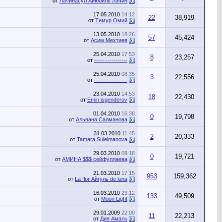
от
Лачинасул Айюбиль Лачин
17.05.2010
14:12
22
38,919
от
Тимур Омий
13.05.2010
18:26
57
45,424
от
Асим Мехтиев
25.04.2010
17:53
8
23,257
от
----- -----------
25.04.2010
08:35
3
22,556
от
----- -----------
23.04.2010
14:53
18
22,430
от
Emin isgenderov
01.04.2010
16:38
0
19,798
от
Альвана Салманова
31.03.2010
11:45
2
20,333
от
Tamara Suleimanova
29.03.2010
09:18
0
19,721
от
АМИНА $$$ сейфуллаева
21.03.2010
17:15
953
159,362
от
La flor Айгуль de luna
16.03.2010
23:12
133
49,509
от
Moon Light
29.01.2009
22:00
11
22,213
от
Дия Амаль