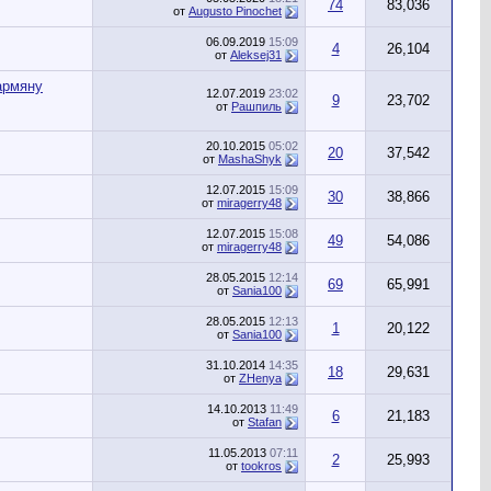
74
83,036
от
Augusto Pinochet
06.09.2019
15:09
4
26,104
от
Aleksej31
армяну
12.07.2019
23:02
9
23,702
от
Рашпиль
20.10.2015
05:02
20
37,542
от
MashaShyk
12.07.2015
15:09
30
38,866
от
miragerry48
12.07.2015
15:08
49
54,086
от
miragerry48
28.05.2015
12:14
69
65,991
от
Sania100
28.05.2015
12:13
1
20,122
от
Sania100
31.10.2014
14:35
18
29,631
от
ZHenya
14.10.2013
11:49
6
21,183
от
Stafan
11.05.2013
07:11
2
25,993
от
tookros