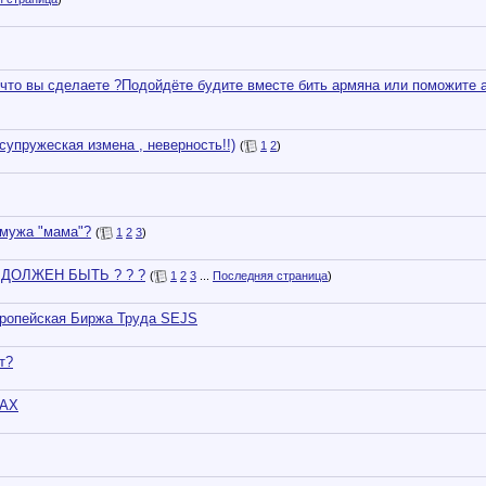
,что вы сделаете ?Подойдёте будите вместе бить армяна или поможите 
супружеская измена , неверность!!)
(
1
2
)
 мужа "мама"?
(
1
2
3
)
ДОЛЖЕН БЫТЬ ? ? ?
(
1
2
3
...
Последняя страница
)
опейская Биржа Труда SEJS
т?
КАХ