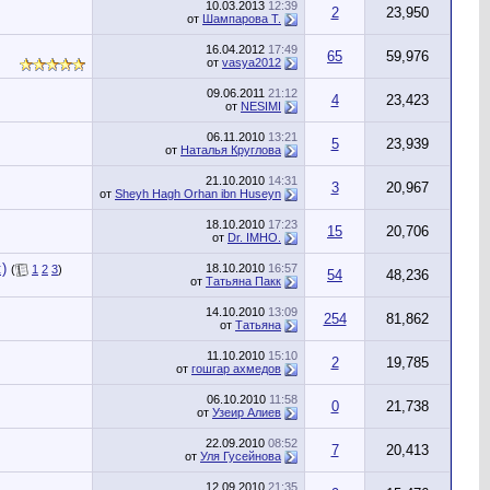
10.03.2013
12:39
2
23,950
от
Шампарова Т.
16.04.2012
17:49
65
59,976
от
vasya2012
09.06.2011
21:12
4
23,423
от
NESIMI
06.11.2010
13:21
5
23,939
от
Наталья Круглова
21.10.2010
14:31
3
20,967
от
Sheyh Hagh Orhan ibn Huseyn
18.10.2010
17:23
15
20,706
от
Dr. IMHO.
)
18.10.2010
16:57
(
1
2
3
)
54
48,236
от
Татьяна Пакк
14.10.2010
13:09
254
81,862
от
Татьяна
11.10.2010
15:10
2
19,785
от
гошгар ахмедов
06.10.2010
11:58
0
21,738
от
Узеир Алиев
22.09.2010
08:52
7
20,413
от
Уля Гусейнова
12.09.2010
21:35