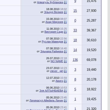
9
15,476
от
Алмагуль Кубланова
18.08.2010
18:02
15
27,930
от
Эльнур Велиев
15.08.2010
08:07
0
25,287
от
Анар Мирзоев
11.08.2010
15:25
33
39,367
от
Виктория Сади
07.08.2010
22:56
18
30,610
от
Руслан Мамедов
07.08.2010
16:40
14
19,520
от
Эльнара Рафиева
26.07.2010
22:18
136
69,078
от
NO NAME
23.07.2010
10:23
3
19,440
от
clever_ girl
12.07.2010
15:59
8
20,178
от
Амиго
06.06.2010
10:53
5
18,922
от
Эля АЛТЫНБАЕВА
05.06.2010
23:45
1
19,425
от
Лачинасул Айюбиль Лачин
05.06.2010
23:41
1
21,320