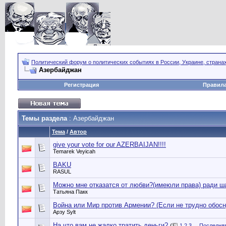
Политический форум о политических событиях в России, Украине, страна
Азербайджан
Регистрация
Правил
Темы раздела
: Азербайджан
Тема
/
Автор
give your vote for our AZERBAIJAN!!!!
Temarek Veyicah
BAKU
RASUL
Можно мне отказатся от любви?(имеюли права) ради ша
Татьяна Пакк
Война или Мир против Армении? (Если не трудно обосну
Арзу Sylt
На что вам не жалко тратить деньги?
(
1
2
3
...
Последняя