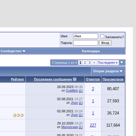
Имя
Запомнить?
Пароль
Сообщество
Календарь
Страница 1 из 4
1
2
3
>
Последняя
»
Опции раздела
Рейтинг
Последнее сообщение
Ответов
Просмотров
26.09.2023
08:40
2
80,407
от
Goldfish
02.08.2021
10:27
1
27,593
от
Jhon
02.08.2021
10:24
1
26,724
от
Jhon
29.10.2020
19:20
227
117,664
от
Матроскин
05.05.2020
18:21