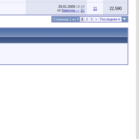
29.01.2009
19:19
11
22,590
от
Камочка ---
Страница 1 из 4
1
2
3
>
Последняя
»