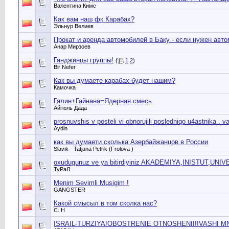
Валентина Кимс
Как вам наш фк Карабах?
Эльнур Велиев
Прокат и аренда автомобилей в Баку - если нужен авт
Анар Мирзоев
Гянджинцы группы!
(
1
2
)
Bir Nefer
Как вы думаете карабах будет нашим?
Камочка
Гялин+Гайнана=Ядерная смесь
Айгюль Дада
prosnuvshis v posteli vi obnorujili posledniqo u4astnika . va
Aydin
как вы думаети сколька Азербайжанцов в России
Slavik - Tatjana Petrik (Frolova )
oxudugunuz ve ya bitirdiyiniz AKADEMIYA,INISTUT,UNI
ТуРаЛ
Menim Sevimli Musiqim !
GANGSTER
Какой смысыл в том сколка нас?
C. H
ISRAIL-TURZIYA!OBOSTRENIE OTNOSHENII!!VASHI MN