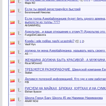
Марк КО
Если ты еврей регистрируйся быстрей
Богатенький Николас
Если толпа Азербайджанцев будет бить одного армяна
выполсти из толпы ????
Ali БАКИНЕЦ
Адюльтер...и ваше отношение к этому?! (Адюльтер это 
FuegoDeCalavera
Koqda i qde rodilas nashi ucastniki?
(
1
2
)
Vasif Hys
должна ли жена Азербайджанка, называть мать своего
AS ----
ЖЕНШИНА ДОЛЖНА БЫТЬ КРАСИВОЙ - А МУЖЧИНА 
Ricat MОmmО
ТРЕБУЮТСЯ РАЗНОРАБОЧИЕ. Шведской компании Евр
Stafan
Делимся полезной информацией. Кто где и кем работае
FBI
РИСУЕМ НА МАЙКАХ, БРЮКАХ, КУРТКАХ И НА СУМ
Elshan Ilyasov
Школа Город Баку Школа 45 им.Нариман Нариманова
ANAR NОd