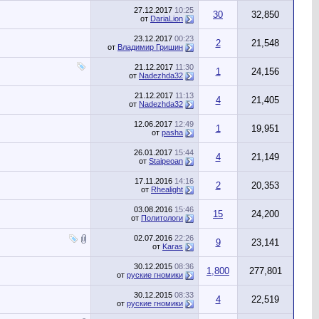
27.12.2017
10:25
30
32,850
от
DariaLion
23.12.2017
00:23
2
21,548
от
Владимир Гришин
21.12.2017
11:30
1
24,156
от
Nadezhda32
21.12.2017
11:13
4
21,405
от
Nadezhda32
12.06.2017
12:49
1
19,951
от
pasha
26.01.2017
15:44
4
21,149
от
Staipeoan
17.11.2016
14:16
2
20,353
от
Rhealight
03.08.2016
15:46
15
24,200
от
Политологи
02.07.2016
22:26
9
23,141
от
Karas
30.12.2015
08:36
1,800
277,801
от
руские гномики
30.12.2015
08:33
4
22,519
от
руские гномики