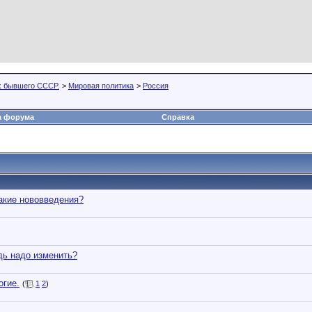
х бывшего СССР.
>
Мировая политика
>
Россия
а форума
Справка
акие нововведения?
дь надо изменить?
огие.
(
1
2
)