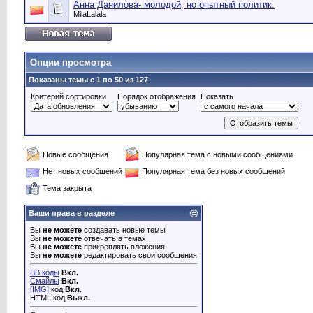
Анна Данилова- молодой, но опытный политик.
MilaLalala
Опции просмотра
Показаны темы с 1 по 50 из 127
Критерий сортировки
Порядок отображения
Показать
Новые сообщения
Популярная тема с новыми сообщениями
Нет новых сообщений
Популярная тема без новых сообщений
Тема закрыта
Ваши права в разделе
Вы
не можете
создавать новые темы
Вы
не можете
отвечать в темах
Вы
не можете
прикреплять вложения
Вы
не можете
редактировать свои сообщения
BB коды
Вкл.
Смайлы
Вкл.
[IMG]
код
Вкл.
HTML код
Выкл.