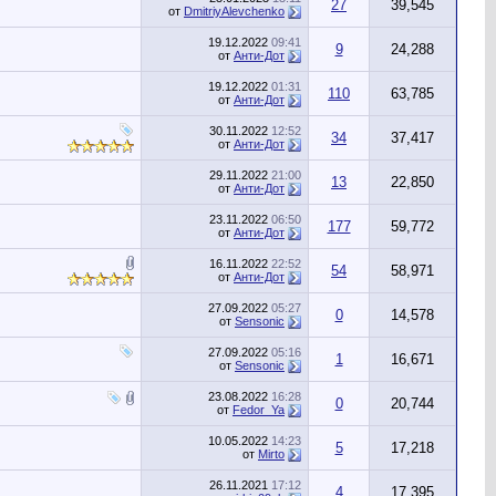
27
39,545
от
DmitriyAlevchenko
19.12.2022
09:41
9
24,288
от
Анти-Дот
19.12.2022
01:31
110
63,785
от
Анти-Дот
30.11.2022
12:52
34
37,417
от
Анти-Дот
29.11.2022
21:00
13
22,850
от
Анти-Дот
23.11.2022
06:50
177
59,772
от
Анти-Дот
16.11.2022
22:52
54
58,971
от
Анти-Дот
27.09.2022
05:27
0
14,578
от
Sensonic
27.09.2022
05:16
1
16,671
от
Sensonic
23.08.2022
16:28
0
20,744
от
Fedor_Ya
10.05.2022
14:23
5
17,218
от
Mirto
26.11.2021
17:12
4
17,395