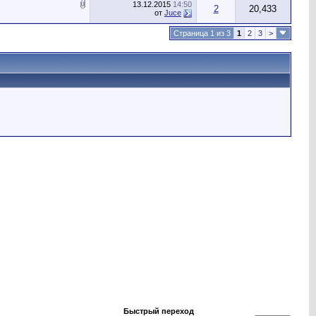
13.12.2015
14:50
2
20,433
от
Juce
Страница 1 из 3
1
2
3
>
Быстрый переход