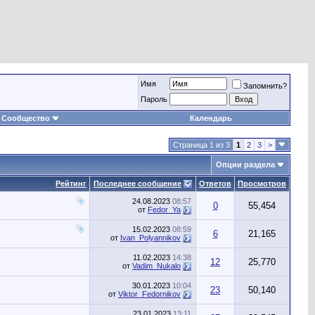
Имя
Запомнить?
Пароль
Сообщество
Календарь
Страница 1 из 3
1
2
3
>
Опции раздела
Рейтинг
Последнее сообщение
Ответов
Просмотров
24.08.2023
08:57
0
55,454
от
Fedor_Ya
15.02.2023
08:59
6
21,165
от
Ivan_Polyannikov
11.02.2023
14:38
12
25,770
от
Vadim_Nukalo
30.01.2023
10:04
23
50,140
от
Viktor_Fedornikov
23.01.2023
13:11