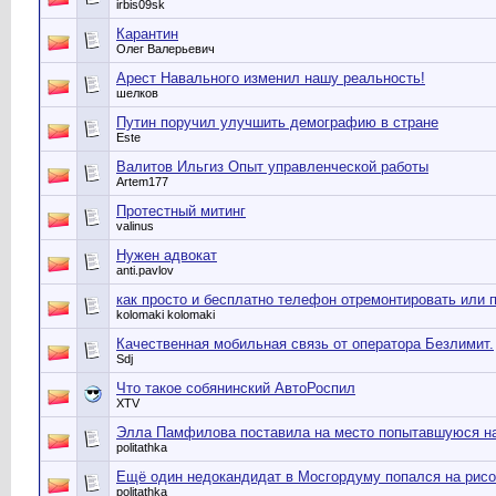
irbis09sk
Карантин
Олег Валерьевич
Арест Навального изменил нашу реальность!
шелков
Путин поручил улучшить демографию в стране
Este
Валитов Ильгиз Опыт управленческой работы
Artem177
Протестный митинг
valinus
Нужен адвокат
anti.pavlov
как просто и бесплатно телефон отремонтировать или 
kolomaki kolomaki
Качественная мобильная связь от оператора Безлимит.
Sdj
Что такое собянинский АвтоРоспил
XTV
Элла Памфилова поставила на место попытавшуюся н
politathka
Ещё один недокандидат в Мосгордуму попался на рисо
politathka