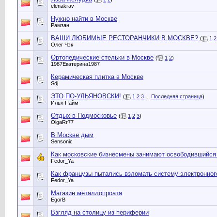
elenakrav
Нужно найти в Москве
Рамзан
ВАШИ ЛЮБИМЫЕ РЕСТОРАНЧИКИ В МОСКВЕ?
(
1
2
Олег Чэк
Ортопедические стельки в Москве
(
1
2
)
1987Екатерина1987
Керамическая плитка в Москве
Sdj
ЭТО ПО-УЛЬЯНОВСКИ!
(
1
2
3
...
Последняя страница
)
Илья Пайм
Отдых в Подмосковье
(
1
2
3
)
OlgaRr77
В Москве дым
Sensonic
Как московские бизнесмены занимают освободившийся
Fedor_Ya
Как французы пытались взломать систему электронног
Fedor_Ya
Магазин металлопроата
EgorB
Взгляд на столицу из периферии