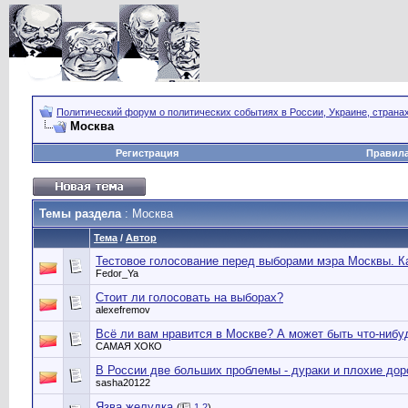
Политический форум о политических событиях в России, Украине, страна
Москва
Регистрация
Правил
Темы раздела
: Москва
Тема
/
Автор
Тестовое голосование перед выборами мэра Москвы. К
Fedor_Ya
Стоит ли голосовать на выборах?
alexefremov
Всё ли вам нравится в Москве? А может быть что-нибу
САМАЯ ХОКО
В России две больших проблемы - дураки и плохие дор
sasha20122
Язва желудка
(
1
2
)