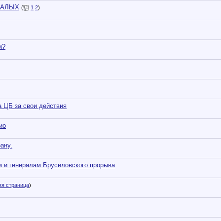
ВАЛЫХ
(
1
2
)
м?
а ЦБ за свои действия
ио
ану.
м и генералам Брусиловского прорыва
яя страница
)