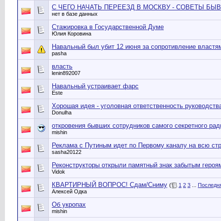
С ЧЕГО НАЧАТЬ ПЕРЕЕЗД В МОСКВУ - СОВЕТЫ БЫ
нет в базе данных
Стажировка в Государственной Думе
Юлия Коровина
Навальный был убит 12 июня за сопротивление властя
pasha
власть
lenin892007
Навальный устраивает фарс
Este
Хорошая идея - уголовная ответственность руководств
Donulha
откровения бывших сотрудников самого секретного рад
mishin
Реклама с Путиным идет по Первому каналу на всю стр
sasha20122
Реконструкторы открыли памятный знак забытым героя
Vidok
КВАРТИРНЫЙ ВОПРОС! Сдам/Сниму
(
1
2
3
...
Последн
Алексей Одка
Об укропах
mishin