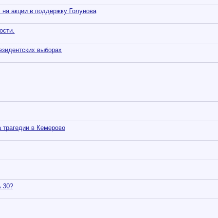
л на акции в поддержку Голунова
ости.
езидентских выборах
а трагедии в Кемерово
 30?