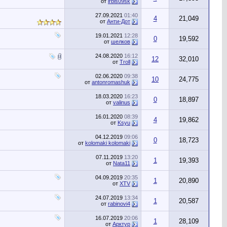
от
irbis09sk
27.09.2021
01:40
4
21,049
от
Анти-Дот
19.01.2021
12:28
0
19,592
от
шелков
24.08.2020
16:12
12
32,010
от
Troll
02.06.2020
09:38
10
24,775
от
antonromashuk
18.03.2020
16:23
0
18,897
от
valinus
16.01.2020
08:39
4
19,862
от
Ksyu
04.12.2019
09:06
0
18,723
от
kolomaki kolomaki
07.11.2019
13:20
1
19,393
от
Nata11
04.09.2019
20:35
1
20,890
от
XTV
24.07.2019
13:34
1
20,587
от
rabinovi4
16.07.2019
20:06
1
28,109
от
Арктур