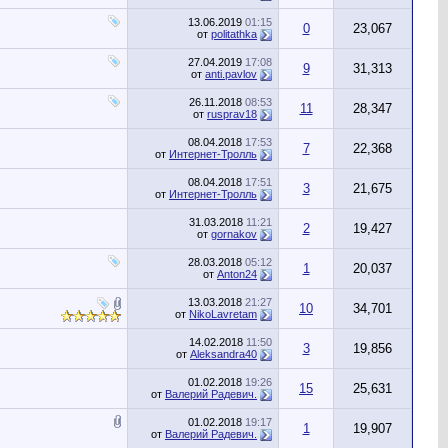
13.06.2019
01:15
0
23,067
от
politathka
27.04.2019
17:08
9
31,313
от
anti.pavlov
26.11.2018
08:53
11
28,347
от
rusprav18
08.04.2018
17:53
7
22,368
от
Интернет-Тролль
08.04.2018
17:51
3
21,675
от
Интернет-Тролль
31.03.2018
11:21
2
19,427
от
gornakov
28.03.2018
05:12
1
20,037
от
Anton24
13.03.2018
21:27
10
34,701
от
NikoLavretam
14.02.2018
11:50
3
19,856
от
Aleksandra40
01.02.2018
19:26
15
25,631
от
Валерий Радевич.
01.02.2018
19:17
1
19,907
от
Валерий Радевич.