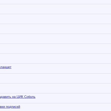
планшет
адавить на ЦИК Соболь
вке подписей