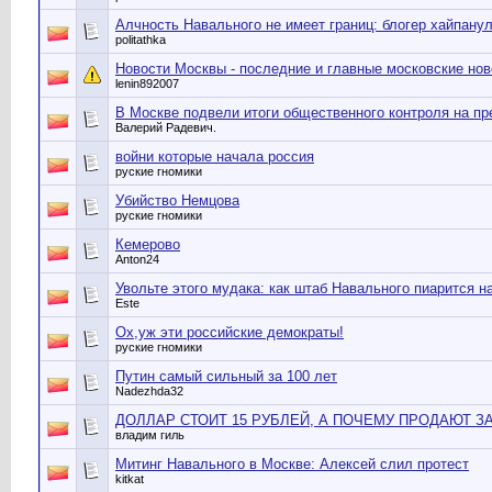
Алчность Навального не имеет границ: блогер хайпану
politathka
Новости Москвы - последние и главные московские нов
lenin892007
В Москве подвели итоги общественного контроля на пр
Валерий Радевич.
войни которые начала россия
руские гномики
Убийство Немцова
руские гномики
Кемерово
Anton24
Увольте этого мудака: как штаб Навального пиарится н
Este
Ох,уж эти российские демократы!
руские гномики
Путин самый сильный за 100 лет
Nadezhda32
ДОЛЛАР СТОИТ 15 РУБЛЕЙ, А ПОЧЕМУ ПРОДАЮТ ЗА
владим гиль
Митинг Навального в Москве: Алексей слил протест
kitkat