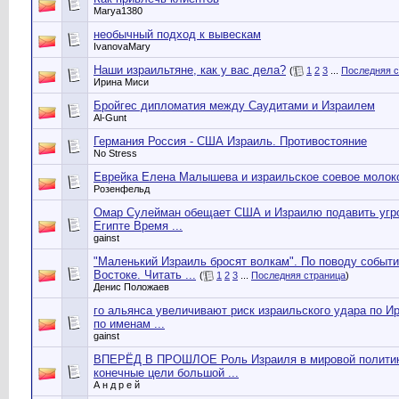
Marya1380
необычный подход к вывескам
IvanovaMary
Наши израильтяне, как у вас дела?
(
1
2
3
...
Последняя с
Ирина Миси
Бройгес дипломатия между Саудитами и Израилем
Al-Gunt
Германия Россия - США Израиль. Противостояние
No Stress
Еврейка Елена Малышева и израильское соевое молок
Розенфельд
Омар Сулейман обещает США и Израилю подавить угр
Египте Время ...
gainst
"Маленький Израиль бросят волкам". По поводу событ
Востоке. Читать ...
(
1
2
3
...
Последняя страница
)
Денис Положаев
го альянса увеличивают риск израильского удара по И
по именам ...
gainst
ВПЕРЁД В ПРОШЛОЕ Роль Израиля в мировой политик
конечные цели большой ...
А н д р е й