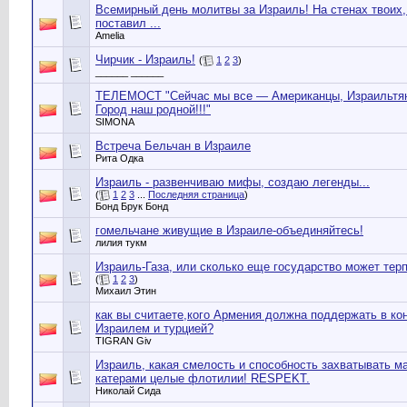
Всемирный день молитвы за Израиль! На стенах твоих
поставил ...
Amelia
Чирчик - Израиль!
(
1
2
3
)
______ ______
ТЕЛЕМОСТ "Сейчас мы все — Американцы, Израильтяне
Город наш родной!!!"
SIMONA
Встреча Бельчан в Израиле
Рита Одка
Израиль - развенчиваю мифы, создаю легенды...
(
1
2
3
...
Последняя страница
)
Бонд Брук Бонд
гомельчане живущие в Израиле-объединяйтесь!
лилия тукм
Израиль-Газа, или сколько еще государство может тер
(
1
2
3
)
Михаил Этин
как вы считаете,кого Армения должна поддержать в к
Израилем и турцией?
TIGRAN Giv
Израиль, какая смелость и способность захватывать м
катерами целые флотилии! RESPEKT.
Николай Сида