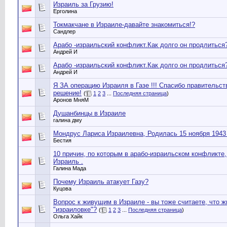
Израиль за Грузию!
Ерголина
Токмакчане в Израиле-давайте знакомиться!?
Сандлер
Арабо -израильский конфликт.Как долго он продлиться
Андрей И
Арабо -израильский конфликт.Как долго он продлиться
Андрей И
Я ЗА операцию Израиля в Газе !!! Спасибо правительст
решение!
(
1
2
3
...
Последняя страница
)
Аронов МняМ
Душанбинцы в Израиле
галина дму
Мондрус Лариса Израилевна, Родилась 15 ноября 1943 
Бестия
10 причин, по которым в арабо-израильском конфликте
Израиль .
Галина Мада
Почему Израиль атакует Газу?
Куцова
Вопрос к живущим в Израиле - вы тоже считаете, что ж
"израиловке"?
(
1
2
3
...
Последняя страница
)
Ольга Хайк