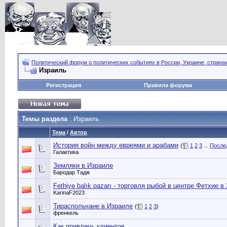
Политический форум о политических событиях в России, Украине, страна
Израиль
Регистрация
Правила форума
Темы раздела
: Израиль
Тема
/
Автор
История войн между евреями и арабами
(
1
2
3
...
После
Галактика
Земляки в Израиле
Бародар Тадж
Fethiye balık pazarı - торговля рыбой в центре Фетхие в
KarinaF2023
Тираспольчане в Израиле
(
1
2
3
)
френкель
Как привлечь клиентов