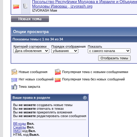
Посольство Республики Молдова в Израиле и Объедин
Молдовы Извораш , izvorash.org
IZVORASH Мам
Опции просмотра
Показаны темы с 1 по 34 из 34
Критерий сортировки
Порядок отображения
Показать
Новые сообщения
Популярная тема с новыми сообщениями
Нет новых сообщений
Популярная тема без новых сообщений
Тема закрыта
Ваши права в разделе
Вы
не можете
создавать новые темы
Вы
не можете
отвечать в темах
Вы
не можете
прикреплять вложения
Вы
не можете
редактировать свои сообщения
BB коды
Вкл.
Смайлы
Вкл.
[IMG]
код
Вкл.
HTML код
Выкл.