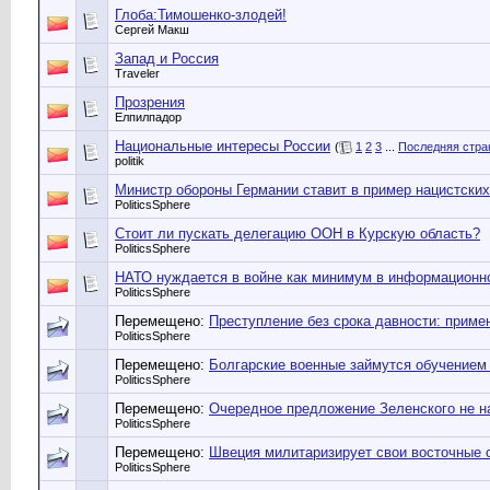
Глоба:Тимошенко-злодей!
Сергей Макш
Запад и Россия
Traveler
Прозрения
Елпилпадор
Национальные интересы России
(
1
2
3
...
Последняя стра
politik
Министр обороны Германии ставит в пример нацистских
PoliticsSphere
Стоит ли пускать делегацию ООН в Курскую область?
PoliticsSphere
НАТО нуждается в войне как минимум в информационн
PoliticsSphere
Перемещено:
Преступление без срока давности: прим
PoliticsSphere
Перемещено:
Болгарские военные займутся обучением 
PoliticsSphere
Перемещено:
Очередное предложение Зеленского не н
PoliticsSphere
Перемещено:
Швеция милитаризирует свои восточные 
PoliticsSphere