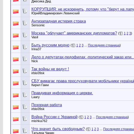
Джесика Дид
КОРРУПЦИЯ: не искоренить, потому что "берут на лапу
ЮрийВладимирович Левинский
Антизападная истерия страха
Sensonic
Москва "облучает" американских дипломатов?
(
1
2
3
)
Vasil
Быть русским модно
(
1
2
3
...
Последняя страница
)
Irina37
Дело о депутатах-педофилах -политический заказ или....
Nick
Так войны не ведут !
irbis09sk
СБУ вимагає права прослуховувати мобільники українц
Кирил Гами
Правдивая информация о церкви.
Laary
Позорная работа
irbis09sk
Война России с Украиной
(
1
2
3
...
Последняя страница
)
mishka762
Что значит быть свободным?
(
1
2
3
...
Последняя страниц
Татьяна Чанин