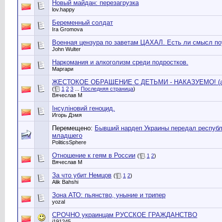
Новый майдан: перезагрузка
lov.happy
Беременный солдат
Ira Gromova
Военная цензура по заветам ЦАХАЛ. Есть ли смысл по
John Wulter
Наркомания и алкоголизм среди подростков.
Маргари
ЖЕСТОКОЕ ОБРАЩЕНИЕ С ДЕТЬМИ - НАКАЗУЕМО! (а в
(
1
2
3
...
Последняя страница
)
Вячеслав М
Інсуліновий геноцид.
Игорь Дэмя
Перемещено:
Бывший нардеп Украины передал республ
младшего
PoliticsSphere
Отношение к геям в России
(
1
2
)
Вячеслав М
За что убит Немцов
(
1
2
)
Alik Bahshi
Зона АТО: пьянство, уныние и трипер
yozal
СРОЧНО украинцам РУССКОЕ ГРАЖДАНСТВО
i191245