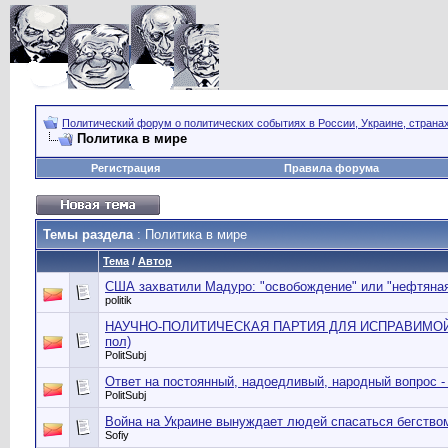
Политический форум о политических событиях в России, Украине, страна
Политика в мире
Регистрация
Правила форума
Темы раздела
: Политика в мире
Тема
/
Автор
США захватили Мадуро: "освобождение" или "нефтяная
politik
НАУЧНО-ПОЛИТИЧЕСКАЯ ПАРТИЯ ДЛЯ ИСПРАВИМОЙ
пол)
PolitSubj
Ответ на постоянный, надоедливый, народный вопрос -
PolitSubj
Война на Украине вынуждает людей спасаться бегство
Sofiy