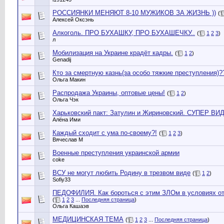
РОССИЯНКИ МЕНЯЮТ 8-10 МУЖИКОВ ЗА ЖИЗНЬ ))
(
Алексей Оксэнь
Алкоголь. ПРО БУХАШКУ, ПРО БУХАШЕЧКУ..
(
1
2
3
)
л
Мобилизация на Украине крадёт кадры.
(
1
2
)
Genadij
Кто за смертную казнь(за особо тяжкие преступления)?
Ольга Макин
Распродажа Украины, оптовые цены!
(
1
2
)
Ольга Чэк
Харьковский пакт: Затулин и Жириновский. СУПЕР ВИ
Алёна Ими
Каждый сходит с ума по-своему?!
(
1
2
3
)
Вячеслав М
Военные преступления украинской армии
coke
ВСУ не могут любить Родину в трезвом виде
(
1
2
)
Sofiy33
ПЕДОФИЛИЯ. Как бороться с этим ЗЛОм в условиях от
(
1
2
3
...
Последняя страница
)
Ольга Кашаэв
МЕДИЦИНСКАЯ ТЕМА
(
1
2
3
...
Последняя страница
)