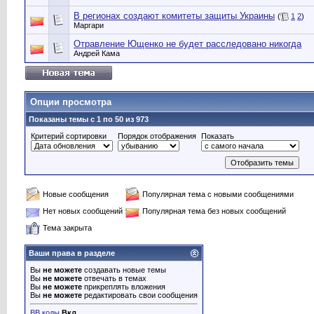
В регионах создают комитеты защиты Украины
(
1
2
)
Маргари
Отравление Ющенко не будет расследовано никогда
Андрей Кама
Опции просмотра
Показаны темы с 1 по 50 из 973
Критерий сортировки
Порядок отображения
Показать
Новые сообщения
Популярная тема с новыми сообщениями
Нет новых сообщений
Популярная тема без новых сообщений
Тема закрыта
Ваши права в разделе
Вы
не можете
создавать новые темы
Вы
не можете
отвечать в темах
Вы
не можете
прикреплять вложения
Вы
не можете
редактировать свои сообщения
BB коды
Вкл.