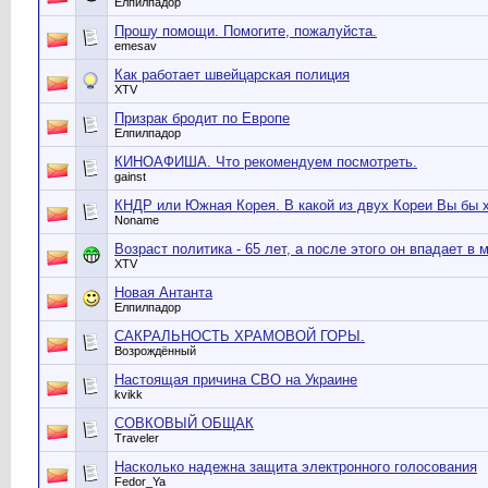
Елпилпадор
Прошу помощи. Помогите, пожалуйста.
emesav
Как работает швейцарская полиция
XTV
Призрак бродит по Европе
Елпилпадор
КИНОАФИША. Что рекомендуем посмотреть.
gainst
КНДР или Южная Корея. В какой из двух Кореи Вы бы 
Noname
Возраст политика - 65 лет, а после этого он впадает в 
XTV
Новая Антанта
Елпилпадор
САКРАЛЬНОСТЬ ХРАМОВОЙ ГОРЫ.
Возрождённый
Настоящая причина СВО на Украине
kvikk
СОВКОВЫЙ ОБЩАК
Traveler
Насколько надежна защита электронного голосования
Fedor_Ya