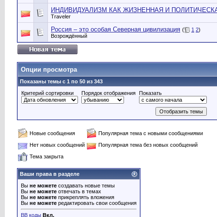
ИНДИВИДУАЛИЗМ КАК ЖИЗНЕННАЯ И ПОЛИТИЧЕСК
Traveler
Россия – это особая Северная цивилизация
(
1
2
)
Возрождённый
Опции просмотра
Показаны темы с 1 по 50 из 343
Критерий сортировки
Порядок отображения
Показать
Новые сообщения
Популярная тема с новыми сообщениями
Нет новых сообщений
Популярная тема без новых сообщений
Тема закрыта
Ваши права в разделе
Вы
не можете
создавать новые темы
Вы
не можете
отвечать в темах
Вы
не можете
прикреплять вложения
Вы
не можете
редактировать свои сообщения
BB коды
Вкл.