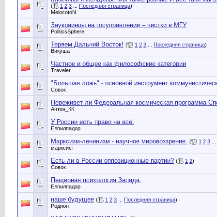
(
1
2
3
...
Последняя страница
)
MelocotoN
Заукраинцы на госуправлении – чистки в МГУ
PoliticsSphere
Теряем Дальний Восток!
(
1
2
3
...
Последняя страница
)
Викуша
Частное и общее как философские категории
Traveler
"Большая ложь" - основной инструмент коммунистичес
Совок
Переживет ли Федеральная космическая программа Сп
Антон_КК
У России есть право на всё.
Елпилпадор
Марксизм-ленинизм - научное мировоззрение.
(
1
2
3
..
марксист
Есть ли в России оппозиционные партии?
(
1
2
)
Совок
Пещерная психология Запада.
Елпилпадор
наше будущее
(
1
2
3
...
Последняя страница
)
Родион