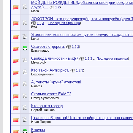
МОЙ ДЕНЬ РОЖДЕНИЕ!(добавляем свои дни рождения,
друга.) ...
(
1
2
)
Mafia
ЛОХОТРОН - кто предупреждён, тот и вооружён (идея Т
(
1
2
3
...
Последняя страница
)
Eva
Уголовники мошенническим путем получил гражданств
Lukar
Скатертью дорога.
(
1
2
3
)
Елпилпадор
Свобода личности - миф?
(
1
2
3
...
Последняя страница
)
MelocotoN
Кто такой Антихрист.
(
1
2
3
)
Возрождённый
А, теисты "круче" атеистов!
Rinates
Cколько стоит Е=МС2
Dmitrij Syromolotov
Кто во что горазд
Сергей Пашков
[Границы общества] Что такое общество, как оно разви
Иван Петров
Клоуны