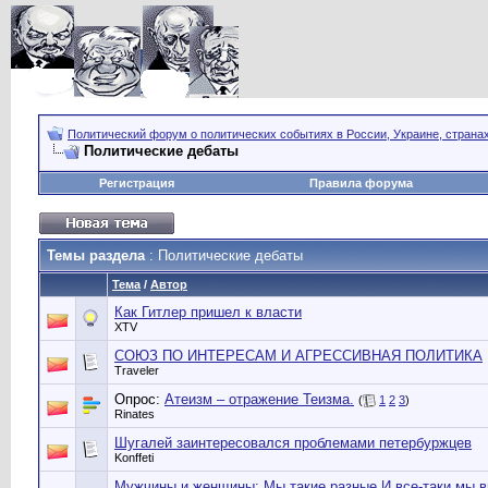
Политический форум о политических событиях в России, Украине, страна
Политические дебаты
Регистрация
Правила форума
Темы раздела
: Политические дебаты
Тема
/
Автор
Как Гитлер пришел к власти
XTV
СОЮЗ ПО ИНТЕРЕСАМ И АГРЕССИВНАЯ ПОЛИТИКА
Traveler
Опрос:
Атеизм – отражение Теизма.
(
1
2
3
)
Rinates
Шугалей заинтересовался проблемами петербуржцев
Konffeti
Мужчины и женщины: Мы такие разные И все-таки мы 