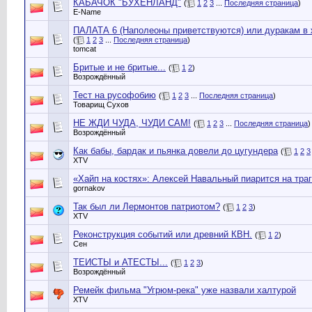
КАБАЧОК "БУХЕНЛАНД"
(
1
2
3
...
Последняя страница
)
E-Name
ПАЛАТА 6 (Наполеоны приветствуются) или дуракам в 
(
1
2
3
...
Последняя страница
)
tomcat
Бритые и не бритые...
(
1
2
)
Возрождённый
Тест на русофобию
(
1
2
3
...
Последняя страница
)
Товарищ Сухов
НЕ ЖДИ ЧУДА, ЧУДИ САМ!
(
1
2
3
...
Последняя страница
)
Возрождённый
Как бабы, бардак и пьянка довели до цугундера
(
1
2
3
XTV
«Хайп на костях»: Алексей Навальный пиарится на тра
gornakov
Так был ли Лермонтов патриотом?
(
1
2
3
)
XTV
Реконструкция событий или древний КВН.
(
1
2
)
Сен
ТЕИСТЫ и АТЕСТЫ...
(
1
2
3
)
Возрождённый
Ремейк фильма "Угрюм-река" уже назвали халтурой
XTV