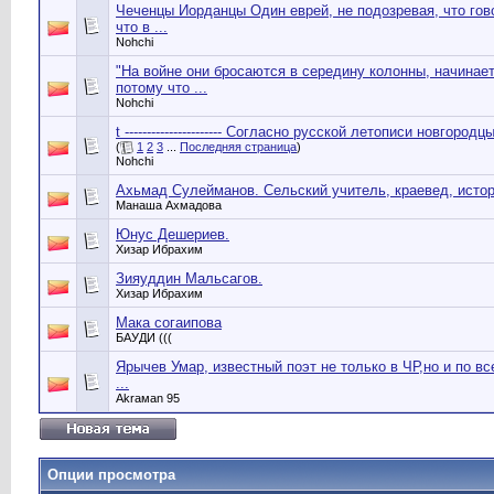
Чеченцы Иорданцы Один еврей, не подозревая, что гов
что в ...
Nohchi
"На войне они бросаются в середину колонны, начинает
потому что ...
Nohchi
t ---------------------- Согласно русской летописи новгородц
(
1
2
3
...
Последняя страница
)
Nohchi
Ахьмад Сулейманов. Сельский учитель, краевед, историк
Манаша Ахмадова
Юнус Дешериев.
Хизар Ибрахим
Зияуддин Мальсагов.
Хизар Ибрахим
Мака согаипова
БАУДИ (((
Ярычев Умар, известный поэт не только в ЧР,но и по вс
...
Аkrамаn 95
Опции просмотра