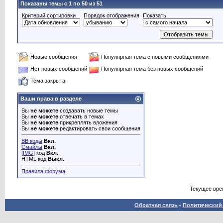
Показаны темы с 1 по 50 из 51
Критерий сортировки
Порядок отображения
Показать
Новые сообщения
Популярная тема с новыми сообщениями
Нет новых сообщений
Популярная тема без новых сообщений
Тема закрыта
Ваши права в разделе
Вы
не можете
создавать новые темы
Вы
не можете
отвечать в темах
Вы
не можете
прикреплять вложения
Вы
не можете
редактировать свои сообщения
BB коды
Вкл.
Смайлы
Вкл.
[IMG]
код
Вкл.
HTML код
Выкл.
Правила форума
Текущее вре
Обратная связь
-
Политический 