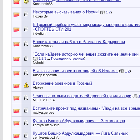
Konstantin38
Некоторые высказывания о Нохчи!
(
1
2
)
Нохчо Ву
В Грозный прибыли участницы международного фестива
«СПОРТБЬЮТИ 201
indvdium
Воспитательная работа с Рамзаном Кадыровым
Konstantin38
"Если найдете историю чеченцев,сожгите ее,иначе они у
(
1
2
3
...
Последняя страница
)
Nohchi
Высказывания известных людей об Исламе.
(
1
2
)
Хизар Ибрахим
Вторжение боевиков в Грозный
Alexey
Чеченцы-потомки создателей древней цивилизации
(
М Е Т И С К А
Встречайте проект под названием - "Люди на все време
naciya.geroev
Куштов Башир Абдулхамидович — Земля отцов
zemlya-otcov.info
Куштов Башир Абдулхамидович — Лига Cильных
zemlya-otcov.info