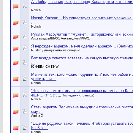
А. Лебедь заявил, как раз перед Хасавюртом, что если
...
Nohchi
Иосиф Кобзон: ...Но существует воспитание: уважение 
...
Nohchi
Руслан Хасбулатов """Чужие"".. историко-политический о
АлхьамдулиЛЛАХ1 АлхьамдулиЛЛАХ1
Я нерождён абреком, меня сделали абреком... (Зелимх
Ruslan Дважды жить не суждено
Вот всегда хочется вставать на самую высокую трибун
...
ICH-BIN-ICH KHW
Мы не из тех, кого можно подчинить. У нас нет рабов и
унизить, ни ...
Nohchi
"Чеченцы самые смелые и непокорные племена на Кавк
еще ...
(
1
2
3
...
Последняя страница
)
Nohchi
Стать абреком Зелимхана вынудили трагические обсто
ему ...
Amina Х
"Еще не родился такой человек, Чтоб горы уставить гр
Казбек ...
Nohchi