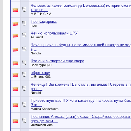
Человек из камня Байсангур Беноевский( история скопи
текст в ...
М Е Т И С К А
Про Кадырова.
прот
Чечню использовали ЦРУ
AsLand1
Чеченцы очень бедны, но за милостыней никогда не ход
в ...
Nohchi
Что они вытворяли еще вчера
Волк Курицын
обрек хасу
ш@mиль 001
Чеченцы! Вы кремень! Вы сталь, вы алмаз! Стереть в 
раз. ...
Nohchi
Приветствую вас!!! У кого какая группа крови, ну-ка быс
Это ...
Madina Khadzhieva
Посланник Аллаха (с.а.в) сказал: Старайтесь соверша
прежде, чем ...
Исмаилов Иба