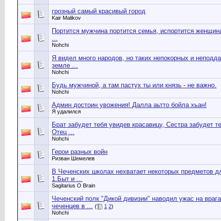
грозный самый красивый город
Kair Malikov
Портится мужчина портится семья, испортится женщина
...
Nohchi
Я видел много народов, но таких непокорных и неподд
земле ...
Nohchi
Будь мужчиной, а там пастух ты или князь - не важно.
Nohchi
Админ достоин увожения! Далла аьтто бойла хьан!
Я удалился
Брат забудет тебя увидев красавицу, Сестра забудет т
Отец ...
Nohchi
Герои разных войн
Ризван Шемелев
В Чеченских школах нехватает некоторых предметов д
1.Быт и ...
Sagitarius O Brain
Чеченский полк "Дикой дивизии" наводил ужас на врага
чеченцев в ...
(
1
2
)
Nohchi