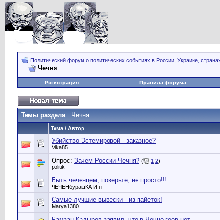
Политический форум о политических событиях в России, Украине, страна
Чечня
Регистрация
Правила форума
Темы раздела
: Чечня
Тема
/
Автор
Убийство Эстемировой - заказное?
Vika85
Опрос:
Зачем России Чечня?
(
1
2
)
politik
Быть чеченцем, поверьте, не просто!!!
ЧЕЧЕНбурашКА И н
Самые лучшие вывески - из пайеток!
Marya1380
Рамзан Кадыров заявил, что в Чечне геев нет