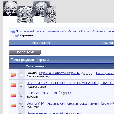
Политический форум о политических событиях в России, Украине, страна
Украина
Регистрация
Правил
Темы раздела
: Украина
Тема
/
Автор
Важно:
Украина. Новости Украины.
(
1
2
3
...
Последняя с
Башар-аль-Асад
ЧТО РОССИЯ ПО ОТНОШЕНИЮ К УКРАИНЕ ДЕЛАЕТ НЕ ТА
Абдурахманов
GOOGLE ЗНАЕТ ВСЁ!
(
1
2
)
indvdium
Воины УПА - Украинская повстанческая армия. Кто они
Хуан Миг
Чому ж владі не потрібні полонені?