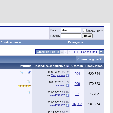
Имя
Запомнить?
Пароль
Сообщество
Календарь
Страница 1 из 28
1
2
3
11
>
Последняя
»
Опции раздела
Рейтинг
Последнее сообщение
Ответов
Просмотров
11.03.2025
15:32
294
620,644
от
Матроскин
06.08.2026
11:59
909
170,823
от
Traveler
28.08.2025
23:19
27
75,752
от
alexKS1987
28.08.2025
23:19
16,063
901,274
от
alexKS1987
30.12.2024
10:52