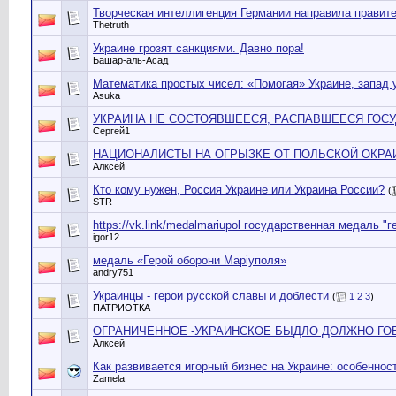
Творческая интеллигенция Германии направила правит
Thetruth
Украине грозят санкциями. Давно пора!
Башар-аль-Асад
Математика простых чисел: «Помогая» Украине, запад 
Asuka
УКРАИНА НЕ СОСТОЯВШЕЕСЯ, РАСПАВШЕЕСЯ ГОСУ
Сергей1
НАЦИОНАЛИСТЫ НА ОГРЫЗКЕ ОТ ПОЛЬСКОЙ ОКРАИН
Алксей
Кто кому нужен, Россия Украине или Украина России?
(
STR
https://vk.link/medalmariupol государственная медаль 
igor12
медаль «Герой оборони Маріуполя»
andry751
Украинцы - герои русской славы и доблести
(
1
2
3
)
ПАТРИОТКА
ОГРАНИЧЕННОЕ -УКРАИНСКОЕ БЫДЛО ДОЛЖНО ГОВ
Алксей
Как развивается игорный бизнес на Украине: особеннос
Zamela