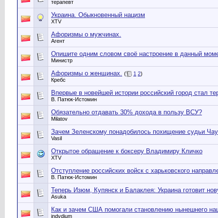
терапевт
Украина. Обыкновенный нацизм
XTV
Афоризмы о мужчинах.
Агент
Опишите одним словом своё настроение в данный мом
Министр
Афоризмы о женщинах.
(
1
2
)
Кребс
Впервые в новейшей истории российский город стал те
В. Патюк-Истомин
Обязательно отдавать 30% дохода в пользу ВСУ?
Milatov
Зачем Зеленскому понадобилось похищение судьи Чау
Vasil
Открытое обращение к боксеру Владимиру Кличко
XTV
Отступление российских войск с харьковского направл
В. Патюк-Истомин
Теперь Изюм, Купянск и Балаклея: Украина готовит но
Asuka
Как и зачем США помогали становлению нынешнего нац
indvdium