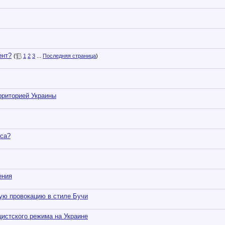
ент?
(
1
2
3
...
Последняя страница
)
рриторией Украины
са?
ения
вую провокацию в стиле Бучи
истского режима на Украине