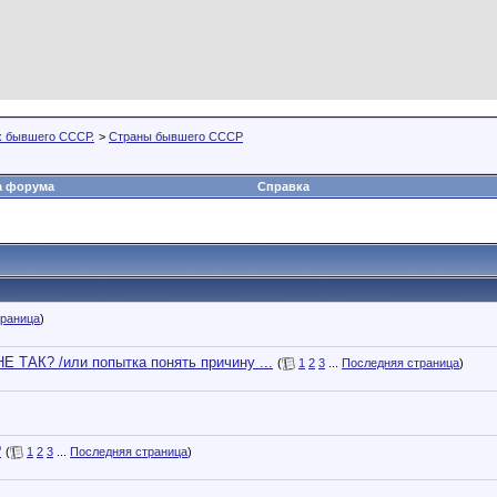
х бывшего СССР.
>
Страны бывшего СССР
а форума
Справка
траница
)
К? /или попытка понять причину ...
(
1
2
3
...
Последняя страница
)
?
(
1
2
3
...
Последняя страница
)