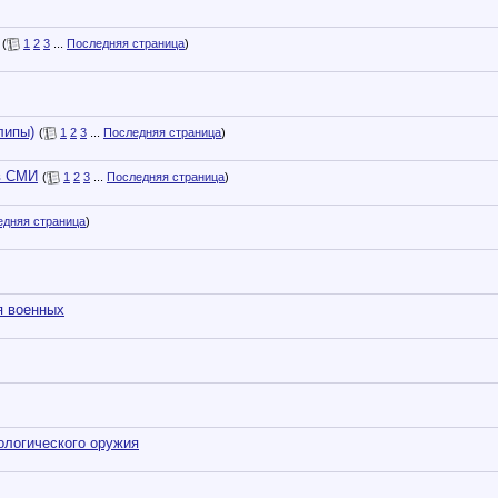
(
1
2
3
...
Последняя страница
)
липы)
(
1
2
3
...
Последняя страница
)
в СМИ
(
1
2
3
...
Последняя страница
)
едняя страница
)
я военных
ологического оружия