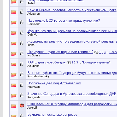
Ardzil
Секс и Библия: половая близость в христианском браке
Абориген
На сколько ВСУ готовы к контрнаступлению?
Raminadr
Музыка без границ (ссылки на полюбившиеся песни и к
Deja Vu
Журналисты заявляют о введении системной цензуры 
Irinka
Что лучше - русская водка или горилка ?
(
1
2
3
...
Посл
No Stress
КАФЕ для словоблудия
(
1
2
3
...
Последняя страница
)
Альфонс
В новых субъектах Федерации будут строить жилье дл
RozhdestvenskiyI
Положение дел под Артемовском
Kudryash
Значение Соледара и Артемовска в освобождении ДНР
Kudryash
США вложили в Украину миллиарды для разработки би
Алксей
Буквально несколько вопросов