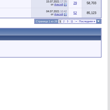
15.07.2021
17:25
29
58,703
от
Алксей
04.07.2021
10:42
52
85,123
от
Алксей
Страница 1 из 28
1
2
3
11
>
Последняя
»