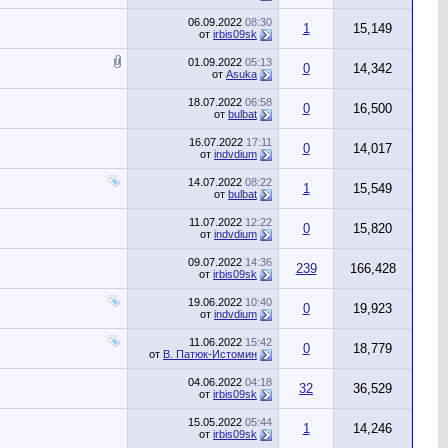
06.09.2022
08:30
1
15,149
от
irbis09sk
01.09.2022
05:13
0
14,342
от
Asuka
18.07.2022
06:58
0
16,500
от
bulbat
16.07.2022
17:11
0
14,017
от
indvdium
14.07.2022
08:22
1
15,549
от
bulbat
11.07.2022
12:22
0
15,820
от
indvdium
09.07.2022
14:36
239
166,428
от
irbis09sk
19.06.2022
10:40
0
19,923
от
indvdium
11.06.2022
15:42
0
18,779
от
В. Патюк-Истомин
04.06.2022
04:18
32
36,529
от
irbis09sk
15.05.2022
05:44
1
14,246
от
irbis09sk