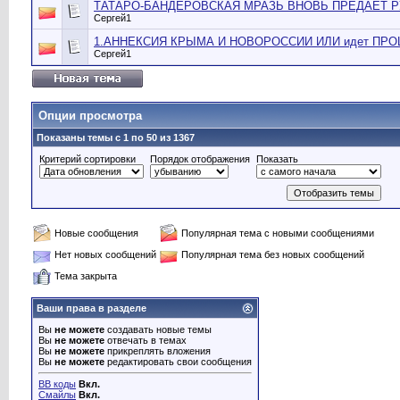
ТАТАРО-БАНДЕРОВСКАЯ МРАЗЬ ВНОВЬ ПРЕДАЕТ РУ
Сергей1
1.АННЕКСИЯ КРЫМА И НОВОРОССИИ ИЛИ идет ПР
Сергей1
Опции просмотра
Показаны темы с 1 по 50 из 1367
Критерий сортировки
Порядок отображения
Показать
Новые сообщения
Популярная тема с новыми сообщениями
Нет новых сообщений
Популярная тема без новых сообщений
Тема закрыта
Ваши права в разделе
Вы
не можете
создавать новые темы
Вы
не можете
отвечать в темах
Вы
не можете
прикреплять вложения
Вы
не можете
редактировать свои сообщения
BB коды
Вкл.
Смайлы
Вкл.