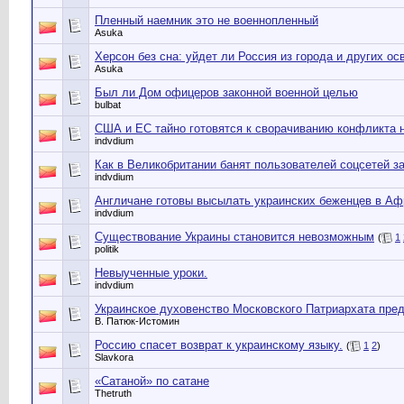
Пленный наемник это не военнопленный
Asuka
Херсон без сна: уйдет ли Россия из города и других о
Asuka
Был ли Дом офицеров законной военной целью
bulbat
США и ЕС тайно готовятся к сворачиванию конфликта 
indvdium
Как в Великобритании банят пользователей соцсетей за
indvdium
Англичане готовы высылать украинских беженцев в Аф
indvdium
Существование Украины становится невозможным
(
1
politik
Невыученные уроки.
indvdium
Украинское духовенство Московского Патриархата пре
В. Патюк-Истомин
Россию спасет возврат к украинскому языку.
(
1
2
)
Slavkora
«Сатаной» по сатане
Thetruth