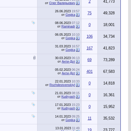
2
41,773
от
Олег Валерьевич
26.06.2023
19:57
75
49,328
от
Gepka
08.06.2023
07:12
0
18,001
от
Raminadr
06.05.2023
10:10
106
34,734
от
Gepka
31.03.2023
16:57
167
41,823
от
Gepka
30.03.2023
06:13
69
73,289
от
Анти-Дот
05.02.2023
06:24
401
67,583
от
Анти-Дот
22.01.2023
10:33
0
14,818
от
RozhdestvenskiyI
21.01.2023
08:15
0
16,361
от
Kudryash
17.01.2023
15:23
0
15,952
от
Kudryash
14.01.2023
09:25
11
35,532
от
Gepka
13.01.2023
11:49
19
23,727