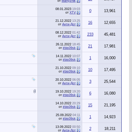
от
Martyznik
08.01.2023
19:03
0
13,961
от
XTV
21.12.2022
13:25
16
12,655
от
Анти-Дот
08.12.2022
01:42
233
45,481
от
Анти-Дот
26.11.2022
18:45
21
17,981
от
irbis09sk
14.11.2022
10:07
1
16,000
от
irbis09sk
21.10.2022
09:10
10
17,495
от
irbis09sk
20.10.2022
06:05
3
25,544
от
Анти-Дот
19.10.2022
19:20
6
16,080
от
irbis09sk
14.10.2022
20:29
15
21,195
от
irbis09sk
25.09.2022
04:11
1
14,923
от
irbis09sk
13.09.2022
00:50
2
18,211
от
Анти-Дот