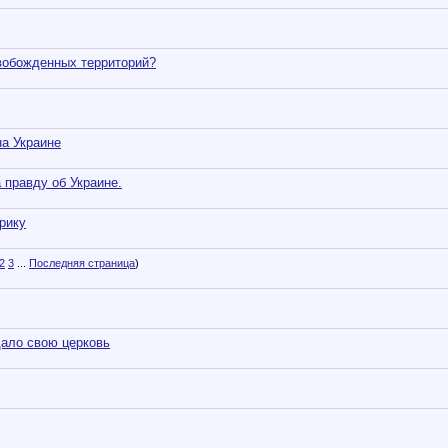
свобожденных территорий?
на Украине
 правду об Украине.
рику
2
3
...
Последняя страница
)
дало свою церковь