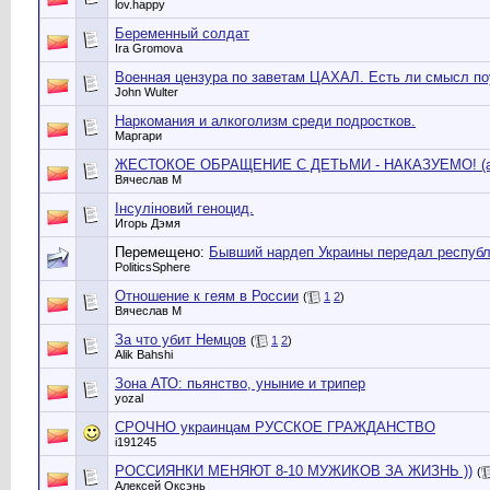
lov.happy
Беременный солдат
Ira Gromova
Военная цензура по заветам ЦАХАЛ. Есть ли смысл по
John Wulter
Наркомания и алкоголизм среди подростков.
Маргари
ЖЕСТОКОЕ ОБРАЩЕНИЕ С ДЕТЬМИ - НАКАЗУЕМО! (а в
Вячеслав М
Інсуліновий геноцид.
Игорь Дэмя
Перемещено:
Бывший нардеп Украины передал респуб
PoliticsSphere
Отношение к геям в России
(
1
2
)
Вячеслав М
За что убит Немцов
(
1
2
)
Alik Bahshi
Зона АТО: пьянство, уныние и трипер
yozal
СРОЧНО украинцам РУССКОЕ ГРАЖДАНСТВО
i191245
РОССИЯНКИ МЕНЯЮТ 8-10 МУЖИКОВ ЗА ЖИЗНЬ ))
(
Алексей Оксэнь