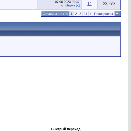
07.06.2023
20:37
14
23,270
от
Gepka
Страница 1 из 20
1
2
3
11
>
Последняя
»
Быстрый переход