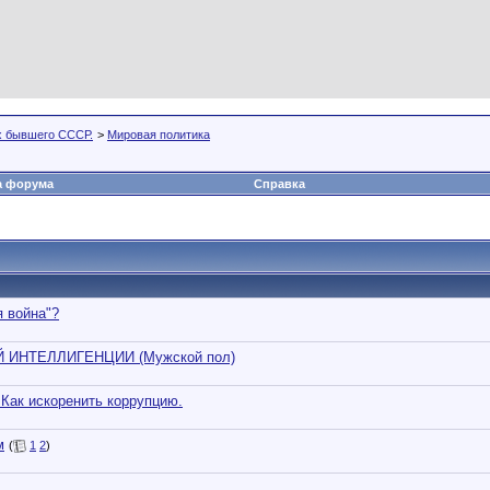
х бывшего СССР.
>
Мировая политика
а форума
Справка
 война"?
ИНТЕЛЛИГЕНЦИИ (Мужской пол)
 Как искоренить коррупцию.
м
(
1
2
)