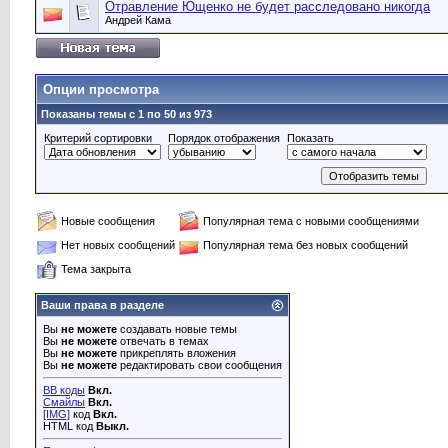
Отравление Ющенко не будет расследовано никогда
Андрей Кама
Опции просмотра
Показаны темы с 1 по 50 из 973
Критерий сортировки
Порядок отображения
Показать
Новые сообщения
Популярная тема с новыми сообщениями
Нет новых сообщений
Популярная тема без новых сообщений
Тема закрыта
Ваши права в разделе
Вы
не можете
создавать новые темы
Вы
не можете
отвечать в темах
Вы
не можете
прикреплять вложения
Вы
не можете
редактировать свои сообщения
BB коды
Вкл.
Смайлы
Вкл.
[IMG]
код
Вкл.
HTML код
Выкл.