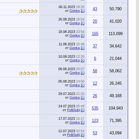
06.11.2023
18:20
43
50,790
от
Gepka
26.08.2023
18:54
20
41,020
от
Gepka
18.08.2023
23:56
165
113,099
от
Gepka
11.08.2023
15:49
37
34,642
от
Gepka
10.08.2023
12:35
6
21,044
от
Gepka
06.08.2023
20:07
58
58,062
от
Gepka
05.08.2023
14:50
12
26,245
от
Gepka
29.07.2023
21:33
26
49,168
от
Gepka
24.07.2023
05:49
535
104,943
от
PolitSubj
17.07.2023
10:17
123
71,395
от
Gepka
12.07.2023
02:54
53
43,094
от
PolitSubj