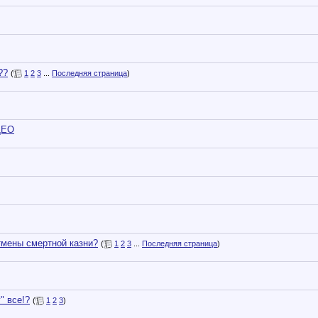
??
(
1
2
3
...
Последняя страница
)
ДЕО
мены смертной казни?
(
1
2
3
...
Последняя страница
)
" все!?
(
1
2
3
)