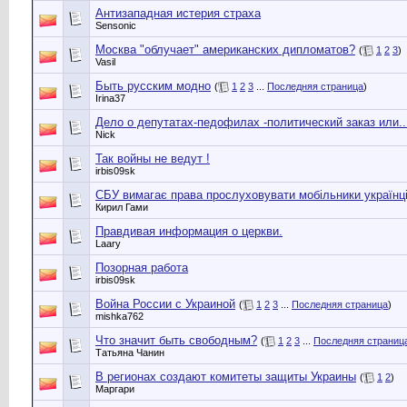
Антизападная истерия страха
Sensonic
Москва "облучает" американских дипломатов?
(
1
2
3
)
Vasil
Быть русским модно
(
1
2
3
...
Последняя страница
)
Irina37
Дело о депутатах-педофилах -политический заказ или....
Nick
Так войны не ведут !
irbis09sk
СБУ вимагає права прослуховувати мобільники українц
Кирил Гами
Правдивая информация о церкви.
Laary
Позорная работа
irbis09sk
Война России с Украиной
(
1
2
3
...
Последняя страница
)
mishka762
Что значит быть свободным?
(
1
2
3
...
Последняя страниц
Татьяна Чанин
В регионах создают комитеты защиты Украины
(
1
2
)
Маргари