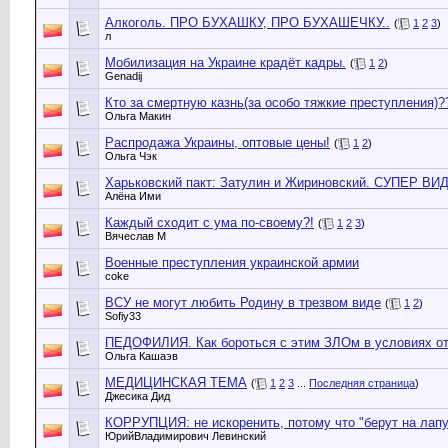
Алкоголь. ПРО БУХАШКУ, ПРО БУХАШЕЧКУ..
(
1
2
3
)
л
Мобилизация на Украине крадёт кадры.
(
1
2
)
Genadij
Кто за смертную казнь(за особо тяжкие преступления)?
Ольга Макин
Распродажа Украины, оптовые цены!
(
1
2
)
Ольга Чэк
Харьковский пакт: Затулин и Жириновский. СУПЕР ВИ
Алёна Ими
Каждый сходит с ума по-своему?!
(
1
2
3
)
Вячеслав М
Военные преступления украинской армии
coke
ВСУ не могут любить Родину в трезвом виде
(
1
2
)
Sofiy33
ПЕДОФИЛИЯ. Как бороться с этим ЗЛОм в условиях от
Ольга Кашаэв
МЕДИЦИНСКАЯ ТЕМА
(
1
2
3
...
Последняя страница
)
Джесика Дид
КОРРУПЦИЯ: не искоренить, потому что "берут на лапу
ЮрийВладимирович Левинский