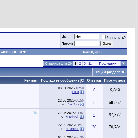
Имя
Запомнить?
Пароль
Сообщество
Календарь
Страница 1 из 20
1
2
3
11
>
Последняя
»
Опции раздела
Рейтинг
Последнее сообщение
Ответов
Просмотров
08.01.2026
16:50
0
9,849
от
politik
22.06.2025
08:55
3
68,562
от
PolitSubj
22.05.2025
01:52
9
67,377
от
krakkrch
22.05.2025
01:51
30
70,784
от
krakkrch
04.03.2025
06:35