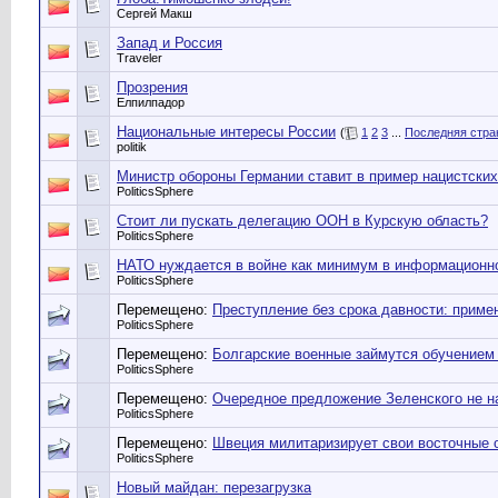
Сергей Макш
Запад и Россия
Traveler
Прозрения
Елпилпадор
Национальные интересы России
(
1
2
3
...
Последняя стра
politik
Министр обороны Германии ставит в пример нацистских
PoliticsSphere
Стоит ли пускать делегацию ООН в Курскую область?
PoliticsSphere
НАТО нуждается в войне как минимум в информационн
PoliticsSphere
Перемещено:
Преступление без срока давности: прим
PoliticsSphere
Перемещено:
Болгарские военные займутся обучением 
PoliticsSphere
Перемещено:
Очередное предложение Зеленского не н
PoliticsSphere
Перемещено:
Швеция милитаризирует свои восточные 
PoliticsSphere
Новый майдан: перезагрузка