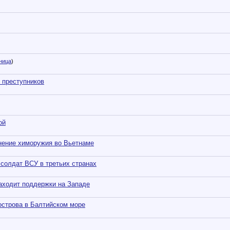
ница
)
 преступников
ой
енение химоружия во Вьетнаме
солдат ВСУ в третьих странах
аходит поддержки на Западе
острова в Балтийском море