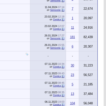
от
Sensonic
11.04.2024
07:14
7
22,674
от
Sensonic
23.02.2024
12:18
1
20,097
от
Gepka
23.02.2024
12:07
11
24,916
от
Gepka
26.01.2024
17:27
181
82,439
от
Sensonic
26.01.2024
15:55
6
20,307
от
Sensonic
-
-
-
07.11.2023
10:34
30
31,223
от
Gepka
07.11.2023
09:43
23
56,527
от
Gepka
07.11.2023
08:45
5
21,185
от
Gepka
07.11.2023
08:35
13
37,484
от
Gepka
06.11.2023
19:03
104
56,048
от
Gepka