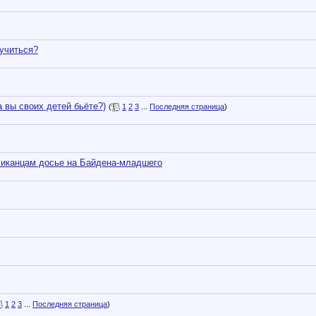
учиться?
ы своих детей бьёте?)
(
1
2
3
...
Последняя страница
)
ликанцам досье на Байдена-младшего
1
2
3
...
Последняя страница
)