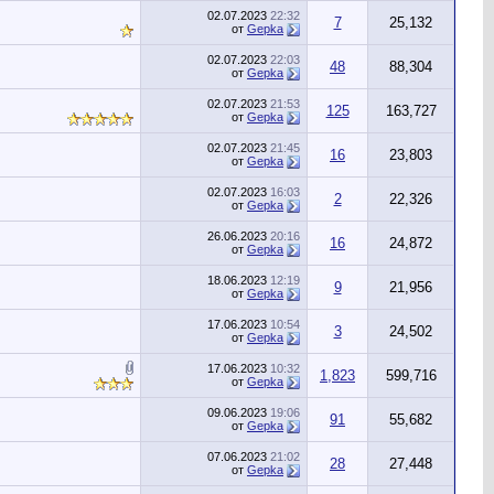
02.07.2023
22:32
7
25,132
от
Gepka
02.07.2023
22:03
48
88,304
от
Gepka
02.07.2023
21:53
125
163,727
от
Gepka
02.07.2023
21:45
16
23,803
от
Gepka
02.07.2023
16:03
2
22,326
от
Gepka
26.06.2023
20:16
16
24,872
от
Gepka
18.06.2023
12:19
9
21,956
от
Gepka
17.06.2023
10:54
3
24,502
от
Gepka
17.06.2023
10:32
1,823
599,716
от
Gepka
09.06.2023
19:06
91
55,682
от
Gepka
07.06.2023
21:02
28
27,448
от
Gepka