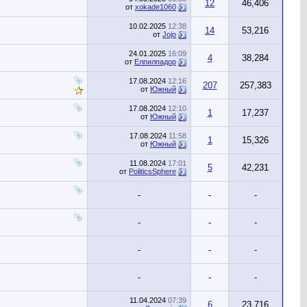
12
46,406
от
xokade1060
10.02.2025
12:38
14
53,216
от
Jojo
24.01.2025
16:09
4
38,284
от
Елпилпадор
17.08.2024
12:16
207
257,383
от
Южный
17.08.2024
12:10
1
17,237
от
Южный
17.08.2024
11:58
1
15,326
от
Южный
11.08.2024
17:01
5
42,231
от
PoliticsSphere
-
-
-
-
-
-
-
-
-
-
-
-
11.04.2024
07:39
6
23,716