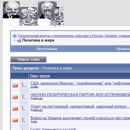
Политический форум о политических событиях в России, Украине, страна
Политика в мире
Регистрация
Правил
Темы раздела
: Политика в мире
Тема
/
Автор
США захватили Мадуро: "освобождение" или "нефтяная
politik
НАУЧНО-ПОЛИТИЧЕСКАЯ ПАРТИЯ ДЛЯ ИСПРАВИМОЙ 
PolitSubj
Ответ на постоянный, надоедливый, народный вопрос -
PolitSubj
Война на Украине вынуждает людей спасаться бегство
Sofiy
Глоба:Тимошенко-злодей!