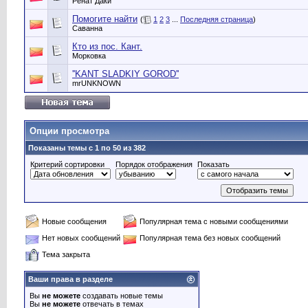
Ренат Даки
Помогите найти
(
1
2
3
...
Последняя страница
)
Саванна
Кто из пос. Кант.
Морковка
''KANT SLADKIY GOROD''
mrUNKNOWN
Опции просмотра
Показаны темы с 1 по 50 из 382
Критерий сортировки
Порядок отображения
Показать
Новые сообщения
Популярная тема с новыми сообщениями
Нет новых сообщений
Популярная тема без новых сообщений
Тема закрыта
Ваши права в разделе
Вы
не можете
создавать новые темы
Вы
не можете
отвечать в темах