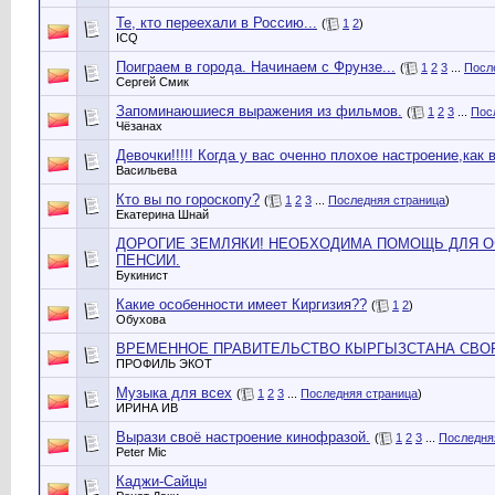
Те, кто переехали в Россию...
(
1
2
)
ICQ
Поиграем в города. Начинаем с Фрунзе...
(
1
2
3
...
Посл
Сергей Смик
Запоминаюшиеся выражения из фильмов.
(
1
2
3
...
Пос
Чёзанах
Девочки!!!!! Когда у вас оченно плохое настроение,как 
Васильева
Кто вы по гороскопу?
(
1
2
3
...
Последняя страница
)
Екатерина Шнай
ДОРОГИЕ ЗЕМЛЯКИ! НЕОБХОДИМА ПОМОЩЬ ДЛЯ 
ПЕНСИИ.
Букинист
Какие особенности имеет Киргизия??
(
1
2
)
Обухова
ВРЕМЕННОЕ ПРАВИТЕЛЬСТВО КЫРГЫЗСТАНА СВОР
ПРОФИЛЬ ЭКОТ
Музыка для всех
(
1
2
3
...
Последняя страница
)
ИРИНА ИВ
Вырази своё настроение кинофразой.
(
1
2
3
...
Последня
Peter Mic
Каджи-Сайцы