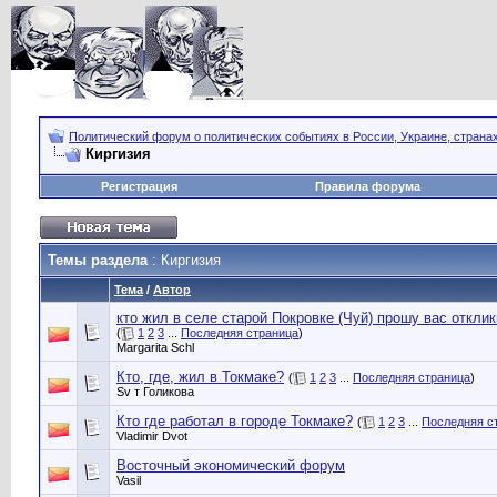
Политический форум о политических событиях в России, Украине, страна
Киргизия
Регистрация
Правила форума
Темы раздела
: Киргизия
Тема
/
Автор
кто жил в селе старой Покровке (Чуй) прошу вас откли
(
1
2
3
...
Последняя страница
)
Margarita Schl
Кто, где, жил в Токмаке?
(
1
2
3
...
Последняя страница
)
Sv т Голикова
Кто где работал в городе Токмаке?
(
1
2
3
...
Последняя с
Vladimir Dvot
Восточный экономический форум
Vasil