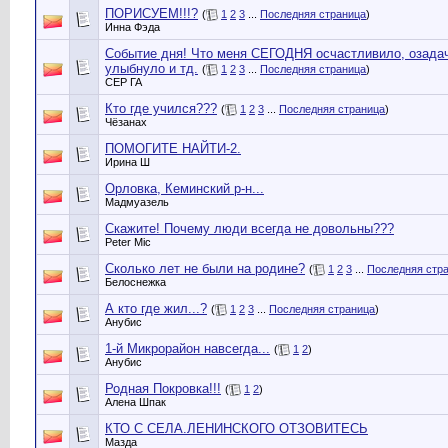
ПОРИСУЕМ!!!?
(
1
2
3
...
Последняя страница
)
Инна Фэда
Событие дня! Что меня СЕГОДНЯ осчастливило, озадач
улыбнуло и тд.
(
1
2
3
...
Последняя страница
)
СЕР ГА
Кто где учился???
(
1
2
3
...
Последняя страница
)
Чёзанах
ПОМОГИТЕ НАЙТИ-2.
Ирина Ш
Орловка, Кеминский р-н...
Мадмуазель
Скажите! Почему люди всегда не довольны???
Peter Mic
Сколько лет не были на родине?
(
1
2
3
...
Последняя стр
Белоснежка
А кто где жил...?
(
1
2
3
...
Последняя страница
)
Анубис
1-й Микрорайон навсегда...
(
1
2
)
Анубис
Родная Покровка!!!
(
1
2
)
Алена Шпак
КТО С СЕЛА.ЛЕНИНСКОГО ОТЗОВИТЕСЬ
Мазда