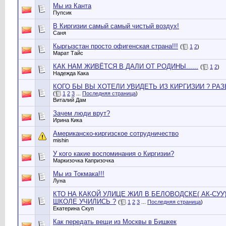
Мы из Канта
Пупсик
В Киргизии самый самый чистый воздух!
Саня
Кыргызстан просто офигенская страна!!!
(
1
2
)
Марат Тайс
КАК НАМ ЖИВЁТСЯ В ДАЛИ ОТ РОДИНЫ......
(
1
2
)
Надежда Кака
КОГО БЫ ВЫ ХОТЕЛИ УВИДЕТЬ ИЗ КИРГИЗИИ ? РАЗ
(
1
2
3
...
Последняя страница
)
Виталий Дам
Зачем люди врут?
Ирина Кика
Американско-киргизское сотрудничество
mishin
У кого какие воспоминания о Киргизии?
Маркизочка Капризочка
Мы из Токмака!!!
Луна
КТО НА КАКОЙ УЛИЦЕ ЖИЛ В БЕЛОВОДСКЕ( АК-СУУ)
ШКОЛЕ УЧИЛИСЬ ?
(
1
2
3
...
Последняя страница
)
Екатерина Скуп
Как передать вещи из Москвы в Бишкек