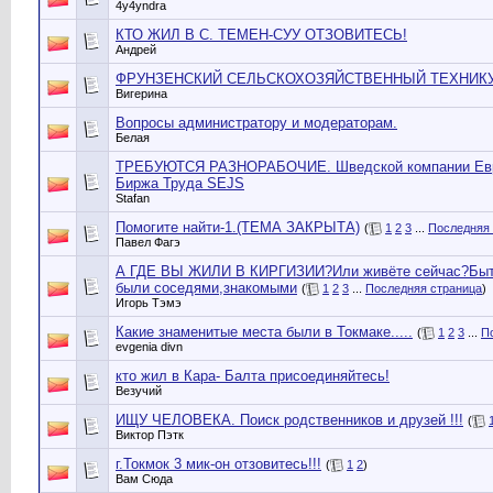
4y4yndra
КТО ЖИЛ В С. ТЕМЕН-СУУ ОТЗОВИТЕСЬ!
Андрей
ФРУНЗЕНСКИЙ СЕЛЬСКОХОЗЯЙСТВЕННЫЙ ТЕХНИКУ
Вигерина
Вопросы администратору и модераторам.
Белая
ТРЕБУЮТСЯ РАЗНОРАБОЧИЕ. Шведской компании Ев
Биржа Труда SEJS
Stafan
Помогите найти-1.(ТЕМА ЗАКРЫТА)
(
1
2
3
...
Последняя 
Павел Фагэ
А ГДЕ ВЫ ЖИЛИ В КИРГИЗИИ?Или живёте сейчас?Быт
были соседями,знакомыми
(
1
2
3
...
Последняя страница
)
Игорь Тэмэ
Какие знаменитые места были в Токмаке.....
(
1
2
3
...
П
evgenia divn
кто жил в Кара- Балта присоединяйтесь!
Везучий
ИЩУ ЧЕЛОВЕКА. Поиск родственников и друзей !!!
(
Виктор Пэтк
г.Токмок 3 мик-он отзовитесь!!!
(
1
2
)
Вам Сюда