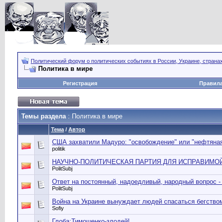
Политический форум о политических событиях в России, Украине, страна
Политика в мире
Регистрация
Правил
Темы раздела
: Политика в мире
Тема
/
Автор
США захватили Мадуро: "освобождение" или "нефтяная
politik
НАУЧНО-ПОЛИТИЧЕСКАЯ ПАРТИЯ ДЛЯ ИСПРАВИМОЙ 
PolitSubj
Ответ на постоянный, надоедливый, народный вопрос -
PolitSubj
Война на Украине вынуждает людей спасаться бегство
Sofiy
Глоба:Тимошенко-злодей!