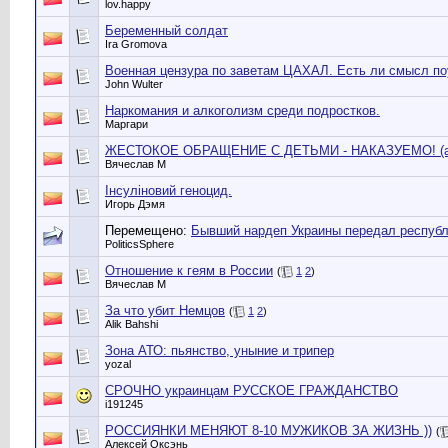
lov.happy
Беременный солдат
Ira Gromova
Военная цензура по заветам ЦАХАЛ. Есть ли смысл по
John Wulter
Наркомания и алкоголизм среди подростков.
Маргари
ЖЕСТОКОЕ ОБРАЩЕНИЕ С ДЕТЬМИ - НАКАЗУЕМО! (а в
Вячеслав М
Інсуліновий геноцид.
Игорь Дэмя
Перемещено:
Бывший нардеп Украины передал респуб
PoliticsSphere
Отношение к геям в России
(
1
2
)
Вячеслав М
За что убит Немцов
(
1
2
)
Alik Bahshi
Зона АТО: пьянство, уныние и трипер
yozal
СРОЧНО украинцам РУССКОЕ ГРАЖДАНСТВО
i191245
РОССИЯНКИ МЕНЯЮТ 8-10 МУЖИКОВ ЗА ЖИЗНЬ ))
(
Алексей Оксэнь