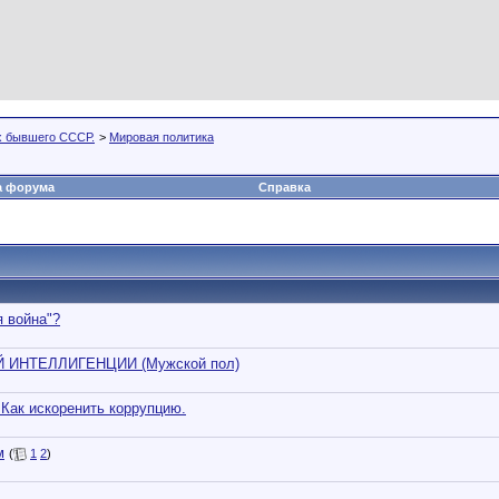
х бывшего СССР.
>
Мировая политика
а форума
Справка
 война"?
ИНТЕЛЛИГЕНЦИИ (Мужской пол)
 Как искоренить коррупцию.
м
(
1
2
)