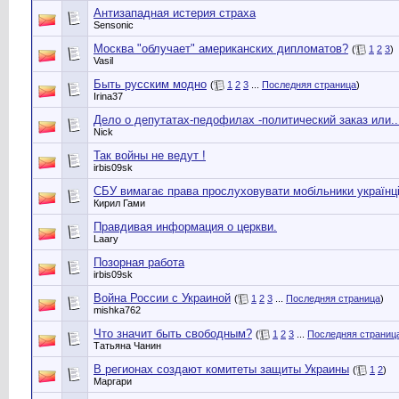
Антизападная истерия страха
Sensonic
Москва "облучает" американских дипломатов?
(
1
2
3
)
Vasil
Быть русским модно
(
1
2
3
...
Последняя страница
)
Irina37
Дело о депутатах-педофилах -политический заказ или....
Nick
Так войны не ведут !
irbis09sk
СБУ вимагає права прослуховувати мобільники українц
Кирил Гами
Правдивая информация о церкви.
Laary
Позорная работа
irbis09sk
Война России с Украиной
(
1
2
3
...
Последняя страница
)
mishka762
Что значит быть свободным?
(
1
2
3
...
Последняя страниц
Татьяна Чанин
В регионах создают комитеты защиты Украины
(
1
2
)
Маргари