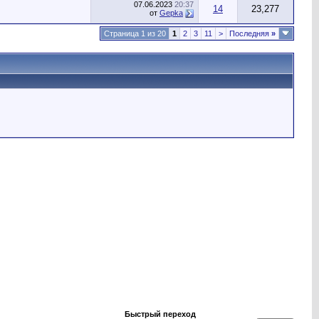
07.06.2023
20:37
14
23,277
от
Gepka
Страница 1 из 20
1
2
3
11
>
Последняя
»
Быстрый переход