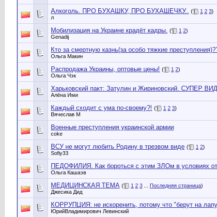
Алкоголь. ПРО БУХАШКУ, ПРО БУХАШЕЧКУ..
(
1
2
3
)
л
Мобилизация на Украине крадёт кадры.
(
1
2
)
Genadij
Кто за смертную казнь(за особо тяжкие преступления)?
Ольга Макин
Распродажа Украины, оптовые цены!
(
1
2
)
Ольга Чэк
Харьковский пакт: Затулин и Жириновский. СУПЕР ВИ
Алёна Ими
Каждый сходит с ума по-своему?!
(
1
2
3
)
Вячеслав М
Военные преступления украинской армии
coke
ВСУ не могут любить Родину в трезвом виде
(
1
2
)
Sofiy33
ПЕДОФИЛИЯ. Как бороться с этим ЗЛОм в условиях от
Ольга Кашаэв
МЕДИЦИНСКАЯ ТЕМА
(
1
2
3
...
Последняя страница
)
Джесика Дид
КОРРУПЦИЯ: не искоренить, потому что "берут на лапу
ЮрийВладимирович Левинский