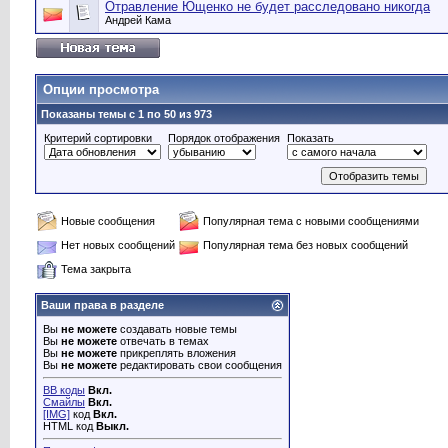
Отравление Ющенко не будет расследовано никогда
Андрей Кама
Опции просмотра
Показаны темы с 1 по 50 из 973
Критерий сортировки
Порядок отображения
Показать
Новые сообщения
Популярная тема с новыми сообщениями
Нет новых сообщений
Популярная тема без новых сообщений
Тема закрыта
Ваши права в разделе
Вы
не можете
создавать новые темы
Вы
не можете
отвечать в темах
Вы
не можете
прикреплять вложения
Вы
не можете
редактировать свои сообщения
BB коды
Вкл.
Смайлы
Вкл.
[IMG]
код
Вкл.
HTML код
Выкл.