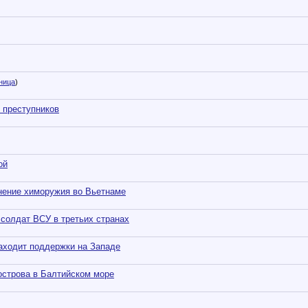
ница
)
 преступников
ой
енение химоружия во Вьетнаме
солдат ВСУ в третьих странах
аходит поддержки на Западе
острова в Балтийском море