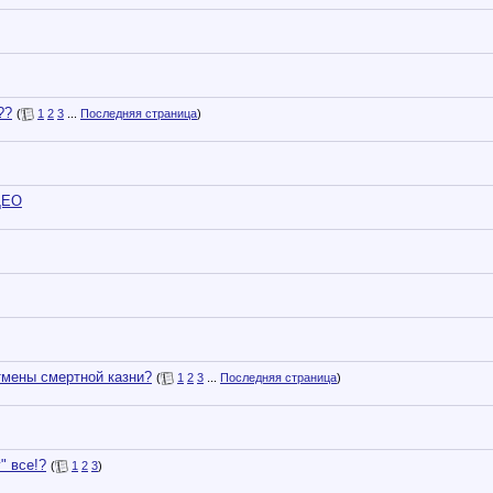
??
(
1
2
3
...
Последняя страница
)
ДЕО
мены смертной казни?
(
1
2
3
...
Последняя страница
)
" все!?
(
1
2
3
)