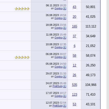
06.11.2023
18:20
43
50,801
от
Gepka
26.08.2023
18:54
20
41,025
от
Gepka
18.08.2023
23:56
165
113,112
от
Gepka
11.08.2023
15:49
37
34,649
от
Gepka
10.08.2023
12:35
6
21,052
от
Gepka
06.08.2023
20:07
58
58,074
от
Gepka
05.08.2023
14:50
12
26,250
от
Gepka
29.07.2023
21:33
26
49,173
от
Gepka
24.07.2023
05:49
535
104,966
от
PolitSubj
17.07.2023
10:17
123
71,410
от
Gepka
12.07.2023
02:54
53
43,101
от
PolitSubj