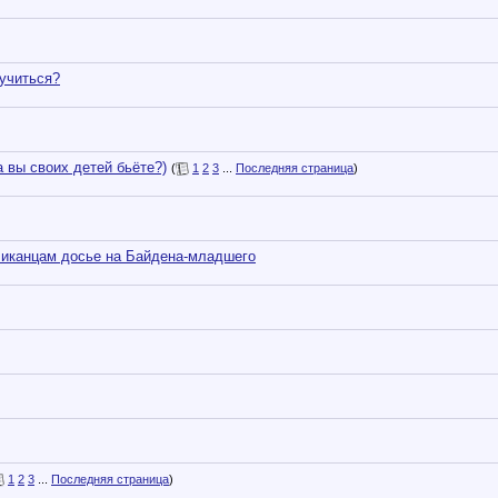
учиться?
ы своих детей бьёте?)
(
1
2
3
...
Последняя страница
)
ликанцам досье на Байдена-младшего
1
2
3
...
Последняя страница
)