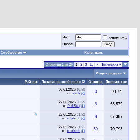
Имя
Запомнить?
Пароль
Сообщество
Календарь
Страница 1 из 20
1
2
3
11
>
Последняя
»
Опции раздела
Рейтинг
Последнее сообщение
Ответов
Просмотров
08.01.2026
16:50
0
9,874
от
politik
22.06.2025
08:55
3
68,579
от
PolitSubj
22.05.2025
01:52
9
67,397
от
krakkrch
22.05.2025
01:51
30
70,798
от
krakkrch
04.03.2025
06:35