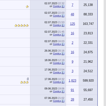
02.07.2023
22:32
7
25,138
от
Gepka
02.07.2023
22:03
48
88,333
от
Gepka
02.07.2023
21:53
125
163,747
от
Gepka
02.07.2023
21:45
16
23,813
от
Gepka
02.07.2023
16:03
2
22,331
от
Gepka
26.06.2023
20:16
16
24,875
от
Gepka
18.06.2023
12:19
9
21,962
от
Gepka
17.06.2023
10:54
3
24,512
от
Gepka
17.06.2023
10:32
1,823
599,920
от
Gepka
09.06.2023
19:06
91
55,697
от
Gepka
07.06.2023
21:02
28
27,450
от
Gepka