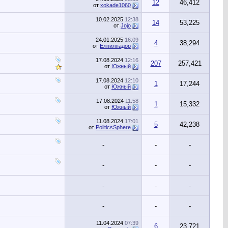
12
46,412
от
xokade1060
10.02.2025
12:38
14
53,225
от
Jojo
24.01.2025
16:09
4
38,294
от
Елпилпадор
17.08.2024
12:16
207
257,421
от
Южный
17.08.2024
12:10
1
17,244
от
Южный
17.08.2024
11:58
1
15,332
от
Южный
11.08.2024
17:01
5
42,238
от
PoliticsSphere
-
-
-
-
-
-
-
-
-
-
-
-
11.04.2024
07:39
6
23,721