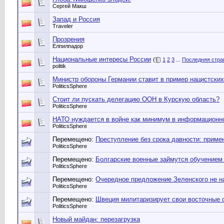
Сергей Макш
Запад и Россия
Traveler
Прозрения
Елпилпадор
Национальные интересы России
(
1
2
3
...
Последняя стра
politik
Министр обороны Германии ставит в пример нацистских
PoliticsSphere
Стоит ли пускать делегацию ООН в Курскую область?
PoliticsSphere
НАТО нуждается в войне как минимум в информационн
PoliticsSphere
Перемещено:
Преступление без срока давности: прим
PoliticsSphere
Перемещено:
Болгарские военные займутся обучением 
PoliticsSphere
Перемещено:
Очередное предложение Зеленского не н
PoliticsSphere
Перемещено:
Швеция милитаризирует свои восточные 
PoliticsSphere
Новый майдан: перезагрузка