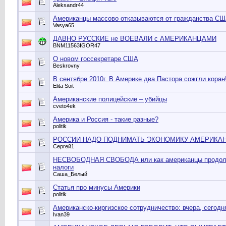
Aleksandr44
Американцы массово отказываются от гражданства СШ
Vasya65
ДАВНО РУССКИЕ не ВОЕВАЛИ с АМЕРИКАНЦАМИ
BNM11563IGOR47
О новом госсекретаре США
Beskrovny
В сентябре 2010г. В Америке два Пастора сожгли коран
Elita Soit
Американские полицейские – убийцы
cveto4ek
Америка и Россия - такие разные?
politik
РОССИИ НАДО ПОДНИМАТЬ ЭКОНОМИКУ АМЕРИКА
Сергей1
НЕСВОБОДНАЯ СВОБОДА или как американцы продолж
налоги
Саша_Белый
Статья про минусы Америки
politik
Американско-киргизское сотрудничество: вчера, сегодн
Ivan39