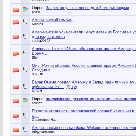
Опрос:
Запрет на усыновление детей американцами
politik
Американский гамбит.
Rinates
Американские усыновители берут детей из России на 
для издевательст
sasha20122
American Thinker: Обама обманом заставляет Америку
Время ...
Blak
Митт Ромни объявил Россию главным врагом Америки 
Сегодня в ...
007_JB
Барак Обама предал Америку и Запад ради личных ам
публикации: 27 ...
(
1
2
)
DRON
Опрос:
американская демократия глазами самих амери
arubez
Продолжительность американской военной кампании в
с ...
Оранжевое Наст
Американские военные базы. Welcome to Freedom s Front
Абдурахманов