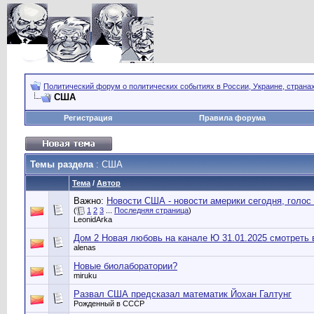
Политический форум о политических событиях в России, Украине, страна
США
Регистрация
Правила форума
Темы раздела
: США
Тема
/
Автор
Важно:
Новости США - новости америки сегодня, голос
(
1
2
3
...
Последняя страница
)
LeonidArka
Дом 2 Новая любовь на канале Ю 31.01.2025 смотреть 
alenas
Новые биолаборатории?
miruku
Развал США предсказал математик Йохан Галтунг
Рожденный в СССР