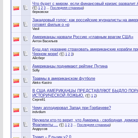
Что будет с миром, если финансовый кризис развалит
(
1
2
3
...
Последняя страница
)
берковски
Закадровый голос: как российские журналисты на амер
готовят фильм о «р
Vasil
Американцы назвали Россию «главным врагом США»
Антон Васильев
Буш дал указание страховать американские корабли пр
Черном море!
(
1
2
3
)
Айсберг
Американцы поднимают рейтинг Путина
Sofiy
Травмы в американском футболе
Aleks-Kastro
В США АМЕРИКАНЦЫ ПРЕДСТАВЛЯЮТ БЫДЛО ПО
ИСТОРИЧЕСКОЙ ЛОЖЬЮ.
(
1
2
)
Сергей1
Чему аплодировал Запад при Горбачеве?
indvdium
Неужели кто-то верит, что Америка - свободная, демок
Фрагменты ...
(
1
2
3
...
Последняя страница
)
Андрусов
Трамп – Ельцин v2.0