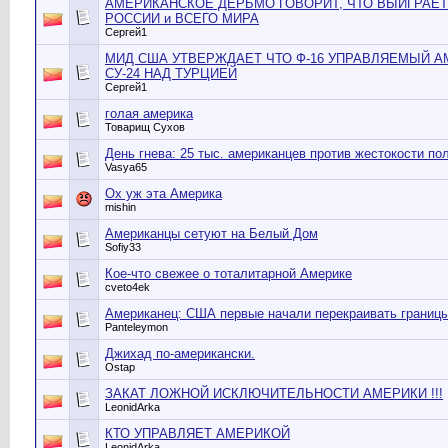
АМЕРИКАНСКОЕ ДЕРЬМО ГОВОРИТ, ЧТО ВЫИГРАЕТ
РОССИИ и ВСЕГО МИРА
Сергей1
МИД США УТВЕРЖДАЕТ ЧТО Ф-16 УПРАВЛЯЕМЫЙ 
СУ-24 НАД ТУРЦИЕЙ
Сергей1
голая америка
Товарищ Сухов
День гнева: 25 тыс. американцев против жестокости по
Vasya65
Ох уж эта Америка
mishin
Американцы сетуют на Белый Дом
Sofiy33
Кое-что свежее о тоталитарной Америке
cveto4ek
Американец: США первые начали перекраивать границы
Panteleymon
Джихад по-американски.
Ostap
ЗАКАТ ЛОЖНОЙ ИСКЛЮЧИТЕЛЬНОСТИ АМЕРИКИ !!!
LeonidArka
КТО УПРАВЛЯЕТ АМЕРИКОЙ
LeonidArka