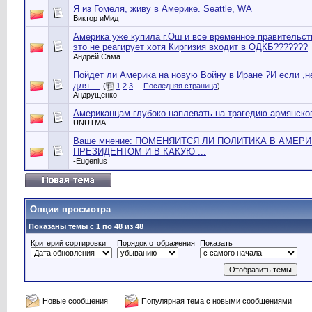
Я из Гомеля, живу в Америке. Seattle, WA
Виктор иМид
Америка уже купила г.Ош и все временное правительст
это не реагирует хотя Киргизия входит в ОДКБ???????
Андрей Сама
Пойдет ли Америка на новую Войну в Иране ?И если ,н
для ...
(
1
2
3
...
Последняя страница
)
Андрущенко
Американцам глубоко наплевать на трагедию армянског
UNUTMA
Ваше мнение: ПОМЕНЯИТСЯ ЛИ ПОЛИТИКА В АМЕР
ПРЕЗИДЕНТОМ И В КАКУЮ ...
-Eugenius
Опции просмотра
Показаны темы с 1 по 48 из 48
Критерий сортировки
Порядок отображения
Показать
Новые сообщения
Популярная тема с новыми сообщениями