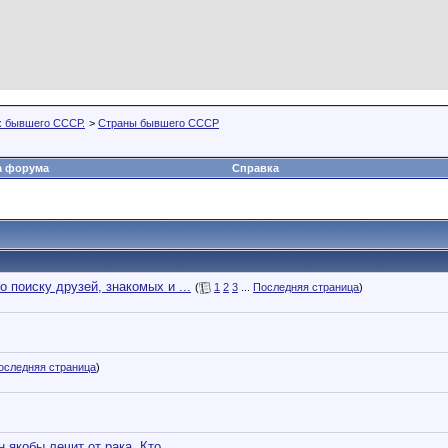
х бывшего СССР.
>
Страны бывшего СССР
а форума
Справка
поиску друзей, знакомых и ...
(
1
2
3
...
Последняя страница
)
оследняя страница
)
якобы лечит от рака. Кто ...