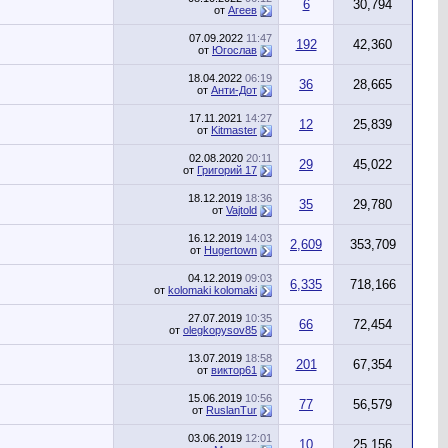
6
30,794
от
Агеев
07.09.2022
11:47
192
42,360
от
Югослав
18.04.2022
06:19
36
28,665
от
Анти-Дот
17.11.2021
14:27
12
25,839
от
Kitmaster
02.08.2020
20:11
29
45,022
от
Григорий 17
18.12.2019
18:36
35
29,780
от
Vajtold
16.12.2019
14:03
2,609
353,709
от
Hugertown
04.12.2019
09:03
6,335
718,166
от
kolomaki kolomaki
27.07.2019
10:35
66
72,454
от
olegkopysov85
13.07.2019
18:58
201
67,354
от
виктор61
15.06.2019
10:56
77
56,579
от
RuslanTur
03.06.2019
12:01
10
25,156