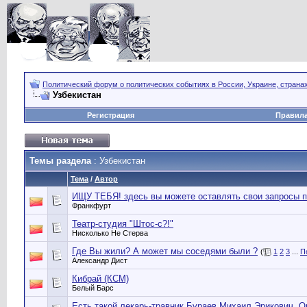
Политический форум о политических событиях в России, Украине, страна
Узбекистан
Регистрация
Правил
Темы раздела
: Узбекистан
Тема
/
Автор
ИЩУ ТЕБЯ! здесь вы можете оставлять свои запросы по 
Франкфурт
Театр-студия "Штос-с?!"
Нисколько Не Стерва
Где Вы жили? А может мы соседями были ?
(
1
2
3
...
П
Александр Дист
Кибрай (КСМ)
Белый Барс
Есть такой лекарь-травник Бураев Михаил Эрикович. Он 