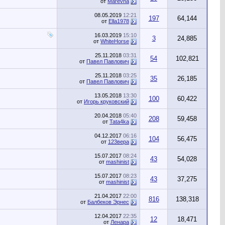
от
Marevna
08.05.2019
12:21
197
64,144
от
Ella1978
16.03.2019
15:10
3
24,885
от
WhiteHorse
25.11.2018
03:31
54
102,821
от
Павел Павлович
25.11.2018
03:25
35
26,185
от
Павел Павлович
13.05.2018
13:30
100
60,422
от
Игорь круковский
20.04.2018
05:40
208
59,458
от
Tata4ka
04.12.2017
06:16
104
56,475
от
123вера
15.07.2017
08:24
43
54,028
от
mashinist
15.07.2017
08:23
43
37,275
от
mashinist
21.04.2017
22:00
816
138,318
от
Балбеков Эрнес
12.04.2017
22:35
12
18,471
от
Ленара