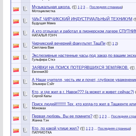
Музыкальная школа.
(
1
2
3
...
Последняя страница
)
Мотоциклистка
ЧИнТ ЧИРЧИКСКИЙ ИНДУСТРИАЛЬНЫЙ ТЕХНИКУМ
(
Будущая Мама
А кто отдыхал и работал в пионерском лагере СПУТНИ
НАТАЛЬЯ ГОНЧ
Чирчикский вечерний факультет ТашПи
(
1
2
)
Светлана Вам
Экслюзивные настенные часы,под заказ,по вашим экск
Гульфира Сткэ
ЗАЯВКИ НА ПОИСК ПОТЕРЯВШИХСЯ ЗЕМЛЯКОВ.
(
Евгения30
А Наши учителя, честь им и почет, глубокое уваженение
Эльмира Сэйт
Кто, и где жил в г. Навои??? (а может и живет сейчас?)
Сергей Капы
Поиск людей!!!!!!!! Тех ,кто когда-то жил в Ташкенте или
Мономах
Первая любовь. Вы ее помните?
(
1
2
3
...
Последняя стр
Жанна Тэн
Кто, по какой улице жил?
(
1
2
3
...
Последняя страница
)
ПАТРИОТКА