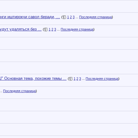
нги иштирокчи савол беради, ...
(
1
2
3
...
Последняя страница
)
дут удаляться без ...
(
1
2
3
...
Последняя страница
)
Основная тема, похожие темы ...
(
1
2
3
...
Последняя страница
)
..
Последняя страница
)