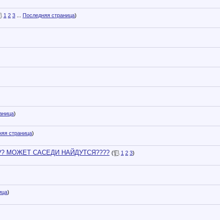
1
2
3
...
Последняя страница
)
аница
)
няя страница
)
?? МОЖЕТ САСЕДИ НАЙДУТСЯ????
(
1
2
3
)
ица
)