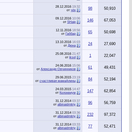
28.12.2016
19:32
98
50,910
от
чёк
09.12.2016
10:06
146
67,053
от
SHaip
12.11.2016
18:56
65
50,698
от
Габбар
13.10.2016
16:03
24
27,690
от
Дюна
25.08.2016
21:47
1
22,047
от
iksel
24.06.2016
15:06
61
49,431
от
Александр Овчинников
29.06.2015
23:19
84
52,194
от
счастливая мамаАлины
24.03.2015
14:47
147
62,854
от
Колоквиум
31.12.2014
03:37
96
56,759
от
albinaidmitriy
31.12.2014
03:36
232
97,372
от
albinaidmitriy
31.12.2014
03:33
77
52,471
от
albinaidmitriy