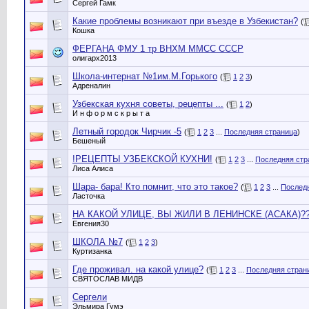
Сергей Гамк
Какие проблемы возникают при въезде в Узбекистан?
(
Кошка
ФЕРГАНА ФМУ 1 тр ВНХМ ММСС СССР
олигарх2013
Школа-интернат №1им.М.Горького
(
1
2
3
)
Адреналин
Узбекская кухня советы, рецепты ...
(
1
2
)
И н ф о р м с к р ы т а
Летный городок Чирчик -5
(
1
2
3
...
Последняя страница
)
Бешеный
!РЕЦЕПТЫ УЗБЕКСКОЙ КУХНИ!
(
1
2
3
...
Последняя стр
Лиса Алиса
Шара- бара! Кто помнит, что это такое?
(
1
2
3
...
Послед
Ласточка
НА КАКОЙ УЛИЦЕ, ВЫ ЖИЛИ В ЛЕНИНСКЕ (АСАКА)?
Евгения30
ШКОЛА №7
(
1
2
3
)
Куртизанка
Где проживал. на какой улице?
(
1
2
3
...
Последняя стран
СВЯТОСЛАВ МИДВ
Сергели
Эльмира Гумэ