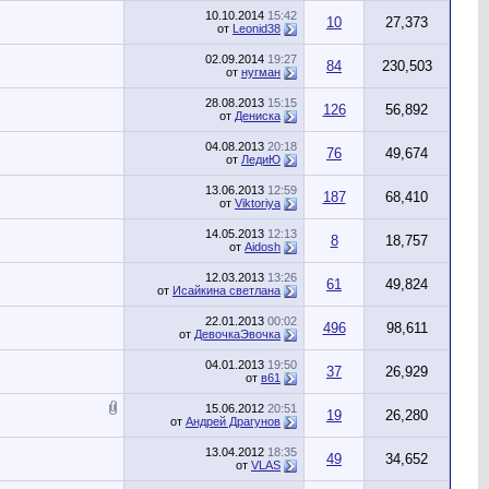
10.10.2014
15:42
10
27,373
от
Leonid38
02.09.2014
19:27
84
230,503
от
нугман
28.08.2013
15:15
126
56,892
от
Дениска
04.08.2013
20:18
76
49,674
от
ЛедиЮ
13.06.2013
12:59
187
68,410
от
Viktoriya
14.05.2013
12:13
8
18,757
от
Aidosh
12.03.2013
13:26
61
49,824
от
Исайкина светлана
22.01.2013
00:02
496
98,611
от
ДевочкаЭвочка
04.01.2013
19:50
37
26,929
от
в61
15.06.2012
20:51
19
26,280
от
Андрей Драгунов
13.04.2012
18:35
49
34,652
от
VLAS