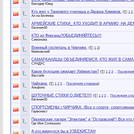
Баходир Юмд
Кто жил у Танкового училища и Дворца Химиков.
(
1
2
Ал на Беляева
АРМЕЙСКИЕ СТИХИ_ КТО УХОДИТ В АРМИЮ, НА ДЕМБЕЛ
Евгения30
КТО из Ферганы?ОБЬЕДИНЯЙТЕСЬ!!!
Симонова
Военный госпиталь в Чирчике.
(
1
2
)
Маяковский
САМАРКАНДЦЫ ОБЪЕДИНЯЕМСЯ. КТО ЖИЛ В САМА
СУНДУС
Какое будущее ожидает Узбекистан?
(
1
2
3
...
Последняя
Вассаби
Чайхана.
(
1
2
3
...
Последняя страница
)
Альфонс
ШУТОЧНЫЕ СТИХИ О ДИЕТЕ!!!!
(
1
2
3
...
Последняя стр
Евгения30
СПОРТСМЕНЫ г.ЧИРЧИКА. (Все о спорте, спортсменах 
Гармонист
Пионерские лагеря "Электрик" и "Островский"! Все кто
Где Мое Солнышко
А кто вернулся бы в УЗБЕКИСТАН