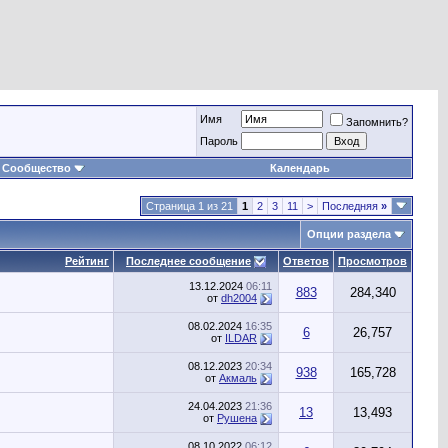
Имя
Запомнить?
Пароль
Сообщество
Календарь
Страница 1 из 21
1
2
3
11
>
Последняя
»
Опции раздела
Рейтинг
Последнее сообщение
Ответов
Просмотров
13.12.2024
06:11
883
284,340
от
dh2004
08.02.2024
16:35
6
26,757
от
ILDAR
08.12.2023
20:34
938
165,728
от
Акмаль
24.04.2023
21:36
13
13,493
от
Рушена
08.10.2022
06:12