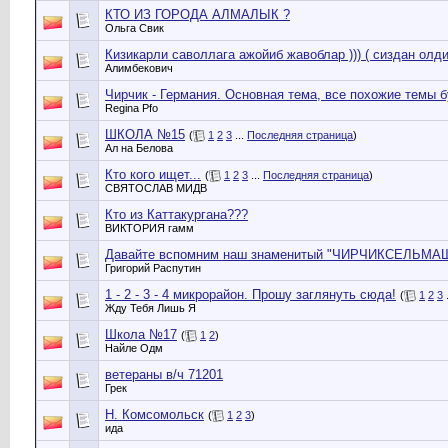
КТО ИЗ ГОРОДА АЛМАЛЫК ?
Ольга Свик
Кизикарли саволлага ажойиб жавоблар ))) ( сиздан олди
Алимбекович
Чирчик - Германия. Основная тема, все похожие темы бу
Regina Pfo
ШКОЛА №15
(
1
2
3
...
Последняя страница
)
Ал на Белова
Кто кого ищет...
(
1
2
3
...
Последняя страница
)
СВЯТОСЛАВ МИДВ
Кто из Каттакургана???
ВИКТОРИЯ гамм
Давайте вспомним наш знаменитый "ЧИРЧИКСЕЛЬМАШ" 
Григорий Распутин
1 - 2 - 3 - 4 микрорайон. Прошу заглянуть сюда!
(
1
2
3
.
Жду Тебя Лишь Я
Школа №17
(
1
2
)
Найле Одм
ветераны в/ч 71201
Грек
Н. Комсомольск
(
1
2
3
)
ида