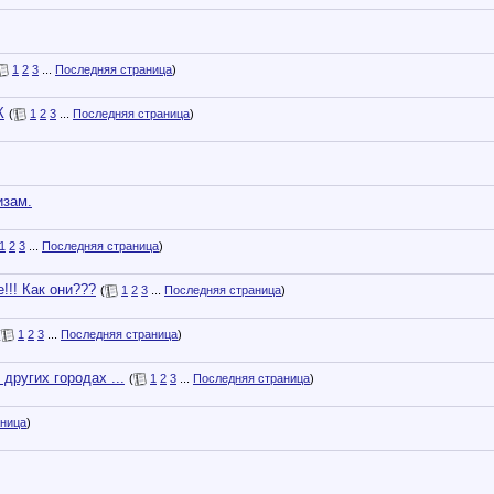
1
2
3
...
Последняя страница
)
К
(
1
2
3
...
Последняя страница
)
изам.
1
2
3
...
Последняя страница
)
!!! Как они???
(
1
2
3
...
Последняя страница
)
(
1
2
3
...
Последняя страница
)
 других городах ...
(
1
2
3
...
Последняя страница
)
аница
)