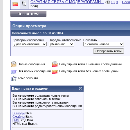
ОбРАТНАЯ СВЯЗЬ С МОДЕРАТОРАМИ...
(
1
2
3
...
Посл
Влад
Опции просмотра
Показаны темы с 1 по 50 из 1014
Критерий сортировки
Порядок отображения
Показать
Новые сообщения
Популярная тема с новыми сообщениями
Нет новых сообщений
Популярная тема без новых сообщений
Тема закрыта
Ваши права в разделе
Вы
не можете
создавать новые темы
Вы
не можете
отвечать в темах
Вы
не можете
прикреплять вложения
Вы
не можете
редактировать свои сообщения
BB коды
Вкл.
Смайлы
Вкл.
[IMG]
код
Вкл.
HTML код
Выкл.