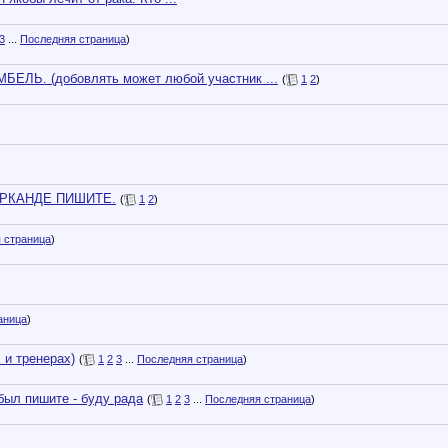
3
...
Последняя страница
)
Ь. (добовлять может любой участник ...
(
1
2
)
РКАНДЕ ПИШИТЕ.
(
1
2
)
 страница
)
аница
)
и тренерах)
(
1
2
3
...
Последняя страница
)
 был пишите - буду рада
(
1
2
3
...
Последняя страница
)