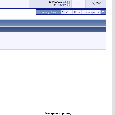
11.04.2012
02:53
178
59,752
от
kazuly
Страница 1 из 21
1
2
3
11
>
Последняя
»
Быстрый переход