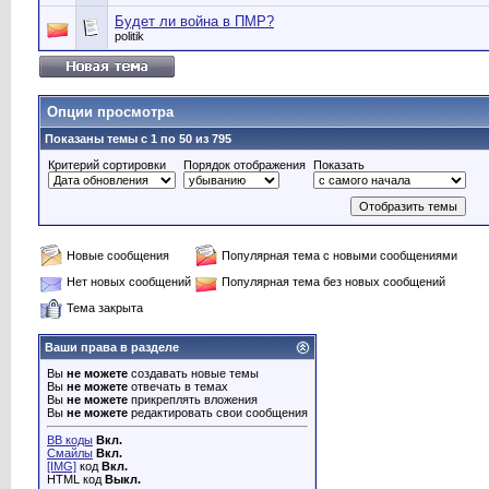
Будет ли война в ПМР?
politik
Опции просмотра
Показаны темы с 1 по 50 из 795
Критерий сортировки
Порядок отображения
Показать
Новые сообщения
Популярная тема с новыми сообщениями
Нет новых сообщений
Популярная тема без новых сообщений
Тема закрыта
Ваши права в разделе
Вы
не можете
создавать новые темы
Вы
не можете
отвечать в темах
Вы
не можете
прикреплять вложения
Вы
не можете
редактировать свои сообщения
BB коды
Вкл.
Смайлы
Вкл.
[IMG]
код
Вкл.
HTML код
Выкл.