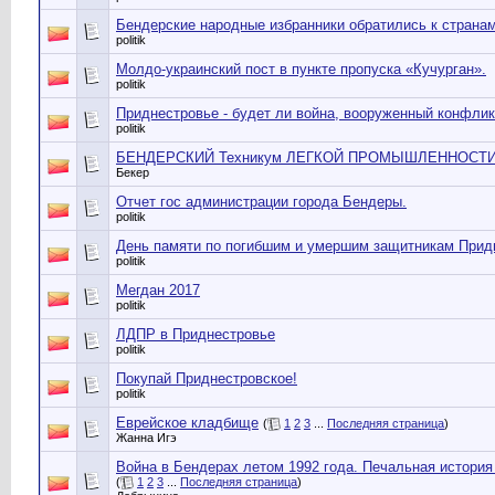
Бендерские народные избранники обратились к страна
politik
Молдо-украинский пост в пункте пропуска «Кучурган».
politik
Приднестровье - будет ли война, вооруженный конфли
politik
БЕНДЕРСКИЙ Техникум ЛЕГКОЙ ПРОМЫШЛЕННОСТ
Бекер
Отчет гос администрации города Бендеры.
politik
День памяти по погибшим и умершим защитникам Прид
politik
Мегдан 2017
politik
ЛДПР в Приднестровье
politik
Покупай Приднестровское!
politik
Еврейское кладбище
(
1
2
3
...
Последняя страница
)
Жанна Игэ
Война в Бендерах летом 1992 года. Печальная история 
(
1
2
3
...
Последняя страница
)