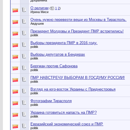
Добрынина
О религии
(
1
2
)
Ирина Миси
Очень нужно перевезти вещи из Москвы в Тирасполь.
Авдушев
Президент Молдовы и Президент ПМР встретились!
politik
Выборы президента ПМР в 2016 году.
politik
Выборы депутатов в Бендерах
politik
Бергман против Сафонова
politik
ПМР НАВСТРЕЧУ ВЫБОРАМ В ГОСДУМУ РОССИИ!
politik
Взгляд на юго-восток Украины с Приднестровья
politik
Фотографии Тирасполя
politik
Украина готовиться напасть на ПМР?
politik
Евразийский экономический союз и ПМР.
politik