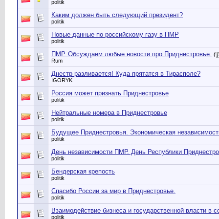
politik
Каким должен быть следующий президент?
politik
Новые данные по российскому газу в ПМР
politik
ПМР. Обсуждаем любые новости про Приднестровье.
(
Rum
Днестр разливается! Куда прятатся в Тирасполе?
IGORYK
Россия может признать Приднестровье
politik
Нейтральные номера в Приднестровье
politik
Будущее Приднестровья. Экономическая независимост
politik
День независимости ПМР. День Республики Приднестров
politik
Бендерская крепость
politik
Спасибо России за мир в Приднестровье.
politik
Взаимодействие бизнеса и государственной власти в 
politik