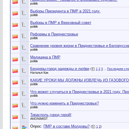
politik
Выборы Президента в ПМР в 2021 году.
politik
Выборы в ПМР в Верховный совет
politik
Реформы в Приднестровье
politik
Сравнение уровня жизни в Приднестровье и Белорусси
politik
Медицина в ПМР
politik
Бендеры-город надежды и любви
(
1
2
3
...
Последняя ст
Наталья Как
КАКИЕ УРОКИ МЫ ДОЛЖНЫ ИЗВЛЕЧЬ ИЗ ГАЗОВОГО
politik
Что может случиться в Приднестровье в 2021 году. Про
politik
Что нужно изменить в Приднестровье?
politik
Тирасполь,город герой!
ANONIMIST
Опрос:
ПМР в составе Молдовы?
(
1
2
)