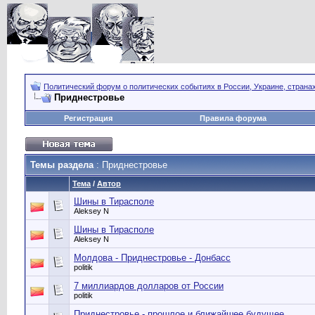
Политический форум о политических событиях в России, Украине, страна
Приднестровье
Регистрация
Правила форума
Темы раздела
: Приднестровье
Тема
/
Автор
Шины в Тирасполе
Aleksey N
Шины в Тирасполе
Aleksey N
Молдова - Приднестровье - Донбасс
politik
7 миллиардов долларов от России
politik
Приднестровье - прошлое и ближайшее будущее.