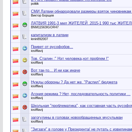
politik
СМИ Латвии обнародовали размеры взяток чиновника
Виктор Борщев
ЛАТВИЯ 1991-3 мил ЖИТЕЛЕЙ .2015-1 990 тыс ЖИТЕ
BNM11563IGOR47
капитализм в латвии
lenin892007
Привет от русофобов...
iosifflavij
Тов. Сталин :" Нэт человека,нэт проблем !"
iosifflavij
Вот так-то... И ни как иначе
iosifflavij
Нужды обороны ? Да нет же. "Распил" бюджета
iosifflavij
Агония режима ? Нет, последовательность политики ...
iosifflavij
Школьная "проблематика", как составная часть русофо
iosifflavij
загогулины в головах новообращенных мусульман
iosifflavij
"Зигзаги" в голове у Президента/ не путать с извилинам