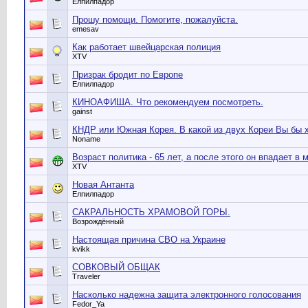
Елпилпадор
Прошу помощи. Помогите, пожалуйста.
emesav
Как работает швейцарская полиция
XTV
Призрак бродит по Европе
Елпилпадор
КИНОАФИША. Что рекомендуем посмотреть.
gainst
КНДР или Южная Корея. В какой из двух Кореи Вы бы 
Noname
Возраст политика - 65 лет, а после этого он впадает в 
XTV
Новая Антанта
Елпилпадор
САКРАЛЬНОСТЬ ХРАМОВОЙ ГОРЫ.
Возрождённый
Настоящая причина СВО на Украине
kvikk
СОВКОВЫЙ ОБЩАК
Traveler
Насколько надежна защита электронного голосования
Fedor_Ya