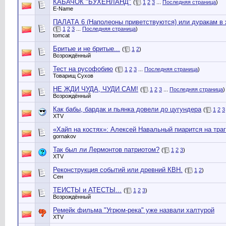
КАБАЧОК "БУХЕНЛАНД"
(
1
2
3
...
Последняя страница
)
E-Name
ПАЛАТА 6 (Наполеоны приветствуются) или дуракам в 
(
1
2
3
...
Последняя страница
)
tomcat
Бритые и не бритые...
(
1
2
)
Возрождённый
Тест на русофобию
(
1
2
3
...
Последняя страница
)
Товарищ Сухов
НЕ ЖДИ ЧУДА, ЧУДИ САМ!
(
1
2
3
...
Последняя страница
)
Возрождённый
Как бабы, бардак и пьянка довели до цугундера
(
1
2
3
XTV
«Хайп на костях»: Алексей Навальный пиарится на тра
gornakov
Так был ли Лермонтов патриотом?
(
1
2
3
)
XTV
Реконструкция событий или древний КВН.
(
1
2
)
Сен
ТЕИСТЫ и АТЕСТЫ...
(
1
2
3
)
Возрождённый
Ремейк фильма "Угрюм-река" уже назвали халтурой
XTV