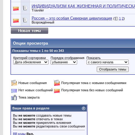
ИНДИВИДУАЛИЗМ КАК ЖИЗНЕННАЯ И ПОЛИТИЧЕСК
Traveler
Россия – это особая Северная цивилизация
(
1
2
)
Возрождённый
Опции просмотра
Показаны темы с 1 по 50 из 343
Критерий сортировки
Порядок отображения
Показать
Новые сообщения
Популярная тема с новыми сообщениями
Нет новых сообщений
Популярная тема без новых сообщений
Тема закрыта
Ваши права в разделе
Вы
не можете
создавать новые темы
Вы
не можете
отвечать в темах
Вы
не можете
прикреплять вложения
Вы
не можете
редактировать свои сообщения
BB коды
Вкл.