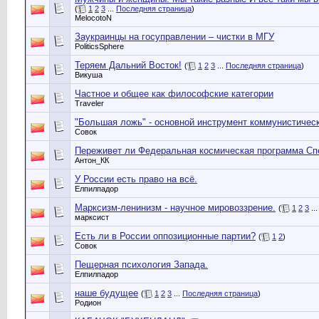
(
1
2
3
...
Последняя страница
)
MelocotoN
Заукраинцы на госуправлении – чистки в МГУ
PoliticsSphere
Теряем Дальний Восток!
(
1
2
3
...
Последняя страница
)
Викуша
Частное и общее как философские категории
Traveler
"Большая ложь" - основной инструмент коммунистичес
Совок
Переживет ли Федеральная космическая программа Сп
Антон_КК
У России есть право на всё.
Елпилпадор
Марксизм-ленинизм - научное мировоззрение.
(
1
2
3
..
марксист
Есть ли в России оппозиционные партии?
(
1
2
)
Совок
Пещерная психология Запада.
Елпилпадор
наше будущее
(
1
2
3
...
Последняя страница
)
Родион