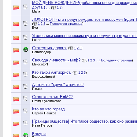
МОЙ ДЕНЬ РОЖДЕНИЕ!(добавляем свои дни рождения,
друга.) ...
(
1
2
)
Mafia
ЛОХОТРОН - кто предупреждён, тот и вооружён (идея Т
(
1
2
3
...
Последняя страница
)
Eva
Уголовники мошенническим путем получил гражданств
Lukar
Скатертью дорога.
(
1
2
3
)
Елпилпадор
Свобода личности - миф?
(
1
2
3
...
Последняя страница
)
MelocotoN
Кто такой Антихрист.
(
1
2
3
)
Возрождённый
А, теисты "круче" атеистов!
Rinates
Cколько стоит Е=МС2
Dmitrij Syromolotov
Кто во что горазд
Сергей Пашков
[Границы общества] Что такое общество, как оно разви
Иван Петров
Клоуны