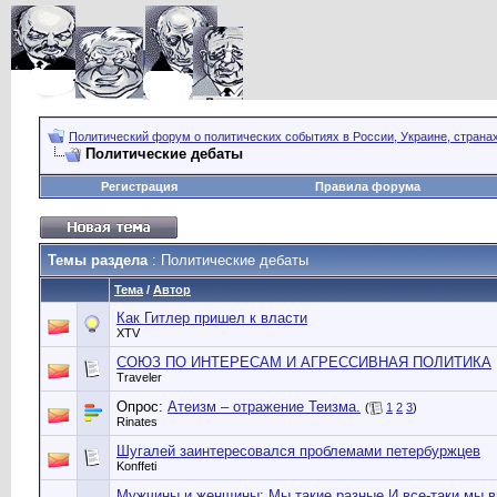
Политический форум о политических событиях в России, Украине, страна
Политические дебаты
Регистрация
Правила форума
Темы раздела
: Политические дебаты
Тема
/
Автор
Как Гитлер пришел к власти
XTV
СОЮЗ ПО ИНТЕРЕСАМ И АГРЕССИВНАЯ ПОЛИТИКА
Traveler
Опрос:
Атеизм – отражение Теизма.
(
1
2
3
)
Rinates
Шугалей заинтересовался проблемами петербуржцев
Konffeti
Мужчины и женщины: Мы такие разные И все-таки мы 