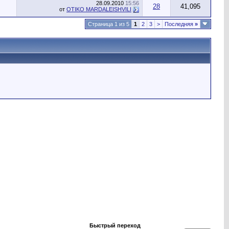
28.09.2010
15:56
28
41,095
от
OTIKO MARDALEISHVILI
Страница 1 из 5
1
2
3
>
Последняя
»
Быстрый переход