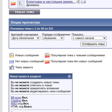
Копитнари в настоящее время...
(
1
2
)
Дрожжина
Опции просмотра
Показаны темы с 1 по 50 из 215
Критерий сортировки
Порядок отображения
Показать
Новые сообщения
Популярная тема с новыми сообщениями
Нет новых сообщений
Популярная тема без новых сообщений
Тема закрыта
Ваши права в разделе
Вы
не можете
создавать новые темы
Вы
не можете
отвечать в темах
Вы
не можете
прикреплять вложения
Вы
не можете
редактировать свои сообщения
BB коды
Вкл.
Смайлы
Вкл.
[IMG]
код
Вкл.
HTML код
Выкл.