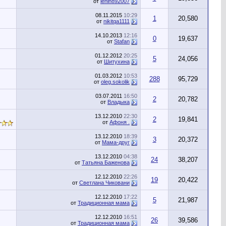
от
lenin892007
08.11.2015
10:29
1
20,580
от
nikitqa1111
14.10.2013
12:16
0
19,637
от
Stafan
01.12.2012
20:25
5
24,056
от
Шитухина
01.03.2012
10:53
288
95,729
от
oleg.sokolik
03.07.2011
16:50
2
20,782
от
Владыка
13.12.2010
22:30
2
19,841
от
Афоня .
13.12.2010
18:39
3
20,372
от
Мама-друг
13.12.2010
04:38
24
38,207
от
Татьяна Баженова
12.12.2010
22:26
19
20,422
от
Светлана Чиковани
12.12.2010
17:22
5
21,987
от
Традиционная мама
12.12.2010
16:51
26
39,586
от
Традиционная мама