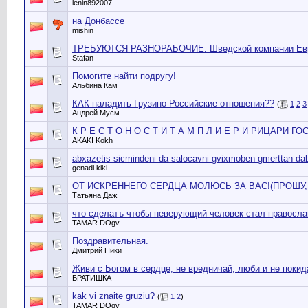
lenin892007
на Донбассе
mishin
ТРЕБУЮТСЯ РАЗНОРАБОЧИЕ. Шведской компании Евр
Stafan
Помогите найти подругу!
Альбина Кам
КАК наладить Грузино-Российские отношения??
(
1
2
3
Андрей Мусм
К Р Е С Т О Н О С Т И Т А М П Л И Е Р И РИЦАРИ Г
AKAKI Kokh
abxazetis sicmindeni da salocavni gvixmoben gmerttan da
genadi kiki
ОТ ИСКРЕННЕГО СЕРДЦА МОЛЮСЬ ЗА ВАС!(ПРОШ
Татьяна Даж
что сделатъ чтобы неверующий человек стал правосла
TAMAR DОgv
Поздравительная.
Дмитрий Ники
Живи с Богом в сердце, не вредничай, люби и не покида
БРАТИШКА
kak vi znaite gruziu?
(
1
2
)
TAMAR DОgv