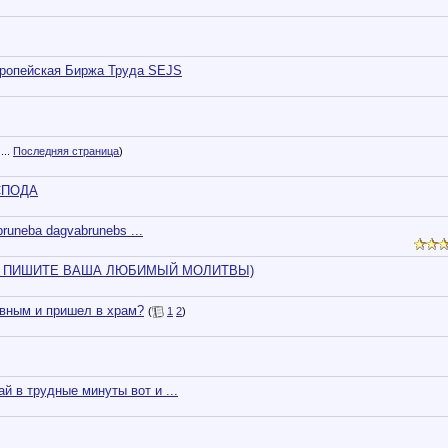
опейская Биржа Труда SEJS
...
Последняя страница
)
ОСПОДА
bruneba dagvabrunebs ...
У, ПИШИТЕ ВАША ЛЮБИМЫЙ МОЛИТВЫ)
вным и пришел в храм?
(
1
2
)
й в трудные минуты вот и ...