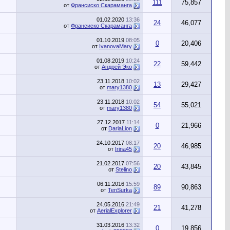
111
75,857
от
Франсиско Скараманга
01.02.2020
13:36
24
46,077
от
Франсиско Скараманга
01.10.2019
08:05
0
20,406
от
IvanovaMary
01.08.2019
10:24
22
59,442
от
Андрей Эко
23.11.2018
10:02
13
29,427
от
mary1380
23.11.2018
10:02
54
55,021
от
mary1380
27.12.2017
11:14
0
21,966
от
DariaLion
24.10.2017
08:17
20
46,985
от
Irina45
21.02.2017
07:56
20
43,845
от
Stelino
06.11.2016
15:59
89
90,863
от
TenSurka
24.05.2016
21:49
21
41,278
от
AerialExplorer
31.03.2016
13:32
0
19,856