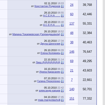
02.11.2010
18:03
24
39,768
от
Константин Родионов
28.10.2010
08:55
60
42,446
от
А.С.Е.Н.А .......
28.10.2010
08:48
137
55,331
от
А.С.Е.Н.А .......
26.10.2010
18:52
48
32,384
от
Марина Токаржевская (Гаприндашвили)
26.10.2010
17:34
38
40,463
от
Джуна Шенгелия
26.10.2010
06:09
146
76,647
от
Елена Коломиец
22.10.2010
21:14
69
49,295
от
Лика @@@@@@@
16.10.2010
06:41
21
43,603
от
Ирина Караханян
07.10.2010
08:35
7
22,661
от
Галина Прокопенко
05.10.2010
22:42
140
50,701
от
александр карцев
04.10.2010
17:45
151
77,332
от
maia margvelashvili