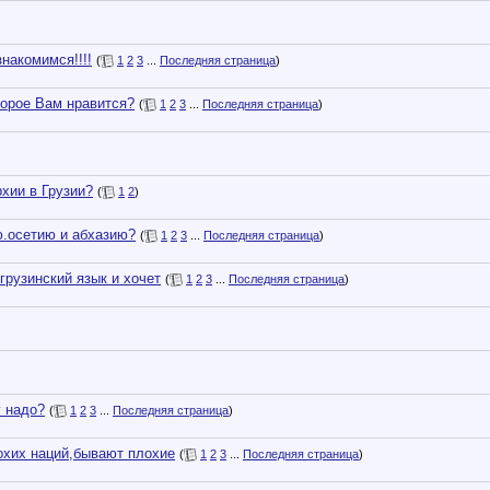
знакомимся!!!!
(
1
2
3
...
Последняя страница
)
торое Вам нравится?
(
1
2
3
...
Последняя страница
)
хии в Грузии?
(
1
2
)
ю.осетию и абхазию?
(
1
2
3
...
Последняя страница
)
 грузинский язык и хочет
(
1
2
3
...
Последняя страница
)
у надо?
(
1
2
3
...
Последняя страница
)
охих наций,бывают плохие
(
1
2
3
...
Последняя страница
)