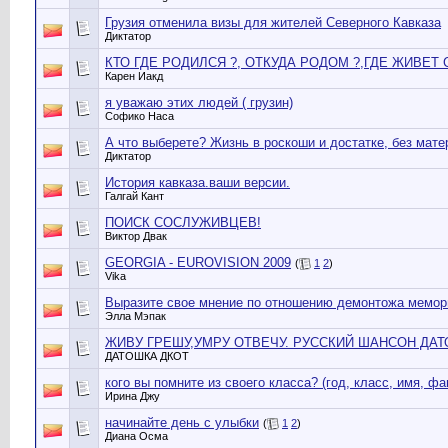
Грузия отменилa визы для жителей Северного Кавказа
Диктатор
КТО ГДЕ РОДИЛСЯ ?, ОТКУДА РОДОМ ?,ГДЕ ЖИВЕТ 
Карен Иакд
я уважаю этих людей ( грузин)
Софико Наса
А что выберете? Жизнь в роскоши и достатке, без мате
Диктатор
История кавказа.ваши версии.
Галгай Кант
ПОИСК СОСЛУЖИВЦЕВ!
Виктор Двак
GEORGIA - EUROVISION 2009
(
1
2
)
Vika
Выразите свое мнение по отношению демонтожа мемор
Элла Мэпак
ЖИВУ ГРЕШУ,УМРУ ОТВЕЧУ. РУССКИЙ ШАНСОН ДАТО 
ДАТОШКА ДКОТ
кого вы помните из своего класса? (год, класс, имя, фам
Ирина Джу
начинайте день с улыбки
(
1
2
)
Диана Осма