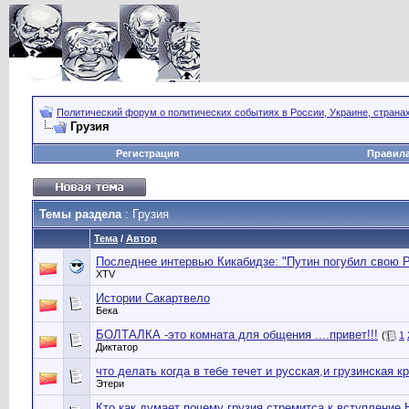
Политический форум о политических событиях в России, Украине, страна
Грузия
Регистрация
Правил
Темы раздела
: Грузия
Тема
/
Автор
Последнее интервью Кикабидзе: "Путин погубил свою 
XTV
Истории Сакартвело
Бека
БОЛТАЛКА -это комната для общения ....привет!!!
(
1
Диктатор
что делать когда в тебе течет и русская,и грузинская
Этери
Кто как думает почему грузия стремитса к вступление