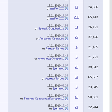
18.11.2010
17:16
17
24,356
от
((((Гия )))))
18.11.2010
17:07
206
65,143
от
((((Гия )))))
18.11.2010
14:56
11
26,121
от
Spartak Gogoberidze
14.11.2010
21:29
29
37,426
от
Ангелина Светлова
14.11.2010
20:32
4
21,435
от
Рамзан Гагиев
14.11.2010
19:42
5
21,721
от
Александр Уперенко
13.11.2010
15:07
28
39,512
от
Диктатор
13.11.2010
14:34
67
65,687
от
Ацамаз Тотоев
13.11.2010
05:26
3
23,345
от
Диктатор
13.11.2010
00:28
46
50,831
от
Татьяна Суворина (Григоренко)
11.11.2010
12:40
27
22,944
от
Диктатор