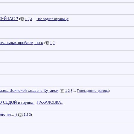
СЕЙЧАС ?
(
1
2
3
...
Последняя страница
)
риальных проблем, но с
(
1
2
)
иала Воинской славы в Кутаиси
(
1
2
3
...
Последняя страница
)
СЕДОЙ и группа ,,НАХАЛОВКА..
илия....)
(
1
2
3
)