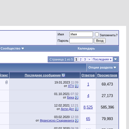
Имя
Запомнить?
Пароль
Сообщество
Календарь
Страница 1 из 5
1
2
3
>
Последняя
»
Опции раздела
йтинг
Последнее сообщение
Ответов
Просмотров
19.01.2023
11:09
1
69,473
от
XTV
01.10.2021
07:32
4
27,173
от
Бека
12.02.2021
12:21
8,525
585,396
от
Анти-Дот
03.02.2020
12:33
65
79,993
от
Франсиско Скараманга
02.02.2020
09:28