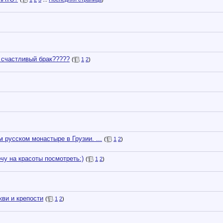
н счастливый брак?????
(
1
2
)
 русском монастыре в Грузии. ...
(
1
2
)
чу на красоты посмотреть:)
(
1
2
)
кви и крепости
(
1
2
)