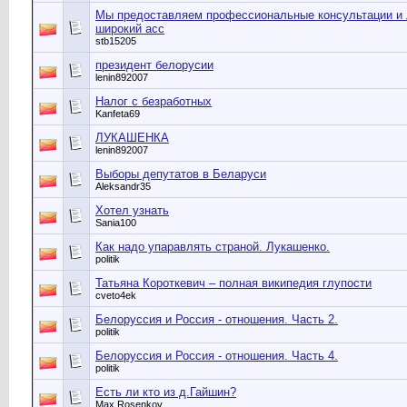
Мы предоставляем профессиональные консультации и 
широкий асс
stb15205
президент белорусии
lenin892007
Налог с безработных
Kanfeta69
ЛУКАШЕНКА
lenin892007
Выборы депутатов в Беларуси
Aleksandr35
Хотел узнать
Sania100
Как надо упаравлять страной. Лукашенко.
politik
Татьяна Короткевич – полная википедия глупости
cveto4ek
Белоруссия и Россия - отношения. Часть 2.
politik
Белоруссия и Россия - отношения. Часть 4.
politik
Есть ли кто из д.Гайшин?
Мax Rosenkov