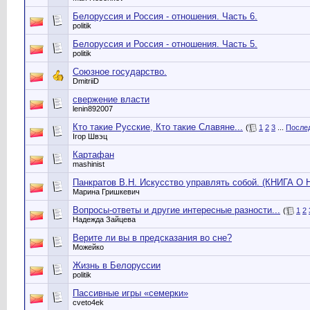
Белоруссия и Россия - отношения. Часть 6.
politik
Белоруссия и Россия - отношения. Часть 5.
politik
Союзное государство.
DmitriiD
свержение власти
lenin892007
Кто такие Русские, Кто такие Славяне...
(
1
2
3
...
После
Iгор Швэц
Картафан
mashinist
Панкратов В.Н. Искусство управлять собой. (КНИГА 
Марина Гришкевич
Вопросы-ответы и другие интересные разности...
(
1
2
Надежда Зайцева
Верите ли вы в предсказания во сне?
Можейко
Жизнь в Белоруссии
politik
Пассивные игры «семерки»
cveto4ek