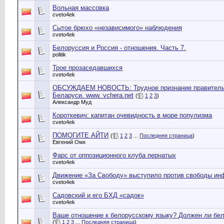
Вольная массовка
cveto4ek
Сытое брюхо «независимого» наблюдения
cveto4ek
Белоруссия и Россия - отношения. Часть 7.
politik
Трое прозаседавшихся
cveto4ek
ОБСУЖДАЕМ НОВОСТЬ: Трудное признание правительст
Беларуси. www. vchera.net
(
1
2
3
)
Александр Муд
Короткевич: капитан очевидность в море популизма
cveto4ek
ПОМОГИТЕ АЙТИ
(
1
2
3
...
Последняя страница
)
Евгений Омк
Фарс от оппозиционного клуба пернатых
cveto4ek
Движение «За Свободу» выступило против свободы ин
cveto4ek
Садовский и его БХД «садок»
cveto4ek
Ваше отношение к белорусскому языку? Должен ли бел
(
1
2
3
...
Последняя страница
)