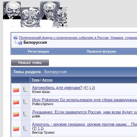
Политический форум о политических событиях в России, Украине, страна
Белоруссия
Регистрация
Правила форума
Темы раздела
: Белоруссия
Тема
/
Автор
Автомобиль для девушки?
(
1
2
)
Юлия Шкак
Игру Pokemon Go использовали для сбора разведданн
PoliticsSphere
Лукашенко: Если развалится Россия, нам всем будет х
politik
Алкоголь - оружие геноцида, оружие против нации... По
(
1
2
)
Виктор Трэвис