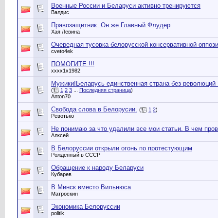
Военные России и Беларуси активно тренируются
Валдис
Правозащитник. Он же Главный Флудер
Хая Левина
Очередная тусовка белорусской консервативной оппоз
cveto4ek
ПОМОГИТЕ !!!
xxxx1x1982
Мужики!Беларусь единственная страна без революций Ц
(
1
2
3
...
Последняя страница
)
Anton70
Свобода слова в Белорусии.
(
1
2
)
Ревотько
Не понимаю за что удалили все мои статьи. В чем про
Алксей
В Белоруссии открыли огонь по протестующим
Рожденный в СССР
Обращение к народу Беларуси
Кубарев
В Минск вместо Вильнюса
Матроскин
Экономика Белоруссии
politik