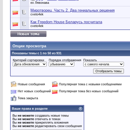
ex Лявонава
Миротворец. Часть 2. Два гениальных решения
cveto4ek
Как Freedom House Беларусь посчитала
cveto4ek
Опции просмотра
Показаны темы с 1 по 50 из 931
Критерий сортировки
Порядок отображения
Показать
Новые сообщения
Популярная тема с новыми сообщениями
Нет новых сообщений
Популярная тема без новых сообщений
Тема закрыта
Ваши права в разделе
Вы
не можете
создавать новые темы
Вы
не можете
отвечать в темах
Вы
не можете
прикреплять вложения
Вы
не можете
редактировать свои сообщения