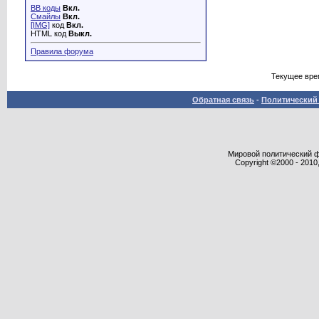
BB коды
Вкл.
Смайлы
Вкл.
[IMG]
код
Вкл.
HTML код
Выкл.
Правила форума
Текущее вре
Обратная связь
-
Политический 
Мировой политический фор
Copyright ©2000 - 2010,