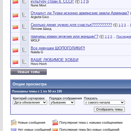
культуру стран б. СССР.
(
1
2
3
)
Nune Movt
Отдадут ли Турки исконно армянские земли Армянам?
Argishti Givo
Сколько денег нужно для счастья??????????
(
1
2
3
...
Петхем Шахд
причины измен мужчин или женщин"?
(
1
2
3
...
Последня
WOLF
Все девушки ШОПОГОЛИКИ?!
Natela G
ВАШЕ ЛЮБИМОЕ ХОББИ
Hovo Hovh
Опции просмотра
Показаны темы с 1 по 50 из 195
Критерий сортировки
Порядок отображения
Показать
Новые сообщения
Популярная тема с новыми сообщениями
Нет новых сообщений
Популярная тема без новых сообщений