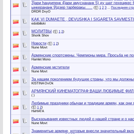
3)ари hандипенк 4)ари амуснананк 5) ду шат гехецикес 6
ынкерананк 9)дзер тарберакы......
(
1
2
3
...
Последняя стр
DRDR DvyО
KAK VI DUMAETE , DEVUSHKA I SIGARETA SAVMESTI
edotbiliski
МОЛИТВЫ
(
1
2
)
Shorik Shov
Новости
(
1
2
)
Nune Movt
Армянские спортсмены. Чемпионы мира. Просьба не пов
Hamlet Mono
Армянские мстители
Nune Movt
За нашим поколением будущее страны, что мы должны 
KISTINA OvОk
АРМЯНСКИЙ КИНЕМАТОГРАФ:ВАШИ ЛЮБИМЫЕ ФИЛ
( )
Любимые праздники,обычаи и традиции армян, как они 
(
1
2
)
НиНАТА
Высказывания известных людей о нашей стране и о нас
Nune Movt
Знаменитые армяне, которые внесли значительный вкла