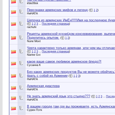
irbis09sk
Персонажи армянских мифов и легенд
(
1
2
)
НиНАТА
Цепочка из армянских ИмЕн!!!!!Имя на последнюю букву,
(
1
2
3
...
Последняя страница
)
rachuhi
Рецепты армянской кухни(дом.консервирование, выпечки
Поделитесь опытом.
(
1
2
)
Nune Movt
Черта характерно только армянам, или чем мы отличае
(
1
2
3
...
Последняя страница
)
Narine Gvi
какое ваше самое любимое армянское блюдо?!
Сусанна К
Без каких армянских продуктов Вы не можете обойтись
брать с собой из Армении
(
1
2
3
)
НиНАТА
Армянская диаспора
НиНАТА
Не знать армянский язык,это стыдно???
(
1
2
3
...
После
НиНАТА
В вашем городе,там,где вы проживаете, есть Армянска
Сурен Пэтк