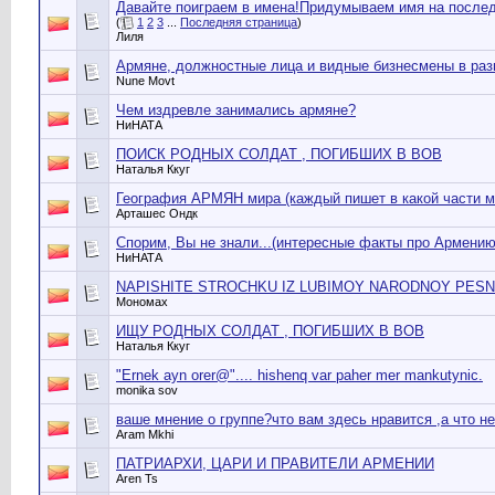
Давайте поиграем в имена!Придумываем имя на последню
(
1
2
3
...
Последняя страница
)
Лиля
Армяне, должностные лица и видные бизнесмены в раз
Nune Movt
Чем издревле занимались армяне?
НиНАТА
ПОИСК РОДНЫХ СОЛДАТ , ПОГИБШИХ В ВОВ
Наталья Ккуг
География АРМЯН мира (каждый пишет в какой части м
Арташес Ондк
Спорим, Вы не знали...(интересные факты про Армению
НиНАТА
NAPISHITE STROCHKU IZ LUBIMOY NARODNOY PESN
Мономах
ИЩУ РОДНЫХ СОЛДАТ , ПОГИБШИХ В ВОВ
Наталья Ккуг
"Ernek ayn orer@".... hishenq var paher mer mankutynic.
monika sov
ваше мнение о группе?что вам здесь нравится ,а что нет?
Aram Mkhi
ПАТРИАРХИ, ЦАРИ И ПРАВИТЕЛИ АРМЕНИИ
Aren Ts