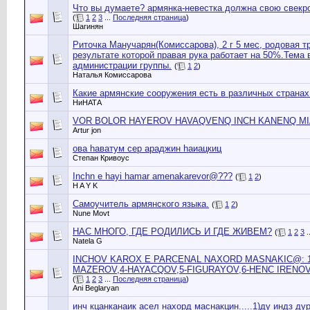
Что вы думаете? армянка-невестка должна свою свекр
(
1
2
3
...
Последняя страница
)
Шагинян
Риточка Манучарян(Комиссарова), 2 г 5 мес, родовая т
результате которой правая рука работает на 50%.Тема
администрации группы.
(
1
2
)
Наталья Комиссарова
Какие армянские сооружения есть в различных странах
НиНАТА
VOR BOLOR HAYEROV HAVAQVENQ INCH KANENQ MI
Artur jon
ова hаватум сер араджин hаиацкиц
Cтепан Кривоус
Inchn e hayi hamar amenakarevor@???
(
1
2
)
H A Y K
Самоучитель армянского языка.
(
1
2
)
Nune Movt
НАС МНОГО, ГДЕ РОДИЛИСЬ И ГДЕ ЖИВЕМ?
(
1
2
3
.
Natela G
INCHOV KAROX E PARCENAL NAXORD MASNAKIC@: 1
MAZEROV,4-HAYACQOV,5-FIGURAYOV,6-HENC IRENO
(
1
2
3
...
Последняя страница
)
Ani Beglaryan
инч кцанканаик асел нахорд маснакцин.....1)ду индз ду