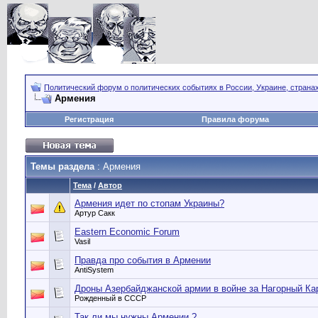
Политический форум о политических событиях в России, Украине, страна
Армения
Регистрация
Правила форума
Темы раздела
: Армения
Тема
/
Автор
Армения идет по стопам Украины?
Артур Сакк
Eastern Economic Forum
Vasil
Правда про события в Армении
AntiSystem
Дроны Азербайджанской армии в войне за Нагорный Ка
Рожденный в СССР
Так ли мы нужны Армении ?