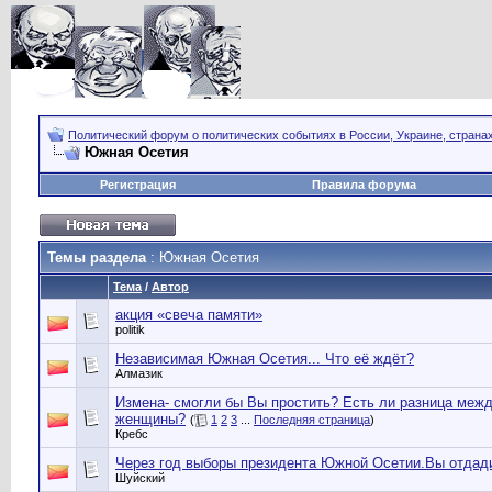
Политический форум о политических событиях в России, Украине, страна
Южная Осетия
Регистрация
Правила форума
Темы раздела
: Южная Осетия
Тема
/
Автор
акция «свеча памяти»
politik
Независимая Южная Осетия... Что её ждёт?
Алмазик
Измена- смогли бы Вы простить? Есть ли разница меж
женщины?
(
1
2
3
...
Последняя страница
)
Кребс
Через год выборы президента Южной Осетии.Вы отдадит
Шуйский