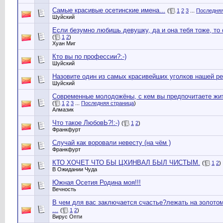
Самые красивые осетинские имена...
(
1
2
3
...
Последняя
Шуйский
Если безумно любишь девушку, да и она тебя тоже, то с
(
1
2
)
Хуан Миг
Кто вы по профессии?:-)
Шуйский
Назовите один из самых красивейших уголков нашей рес
Шуйский
Современные молодожёны, с кем вы предпочитаете жить
(
1
2
3
...
Последняя страница
)
Алмазик
Что такое ЛюбовЬ?!:-)
(
1
2
)
Франкфурт
Случай как воровали невесту (на чём )
Франкфурт
КТО ХОЧЕТ ЧТО БЫ ЦХИНВАЛ БЫЛ ЧИСТЫМ.
(
1
2
)
В Ожидании Чуда
Южная Осетия Родина моя!!!
Вечность
В чем для вас заключается счастье?лежать на золотом
...
(
1
2
)
Вирус Опти