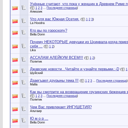
Учённые считают, что пока у женщин в Древнем Риме пр
(
1
2
3
...
Последняя страница
)
Алмазик
Что для вас Южная Осетия.
(
1
2
3
)
La Hoodra
Кто вы по гороскопу?
Bella Donn
Почему НЕКОТОРЫЕ девушки из Цхинвала,когда приез
себя ...
(
1
2
)
Lika
АССАЛАМ АЛЕЙКУМ ВСЕМ!!!
(
1
2
)
Политик
Джавские новости...Читайте и узнайте первыми.:-D
(
1
Шуйский
Дзаегъаел дзурыны тема !!!
(
1
2
3
...
Последняя страница
)
Mafia
Как вы смотрите на возвращение грузинскиx беженцев
(
1
2
3
...
Последняя страница
)
Политик
Чем Вас привлекает ИНГУШЕТИЯ?
Альтаир
Ю м о р ...
Bella Donn