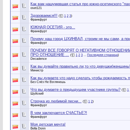
Как вам нашумевшая статья про южно-осетинского "пах
oset121
Здороваемся!!!
(
1
2
3
)
Франкфурт
ЮЖНАЯ ОСЕТИЯ - это...
Франкфурт
Почему наш город ЦХИНВАЛ, строим не мы сами, а пр
Франкфурт
ПОЧЕМУ ВСЕ ГОВОРЯТ О НЕГАТИВНОМ ОТНОШЕНИ
ПРО ОТНОШЕНИЕ ...
(
1
2
3
...
Последняя страница
)
Decadence
Как вы думайте правильно ли,то что девушки(женщины
Министр
Как вы думаете что надо сделать чтобы рождаемость п
Без Слёз Не Взглянешь
Что вы думаете о предыдущем участнике группы?
(
1
Шуйский
Строчка из любимой песни...
(
1
2
)
Франкфурт
В чем заключается СЧАСТЬЕ?!
Франкфурт
Моя детская мечта!
Bella Donn