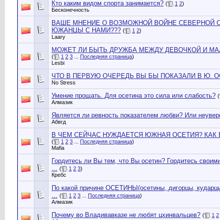
Кто каким видом спорта занимается?
(
1
2
)
Бесконечность
ВАШЕ МНЕНИЕ О ВОЗМОЖНОЙ ВОЙНЕ СЕВЕРНОЙ О
ЮЖАНЦЫ С НАМИ???
(
1
2
)
Laary
МОЖЕТ ЛИ БЫТЬ ДРУЖБА МЕЖДУ ДЕВОЧКОЙ И МАЛ
(
1
2
3
...
Последняя страница
)
Lesbi
ЧТО В ПЕРВУЮ ОЧЕРЕДЬ ВЫ БЫ ПОКАЗАЛИ В Ю. 
No Stress
Умение прощать. Для осетина это сила или слабость?
(
Алмазик
Является ли ревность показателем любви? Или неувер
Абвгд
В ЧЕМ СЕЙЧАС НУЖДАЕТСЯ ЮЖНАЯ ОСЕТИЯ? КАК
(
1
2
3
...
Последняя страница
)
Mafia
Гордитесь ли Вы тем, что Вы осетин? Гордитесь своим
...
(
1
2
3
)
Кребс
По какой причине ОСЕТИНЫ(осетины, дигорцы, кударцы
...
(
1
2
3
...
Последняя страница
)
Алмазик
Почему во Владивавказе не любят цхинвальцев?
(
1
2