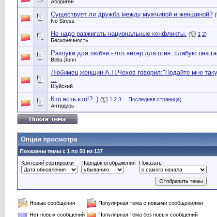
Абориген
Существует ли дружба между мужчиной и женщиной?
(
No Stress
Не надо разжигать национальные конфликты.
(
1
2
)
Бесконечность
Разлука для любви - что ветер для огня: слабую она га
Bella Donn
Любимец женщин А.П.Чехов говорил:"Подайте мне такую
...
Шуйский
Кто есть кто!? :)
(
1
2
3
...
Последняя страница
)
Антидурь
Опции просмотра
Показаны темы с 1 по 50 из 137
Критерий сортировки
Порядок отображения
Показать
Новые сообщения
Популярная тема с новыми сообщениями
Нет новых сообщений
Популярная тема без новых сообщений