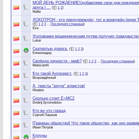
МОЙ ДЕНЬ РОЖДЕНИЕ!(добавляем свои дни рождения,
друга.) ...
(
1
2
)
Mafia
ЛОХОТРОН - кто предупреждён, тот и вооружён (идея Т
(
1
2
3
...
Последняя страница
)
Eva
Уголовники мошенническим путем получил гражданств
Lukar
Скатертью дорога.
(
1
2
3
)
Елпилпадор
Свобода личности - миф?
(
1
2
3
...
Последняя страница
)
MelocotoN
Кто такой Антихрист.
(
1
2
3
)
Возрождённый
А, теисты "круче" атеистов!
Rinates
Cколько стоит Е=МС2
Dmitrij Syromolotov
Кто во что горазд
Сергей Пашков
[Границы общества] Что такое общество, как оно разви
Иван Петров
Клоуны