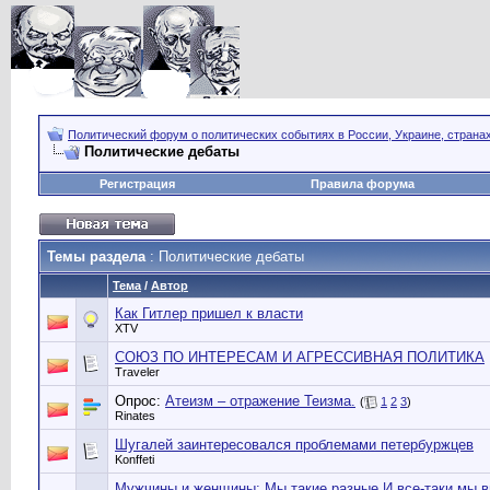
Политический форум о политических событиях в России, Украине, страна
Политические дебаты
Регистрация
Правила форума
Темы раздела
: Политические дебаты
Тема
/
Автор
Как Гитлер пришел к власти
XTV
СОЮЗ ПО ИНТЕРЕСАМ И АГРЕССИВНАЯ ПОЛИТИКА
Traveler
Опрос:
Атеизм – отражение Теизма.
(
1
2
3
)
Rinates
Шугалей заинтересовался проблемами петербуржцев
Konffeti
Мужчины и женщины: Мы такие разные И все-таки мы 