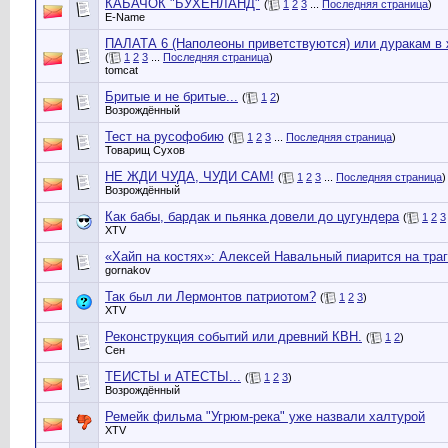
КАБАЧОК "БУХЕНЛАНД"
(
1
2
3
...
Последняя страница
)
E-Name
ПАЛАТА 6 (Наполеоны приветствуются) или дуракам в 
(
1
2
3
...
Последняя страница
)
tomcat
Бритые и не бритые...
(
1
2
)
Возрождённый
Тест на русофобию
(
1
2
3
...
Последняя страница
)
Товарищ Сухов
НЕ ЖДИ ЧУДА, ЧУДИ САМ!
(
1
2
3
...
Последняя страница
)
Возрождённый
Как бабы, бардак и пьянка довели до цугундера
(
1
2
3
XTV
«Хайп на костях»: Алексей Навальный пиарится на тра
gornakov
Так был ли Лермонтов патриотом?
(
1
2
3
)
XTV
Реконструкция событий или древний КВН.
(
1
2
)
Сен
ТЕИСТЫ и АТЕСТЫ...
(
1
2
3
)
Возрождённый
Ремейк фильма "Угрюм-река" уже назвали халтурой
XTV