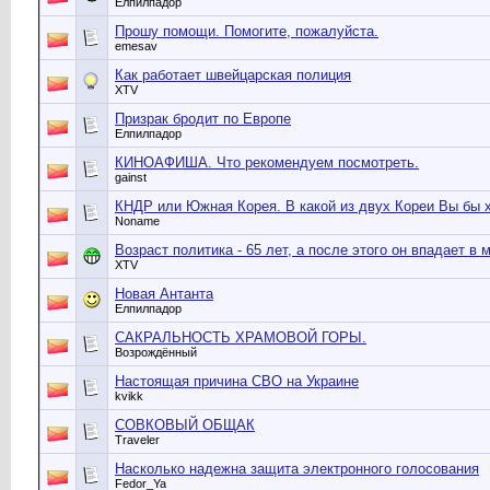
Елпилпадор
Прошу помощи. Помогите, пожалуйста.
emesav
Как работает швейцарская полиция
XTV
Призрак бродит по Европе
Елпилпадор
КИНОАФИША. Что рекомендуем посмотреть.
gainst
КНДР или Южная Корея. В какой из двух Кореи Вы бы 
Noname
Возраст политика - 65 лет, а после этого он впадает в 
XTV
Новая Антанта
Елпилпадор
САКРАЛЬНОСТЬ ХРАМОВОЙ ГОРЫ.
Возрождённый
Настоящая причина СВО на Украине
kvikk
СОВКОВЫЙ ОБЩАК
Traveler
Насколько надежна защита электронного голосования
Fedor_Ya