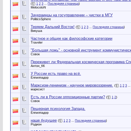
(
1
2
3
...
Последняя страница
)
MelocotoN
Заукраинцы на госуправлении – чистки в МГУ
PoliticsSphere
Теряем Дальний Восток!
(
1
2
3
...
Последняя страница
)
Викуша
Частное и общее как философские категории
Traveler
"Большая ложь" - основной инструмент коммунистичес
Совок
Переживет ли Федеральная космическая программа Сп
Антон_КК
У России есть право на всё.
Елпилпадор
Марксизм-ленинизм - научное мировоззрение.
(
1
2
3
..
марксист
Есть ли в России оппозиционные партии?
(
1
2
)
Совок
Пещерная психология Запада.
Елпилпадор
наше будущее
(
1
2
3
...
Последняя страница
)
Родион