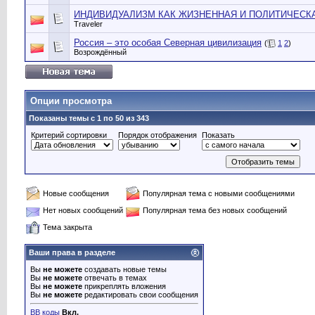
ИНДИВИДУАЛИЗМ КАК ЖИЗНЕННАЯ И ПОЛИТИЧЕСК
Traveler
Россия – это особая Северная цивилизация
(
1
2
)
Возрождённый
Опции просмотра
Показаны темы с 1 по 50 из 343
Критерий сортировки
Порядок отображения
Показать
Новые сообщения
Популярная тема с новыми сообщениями
Нет новых сообщений
Популярная тема без новых сообщений
Тема закрыта
Ваши права в разделе
Вы
не можете
создавать новые темы
Вы
не можете
отвечать в темах
Вы
не можете
прикреплять вложения
Вы
не можете
редактировать свои сообщения
BB коды
Вкл.